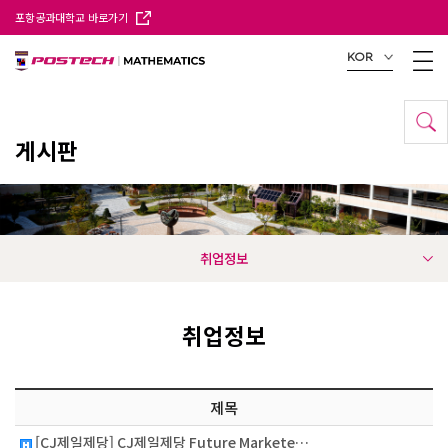
포항공과대학교 바로가기
KOR
게시판
취업정보
취업정보
제목
[CJ제일제당] CJ제일제당 Future Markete…