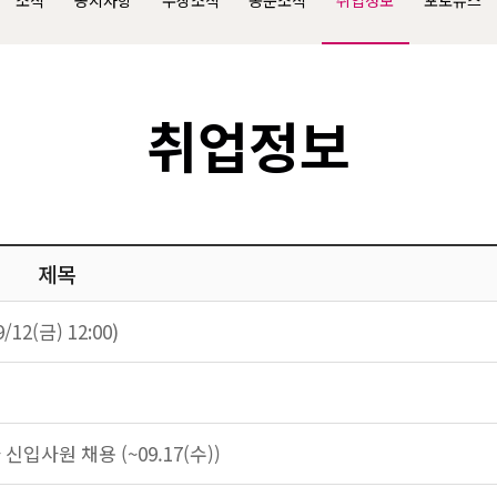
소식
공지사항
수상소식
동문소식
취업정보
포토뉴스
취업정보
제목
2(금) 12:00)
입사원 채용 (~09.17(수))