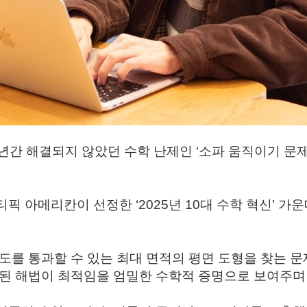
0년간 해결되지 않았던 수학 난제인 ‘소파 움직이기 문제(Mov
티픽 아메리칸
이 선정한
‘2025년 10대 수학 혁신’
가운데
복도를 통과할 수 있는
최대 면적의 평면 도형
을 찾는 문
시된 해법이 최적임을
엄밀한 수학적 증명
으로 보여주며