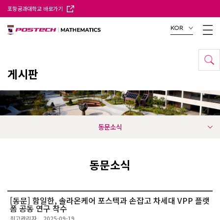
포항공과대학교 바로가기
KOR
게시판
동문소식
동문소식
[동문] 함일한, 솔라온케어 포스텍과 손잡고 차세대 VPP 플랫
폼 공동 연구 착수
최고관리자
2025-09-19