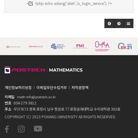
<
?php echo aslang('alert','is_login_service'); ?>
개인정보처리방침
이메일무단수집거부
저작권정책
이메일
math-info@postech.ac.kr
번호
054-279-3812
주소
우)37673 경북 포항시 남구 청암로 77 포항공과대학교 수리과학관 302호
COPYRIGHT (C) 2023 POHANG UNIVERSITY All RIGHTS RESERVED.