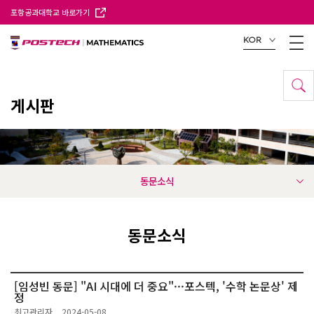
포항공과대학교 바로가기
KOR
게시판
동문소식
동문소식
[임성빈 동문] "AI 시대에 더 중요"···포스텍, '수학 논문상' 제
정
최고관리자
2024-05-08