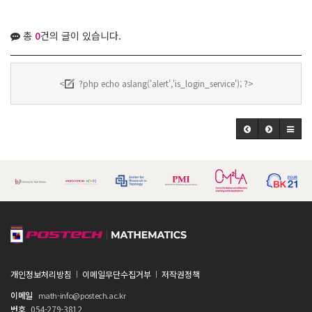
총
0
건의 글이 있습니다.
<
?php echo aslang('alert','is_login_service'); ?>
개인정보처리방침
이메일무단수집거부
저작권정책
이메일
math-info@postech.ac.kr
번호
054-279-3812