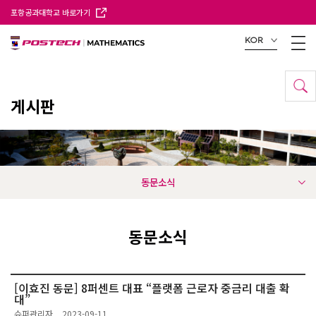
포항공과대학교 바로가기
KOR
게시판
동문소식
동문소식
[이효진 동문] 8퍼센트 대표 “플랫폼 근로자 중금리 대출 확
대”
슈퍼관리자
2023-09-11