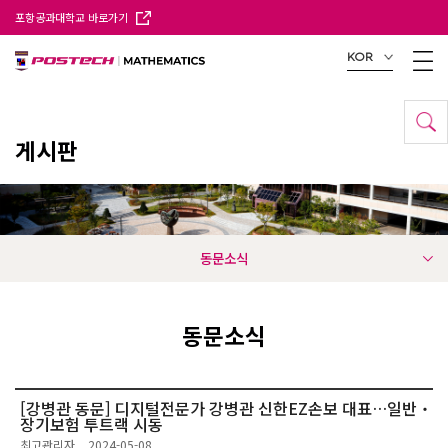
포항공과대학교 바로가기
KOR
게시판
동문소식
동문소식
[강병관 동문] 디지털전문가 강병관 신한EZ손보 대표…일반‧
장기보험 투트랙 시동
최고관리자
2024-05-08