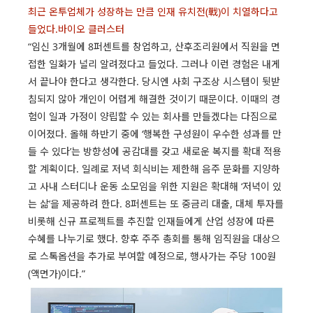
최근 온투업체가 성장하는 만큼 인재 유치전(戰)이 치열하다고
들었다.바이오 클러스터
“임신 3개월에 8퍼센트를 창업하고, 산후조리원에서 직원을 면
접한 일화가 널리 알려졌다고 들었다. 그러나 이런 경험은 내게
서 끝나야 한다고 생각한다. 당시엔 사회 구조상 시스템이 뒷받
침되지 않아 개인이 어렵게 해결한 것이기 때문이다. 이때의 경
험이 일과 가정이 양립할 수 있는 회사를 만들겠다는 다짐으로
이어졌다. 올해 하반기 중에 ‘행복한 구성원이 우수한 성과를 만
들 수 있다’는 방향성에 공감대를 갖고 새로운 복지를 확대 적용
할 계획이다. 일례로 저녁 회식비는 제한해 음주 문화를 지양하
고 사내 스터디나 운동 소모임을 위한 지원은 확대해 ‘저녁이 있
는 삶’을 제공하려 한다. 8퍼센트는 또 중금리 대출, 대체 투자를
비롯해 신규 프로젝트를 추진할 인재들에게 산업 성장에 따른
수혜를 나누기로 했다. 향후 주주 총회를 통해 임직원을 대상으
로 스톡옵션을 추가로 부여할 예정으로, 행사가는 주당 100원
(액면가)이다.”