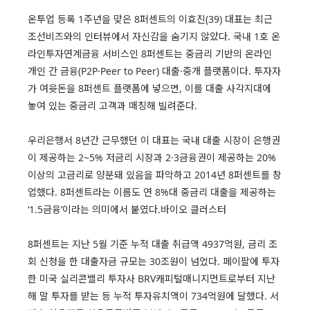
온투업 등록 1주년을 맞은 8퍼센트의 이효진(39) 대표는 최근
조선비즈와의 인터뷰에서 자신감을 숨기지 않았다. 국내 1호 온
라인투자연계금융 서비스인 8퍼센트는 중금리 기반의 온라인
개인 간 금융(P2P·Peer to Peer) 대출·중개 플랫폼이다. 투자자
가 여윳돈을 8퍼센트 플랫폼에 넣으면, 이를 대출 사각지대에
놓여 있는 중금리 고객과 매칭해 빌려준다.
우리은행서 8년간 근무했던 이 대표는 국내 대출 시장이 은행권
이 제공하는 2~5% 저금리 시장과 2·3금융권이 제공하는 20%
이상의 고금리로 양분돼 있음을 파악하고 2014년 8퍼센트를 창
업했다. 8퍼센트라는 이름도 연 8%대 중금리 대출을 제공하는
‘1.5금융’이라는 의미에서 붙였다.바이오 클러스터
8퍼센트는 지난 5월 기준 누적 대출 취급액 4937억원, 금리 조
회 신청을 한 대출자금 규모는 30조원이 넘었다. 페이팔에 투자
한 미국 실리콘밸리 투자사 BRV캐피털매니지먼트로부터 지난
해 말 투자를 받는 등 누적 투자유치액이 734억원에 달했다. 서