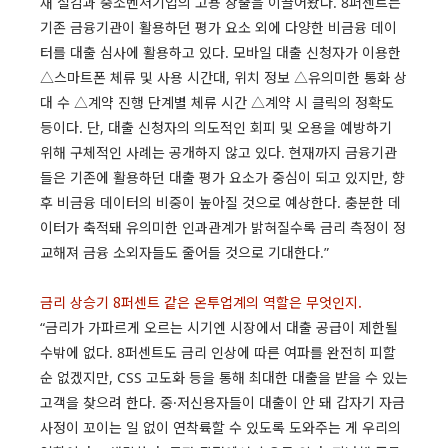
채 절감과 중소벤처기업의 고용 창출을 이끌어왔다. 8퍼센트는
기존 금융기관이 활용하던 평가 요소 외에 다양한 비금융 데이
터를 대출 심사에 활용하고 있다. 모바일 대출 신청자가 이용한
△스마트폰 체류 및 사용 시간대, 위치 정보 △유의미한 통화 상
대 수 △계약 진행 단계별 체류 시간 △계약 시 클릭의 정확도
등이다. 단, 대출 신청자의 의도적인 회피 및 오용을 예방하기
위해 구체적인 사례는 공개하지 않고 있다. 현재까지 금융기관
들은 기존에 활용하던 대출 평가 요소가 중심이 되고 있지만, 향
후 비금융 데이터의 비중이 높아질 것으로 예상한다. 충분한 데
이터가 축적돼 유의미한 인과관계가 밝혀질수록 금리 측정이 정
교해져 금융 소외자들도 줄어들 것으로 기대한다.”
금리 상승기 8퍼센트 같은 온투업계의 역할은 무엇인지.
“금리가 가파르게 오르는 시기엔 시장에서 대출 공급이 제한될
수밖에 없다. 8퍼센트도 금리 인상에 따른 여파를 완전히 피할
순 없겠지만, CSS 고도화 등을 통해 최대한 대출을 받을 수 있는
고객을 찾으려 한다. 중·저신용자들이 대출이 안 돼 갑자기 자금
사정이 꼬이는 일 없이 연착륙할 수 있도록 도와주는 게 우리의