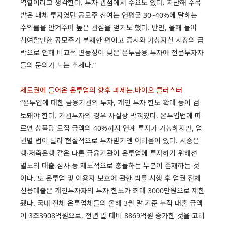
역할이라고 생각한다. 투자 관점에서 수요도 있다. 지난해 주목
받은 대체 투자였던 공모주 참여는 연평균 30~40%에 달하는
수익률을 안겨주며 높은 관심을 얻기도 했다. 반면, 올해 들어
참여할만한 공모주가 부재한 편이고 증시와 가상자산 시장의 급
락으로 인해 비교적 변동성이 낮은 온투금융 투자에 전문투자자
들의 문의가 느는 추세다.”
제도권에 들어온 온투업의 향후 과제는.바이오 클러스터
“온투업에 대한 금융기관의 투자, 개인 투자 한도 확대 등이 검
토돼야 한다. 기관투자의 경우 사실상 막혀있다. 온투업법에 따
르면 상품당 모집 금액의 40%까지 연계 투자가 가능하지만, 업
권별 법이 달라 현실적으로 투자받기엔 어려움이 있다. 시중은
행·저축은행 같은 다른 금융기관이 온투업에 투자하기 위해선
별도의 대출 심사 등 제도적으로 충돌하는 부분이 존재하는 것
이다. 또 온투업 및 이용자 보호에 관한 법률 시행 후 업권 전체
신용대출은 개인투자자의 투자 한도가 최대 3000만원으로 제한
됐다. 국내 전체 온투업체들의 올해 3월 말 기준 누적 대출 금액
이 3조3908억원으로, 전년 말 대비 8869억원 증가한 것을 고려