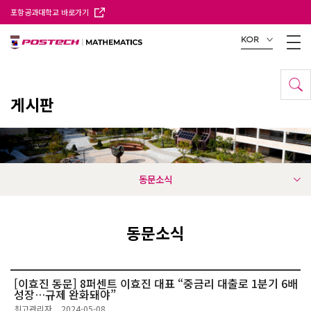
포항공과대학교 바로가기
KOR
게시판
동문소식
동문소식
[이효진 동문] 8퍼센트 이효진 대표 “중금리 대출로 1분기 6배
성장…규제 완화돼야”
최고관리자
2024-05-08