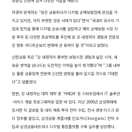
보험업 전반에 걸쳐 다양한 역할을 해왔다.
자경위 관계자는 “많은 금융회사가 디지털 손해보험업에 관심을 가
지고 있지만, 아직 뚜렷한 성공 사례가 없다”면서 “국내외 유수의 기
업과 합작을 통해 디지털 손보사를 설립하고 해외 손해보험 시장 지
분 투자 등 다양한 프로젝트를 추진해 온 강 내정자의 경험과 전문성
은 향후 카디프손보의 변화에 큰 동력이 될 것”이라고 밝혔다.
신한금융 측은 “강 내정자의 풍부한 보험시장 경험과 넓은 시야, 새
로운 영역을 넘나드는 도전적인 이력을 높이 평가했다”며 “그룹 내부
는 물론 금융업계 전반에 신선한 반향을 불러 일으킬 것으로 기대한
다”고 덧붙였다.
한편, 강 내정자는 대학 재학 중 ‘카페24′ 등 스타트업에서 IT 솔루션
·서비스 개발 프로그래머로 일한 바 있다. 지난 2006년 삼성화재에
입사한 뒤 글로벌 등 대외 제휴·투자 전략 수립, 전사 경영·리스크 관
리 업무를 맡았고, 삼성금융 계열사별 인오가닉(Inorganic) 전략 수
립과 삼성금융네트워크 디지털 통합플랫폼 구축 실무를 담당했다.