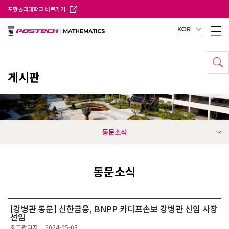
포항공과대학교 바로가기
KOR
게시판
동문소식
동문소식
[강병관 동문] 신한금융, BNPP 카디프손보 강병관 신임 사장
선임
최고관리자
2024-05-08