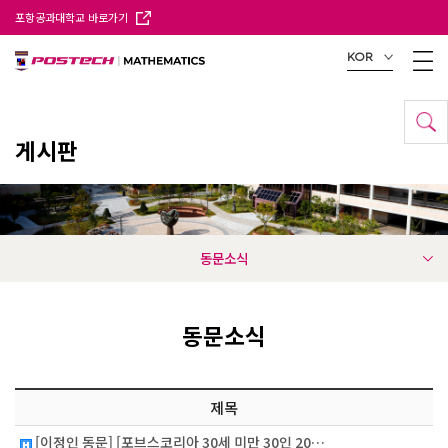
포항공과대학교 바로가기
KOR
게시판
동문소식
동문소식
제목
[이정인 동문] [포브스코리아 30세 미만 30인 20…