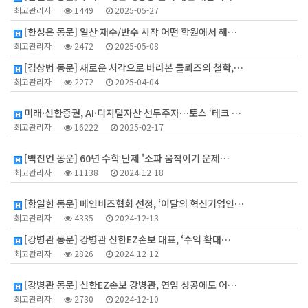
최고관리자
1449
2025-05-27
[한성은 동문] 일산 재수/반수 시작 어떤 학원에서 해…
최고관리자
2472
2025-05-08
[김상범 동문] 새로운 시각으로 바라본 들뢰즈의 철학,…
최고관리자
2272
2025-04-04
1
미래·신한증권, AI·디지털자산 선두주자…토스 ‘테크 …
최고관리자
16222
2025-02-17
1
[백진언 동문] 60년 수학 난제 '소파 움직이기 문제…
최고관리자
11138
2024-12-18
2
[함일한 동문] 메인비즈협회 선정, ‘이달의 혁신기업인…
최고관리자
4335
2024-12-13
[강병관 동문] 강병관 신한EZ손보 대표, ‘수익 확대…
최고관리자
2826
2024-12-12
1
[강병관 동문] 신한EZ손보 강병관, 연임 성공에도 어…
최고관리자
2730
2024-12-10