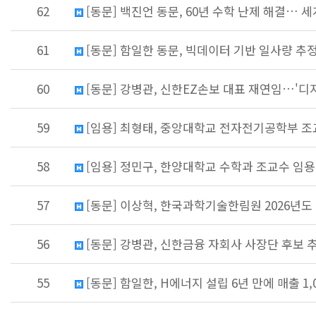
62
[동문] 백진언 동문, 60년 수학 난제 해결… 
61
[동문] 함일한 동문, 빅데이터 기반 일사량 추
60
[동문] 강병관, 신한EZ손보 대표 재연임…'디
59
[임용] 최형태, 중앙대학교 전자전기공학부 조
58
[임용] 정민구, 한양대학교 수학과 조교수 임용
57
[동문] 이상혁, 한국과학기술한림원 2026년도
56
[동문] 강병관, 신한금융 자회사 사장단 후보
55
[동문] 함일한, H에너지 설립 6년 만에 매출 