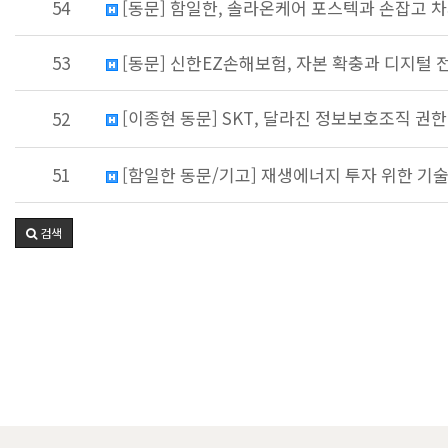
54
[동문] 함일한, 솔라온케어 포스텍과 손잡고 차
53
[동문] 신한EZ손해보험, 자본 확충과 디지털 
[이종현 동문] SKT, 달라진 정보보호조직 권한 
52
51
[함일한 동문/기고] 재생에너지 투자 위한 기
검색