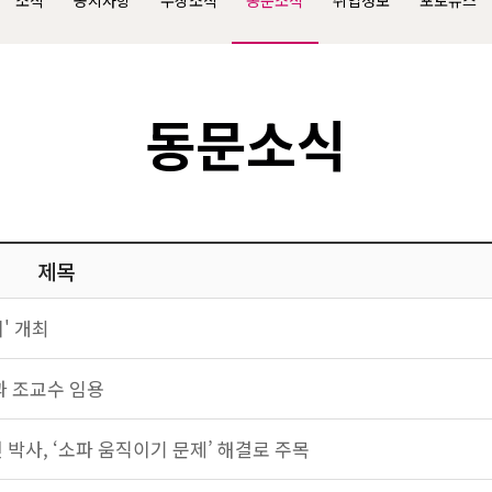
소식
공지사항
수상소식
동문소식
취업정보
포토뉴스
동문소식
제목
' 개최
과 조교수 임용
 박사, ‘소파 움직이기 문제’ 해결로 주목