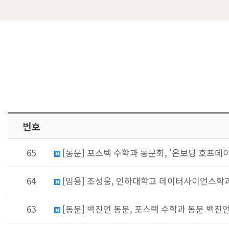
번호
65
[동문] 포스텍 수학과 동문회, '온보딩 호프데이
64
[임용] 조성웅, 인하대학교 데이터사이언스학
63
[동문] 백진언 동문, 포스텍 수학과 동문 백진언