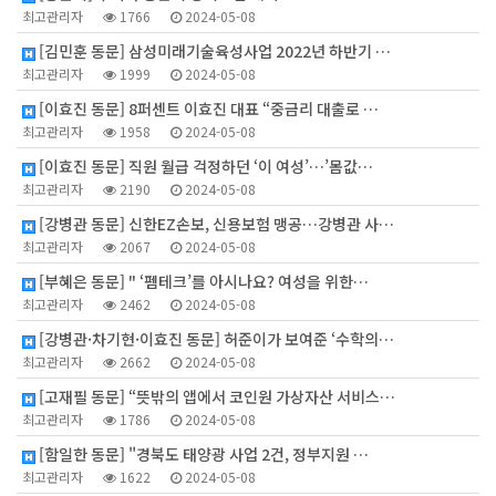
최고관리자
1766
2024-05-08
[김민훈 동문] 삼성미래기술육성사업 2022년 하반기 …
최고관리자
1999
2024-05-08
[이효진 동문] 8퍼센트 이효진 대표 “중금리 대출로 …
최고관리자
1958
2024-05-08
[이효진 동문] 직원 월급 걱정하던 ‘이 여성’…’몸값…
최고관리자
2190
2024-05-08
[강병관 동문] 신한EZ손보, 신용보험 맹공…강병관 사…
최고관리자
2067
2024-05-08
[부혜은 동문] " ‘펨테크’를 아시나요? 여성을 위한…
최고관리자
2462
2024-05-08
[강병관·차기현·이효진 동문] 허준이가 보여준 ‘수학의…
최고관리자
2662
2024-05-08
[고재필 동문] “뜻밖의 앱에서 코인원 가상자산 서비스…
최고관리자
1786
2024-05-08
[함일한 동문] "경북도 태양광 사업 2건, 정부지원 …
최고관리자
1622
2024-05-08