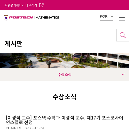
포항공과대학교 바로가기
KOR
게시판
수상소식
수상소식
[이경석 교수] 포스텍 수학과 이경석 교수, 제17기 포스코사이
언스펠로 선정
최고관리자
2025-10-24