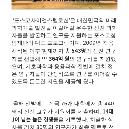
‘포스코사이언스펠로십’은 대한민국의 미래
과학기술 발전을 이끌어갈
우수한 신진 과학
자들을 발굴하고 연구를 지원하는 포스코청
암재단의 대표 프로그램
이다. 2009년 처음
총 543명
시작된 이후 현재까지
의 신진 연구
364억 원
자를 선발해 약
의 연구비를 지원했
으며, 기초과학과 응용과학 전반에 걸쳐 젊
은 연구자들이 안정적으로 연구를 이어갈 수
있도록 든든한 지원을 제공해 왔다.
올해 선발에는
전국 75개 대학에서 총 440
14대
명의 신진 교수
가 지원서를 제출하며,
1이 넘는 높은 경쟁률
을 기록했다. 치열한 심
사를 거쳐 30명의 연구자가 최종 펠로로 선