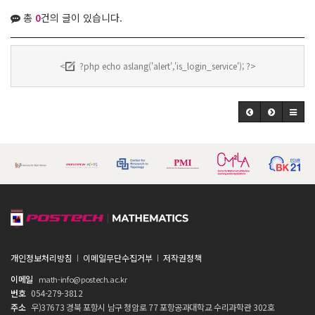
총
0
건의 글이 있습니다.
<
?php echo aslang('alert','is_login_service'); ?>
개인정보처리방침
이메일무단수집거부
저작권정책
이메일
math-info@postech.ac.kr
번호
054-279-3812
주소
우)37673 경북 포항시 남구 청암로 77 포항공과대학교 수리과학관 302호