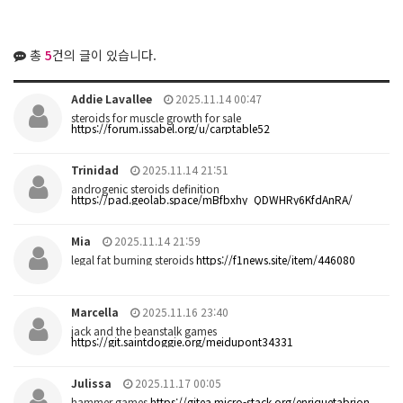
총
5
건의 글이 있습니다.
Addie Lavallee
2025.11.14 00:47
steroids for muscle growth for sale
https://forum.issabel.org/u/carptable52
Trinidad
2025.11.14 21:51
androgenic steroids definition
https://pad.geolab.space/mBfbxhy_QDWHRy6KfdAnRA/
Mia
2025.11.14 21:59
legal fat burning steroids
https://f1news.site/item/446080
Marcella
2025.11.16 23:40
jack and the beanstalk games
https://git.saintdoggie.org/meidupont34331
Julissa
2025.11.17 00:05
hammer games
https://gitea.micro-stack.org/enriquetabrion