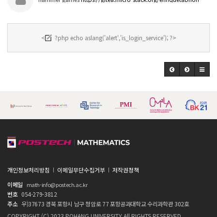
<
?php echo aslang('alert','is_login_service'); ?>
개인정보처리방침
이메일무단수집거부
저작권정책
이메일
math-info@postech.ac.kr
번호
054-279-3812
주소
우)37673 경북 포항시 남구 청암로 77 포항공과대학교 수리과학관 302호
COPYRIGHT (C) 2023 POHANG UNIVERSITY All RIGHTS RESERVED.