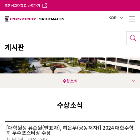
포항공과대학교 바로가기
KOR
게시판
수상소식
수상소식
[대학원생 유준원(발표자), 허은우(공동저자)] 2024 대한수학
회 우수포스터상 수상
최고관리자
2024-05-07