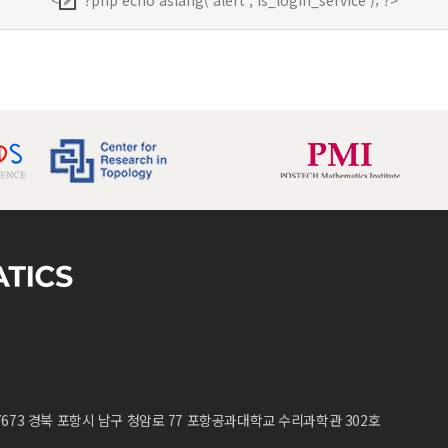
<
?php echo aslang('alert','is_login_service'); ?>
7673 경북 포항시 남구 청암로 77 포항공과대학교 수리과학관 302호