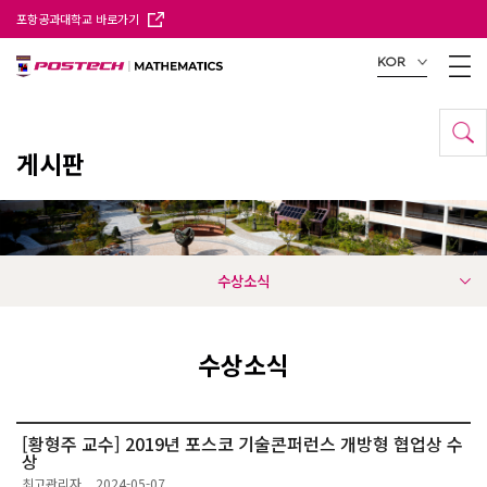
포항공과대학교 바로가기
KOR
게시판
수상소식
수상소식
[황형주 교수] 2019년 포스코 기술콘퍼런스 개방형 협업상 수
상
최고관리자
2024-05-07