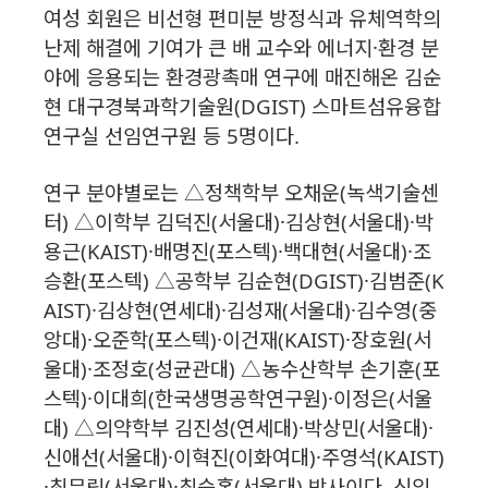
여성 회원은 비선형 편미분 방정식과 유체역학의
난제 해결에 기여가 큰 배 교수와 에너지·환경 분
야에 응용되는 환경광촉매 연구에 매진해온 김순
현 대구경북과학기술원(DGIST) 스마트섬유융합
연구실 선임연구원 등 5명이다.
연구 분야별로는 △정책학부 오채운(녹색기술센
터) △이학부 김덕진(서울대)·김상현(서울대)·박
용근(KAIST)·배명진(포스텍)·백대현(서울대)·조
승환(포스텍) △공학부 김순현(DGIST)·김범준(K
AIST)·김상현(연세대)·김성재(서울대)·김수영(중
앙대)·오준학(포스텍)·이건재(KAIST)·장호원(서
울대)·조정호(성균관대) △농수산학부 손기훈(포
스텍)·이대희(한국생명공학연구원)·이정은(서울
대) △의약학부 김진성(연세대)·박상민(서울대)·
신애선(서울대)·이혁진(이화여대)·주영석(KAIST)
·최무림(서울대)·최승홍(서울대) 박사이다. 신입