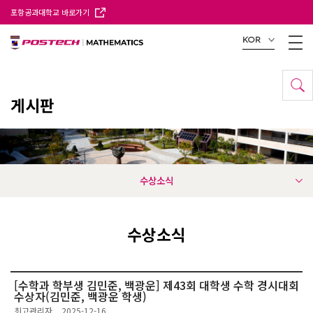
포항공과대학교 바로가기
KOR
게시판
수상소식
수상소식
[수학과 학부생 김민준, 백광운] 제43회 대학생 수학 경시대회
수상자(김민준, 백광운 학생)
최고관리자
2025-12-16