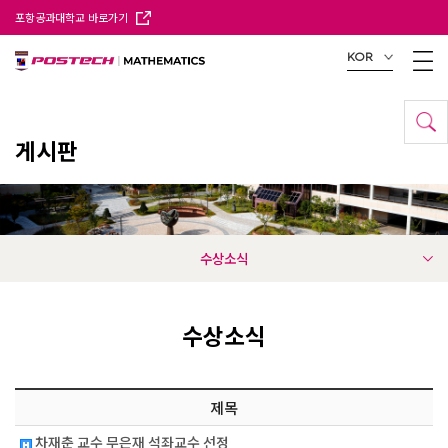
포항공과대학교 바로가기
KOR
게시판
수상소식
수상소식
제목
차재춘 교수 무은재 석좌교수 선정