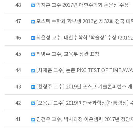
48
박지훈 교수 2017년 대한수학회 논문상 수상
47
포스텍 수학과 학부생 2013년 제32회 전국 
46
최윤성 교수, 대한수학회 ‘학술상’ 수상 (2015년
45
최영주 교수, 교육부 장관 표창
44
[차재춘 교수] 논문 PKC TEST OF TIME AWAR
43
[황형주 교수] 2019년 포스코 기술콘퍼런스 
42
[오용근 교수] 2019년 한국과학상(대통령상) 
41
김건우 교수, 박사과정 이은샘씨 2017년 청암재단