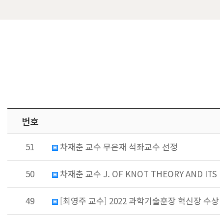
번호
51
차재춘 교수 무은재 석좌교수 선정
50
차재춘 교수 J. OF KNOT THEORY AND ITS
49
[최영주 교수] 2022 과학기술훈장 혁신장 수상