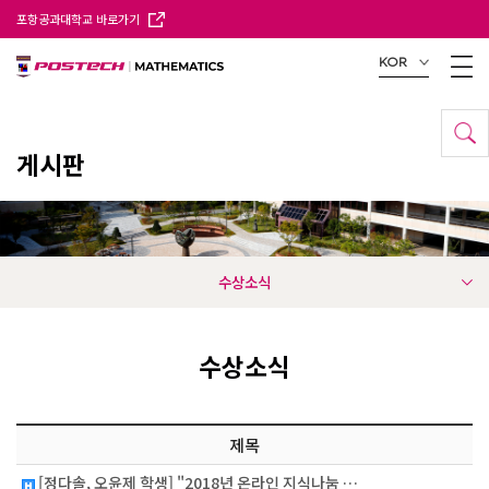
포항공과대학교 바로가기
KOR
게시판
수상소식
수상소식
제목
[정다솔, 오윤제 학생] "2018년 온라인 지식나눔 …