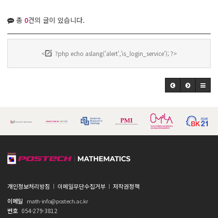
총
0
건의 글이 있습니다.
<
?php echo aslang('alert','is_login_service'); ?>
개인정보처리방침
이메일무단수집거부
저작권정책
이메일
math-info@postech.ac.kr
번호
054-279-3812