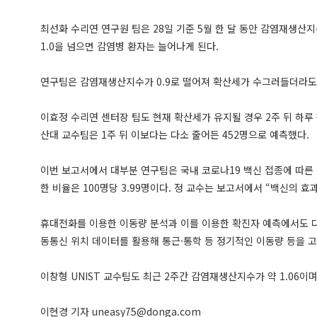
최선화 수리연 연구원 팀은 28일 기준 5월 한 달 동안 감염재생산지
1.0을 넘으면 감염병 환자는 늘어나게 된다.
연구팀은 감염재생산지수가 0.9로 떨어져 확산세가 수그러들더라도 
이효정 수리연 센터장 팀도 현재 확산세가 유지될 경우 2주 뒤 하루 
산대 교수팀은 1주 뒤 이보다는 다소 줄어든 452명으로 예측했다.
이번 보고서에서 대부분 연구팀은 국내 코로나19 백신 접종에 따른 바
한 비율은 100명당 3.99명이다. 정 교수는 보고서에서 “백신의
휴대전화를 이용한 이동량 분석과 이를 이용한 확진자 예측에서도 다
동통신 위치 데이터를 활용해 통근·통학 등 정기적인 이동량 등을 고
이창형 UNIST 교수팀도 최근 2주간 감염재생산지수가 약 1.06이
이현경 기자
uneasy75@donga.com