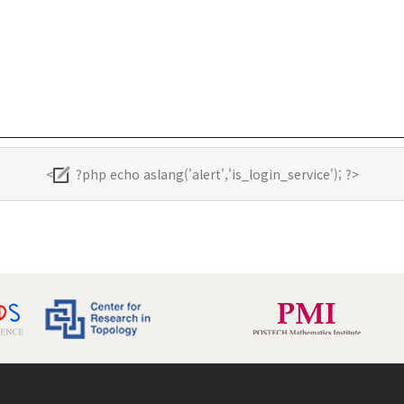
<
?php echo aslang('alert','is_login_service'); ?>