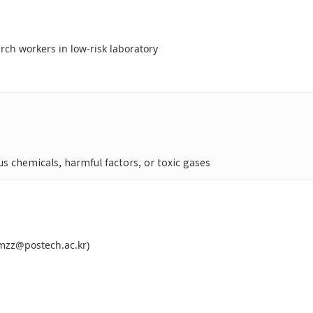
arch workers in low-risk laboratory
s chemicals, harmful factors, or toxic gases
mzz@postech.ac.kr
)