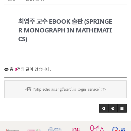
최영주 교수 EBOOK 출판 (SPRINGE
R MONOGRAPH IN MATHEMATI
CS)
총
0
건의 글이 있습니다.
<
?php echo aslang('alert','is_login_service'); ?>