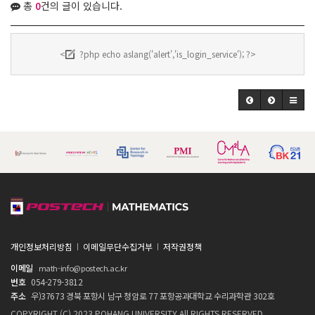
총
0
건의 글이 있습니다.
<
?php echo aslang('alert','is_login_service'); ?>
개인정보처리방침
이메일무단수집거부
저작권정책
이메일
math-info@postech.ac.kr
번호
054-279-3812
주소
우)37673 경북 포항시 남구 청암로 77 포항공과대학교 수리과학관 302호
COPYRIGHT (C) 2023 POHANG UNIVERSITY All RIGHTS RESERVED.