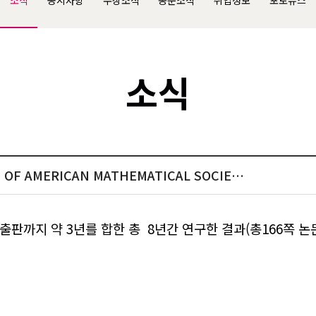
소식
공지사항
수상소식
동문소식
취업정보
포토뉴스
소식
 OF AMERICAN MATHEMATICAL SOCIE…
 출판까지
약 3
년를 합한
총
8
년간 연구한 결과
(
총
166
쪽 논