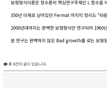
보형형식이론은 정수론의 핵심연구주제인 L
함수을 
350
년 미제로 남아있던
Fermat
마지막 정리도
“
타원
2000
년대까지는 완벽한 보형형식만 연구되어
1960
본 연구는 완벽하지 않은 Bad growth
를 갖는 보형
총
0
건의 글이 있습니다.