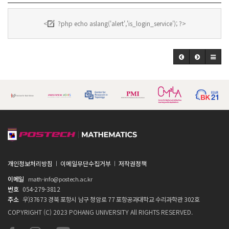
<
?php echo aslang('alert','is_login_service'); ?>
개인정보처리방침
이메일무단수집거부
저작권정책
이메일
math-info@postech.ac.kr
번호
054-279-3812
주소
우)37673 경북 포항시 남구 청암로 77 포항공과대학교 수리과학관 302호
COPYRIGHT (C) 2023 POHANG UNIVERSITY All RIGHTS RESERVED.