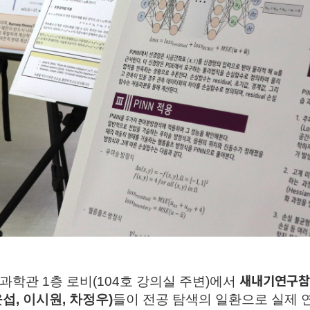
새내기연구참
리과학관
1
층 로비
(104
호 강의실 주변
)
에서
윤섭
,
이시원
,
차정우
)
들이 전공 탐색의 일환으로 실제 