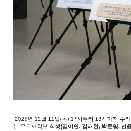
2025
년
12
월
11
일
(
목
) 17
시부터
18
시까지 수
는 무은재학부 학생
(
김이안
,
김태완
,
박준영
,
신