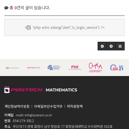
총
0
건의 글이 있습니다.
<
?php echo aslang('alert','is_login_service'); ?>
개인정보처리방침
이메일무단수집거부
저작권정책
이메일
math-info@postech.ac.kr
번호
054-279-3812
주소
우)37673 경북 포항시 남구 청암로 77 포항공과대학교 수리과학관 302호