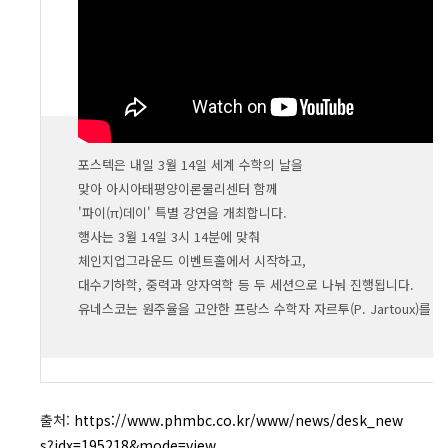
포스텍은 내일 3월 14일 세계 수학의 날을
맞아 아시아태평양이론물리센터 함께
'파이(π)데이' 특별 강연을 개최합니다.
행사는 3월 14일 3시 14분에 맞춰
체인지업그라운드 이벤트홀에서 시작하고,
대수기하학, 중력과 양자역학 등 두 세션으로 나눠 진행됩니다.
유네스코는 원주율을 고안한 프랑스 수학자 자르투(P. Jartoux)를 
출처:
https://www.phmbc.co.kr/www/news/desk_new
s?idx=195218&mode=view