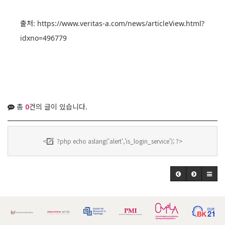
출처:
https://www.veritas-a.com/news/articleView.html?
idxno=496779
총
0
건의 글이 있습니다.
<
?php echo aslang('alert','is_login_service'); ?>