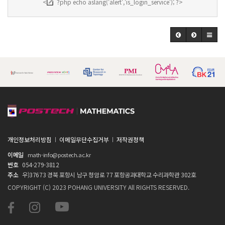
<
?php echo aslang('alert','is_login_service'); ?>
개인정보처리방침
이메일무단수집거부
저작권정책
이메일
math-info@postech.ac.kr
번호
054-279-3812
주소
우)37673 경북 포항시 남구 청암로 77 포항공과대학교 수리과학관 302호
COPYRIGHT (C) 2023 POHANG UNIVERSITY All RIGHTS RESERVED.