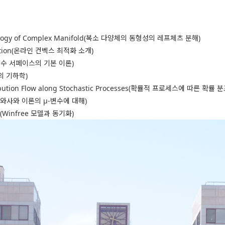
omology of Complex Manifold(복소 다양체의 동형성의 레프체츠 분해)
mization(온라인 컨벡스 최적화 소개)
ces(대수 서페이스의 기본 이론)
성의 기하학)
stribution Flow along Stochastic Processes(확률적 프로세스에 따른
ory(이와사와 이론의 μ-변수에 대해)
el(Winfree 모델과 동기화)