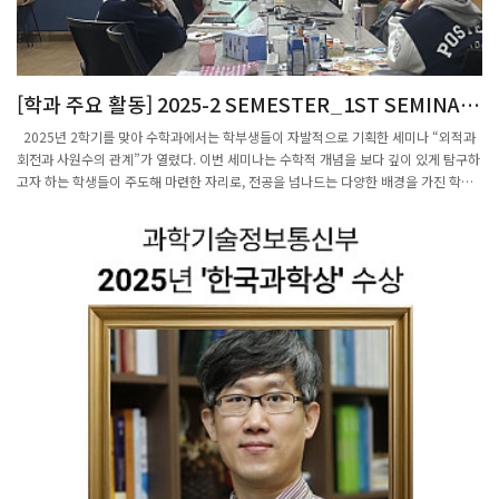
[학과 주요 활동] 2025-2 SEMESTER_1ST SEMINAR
외적과 회전과 사원수의 관계(학부생 세미나)
2025년 2학기를 맞아 수학과에서는 학부생들이 자발적으로 기획한 세미나 “외적과
회전과 사원수의 관계”가 열렸다. 이번 세미나는 수학적 개념을 보다 깊이 있게 탐구하
고자 하는 학생들이 주도해 마련한 자리로, 전공을 넘나드는 다양한 배경을 가진 학생
들이 수리과학관 4층 매쓰라운지에서 함께 참여했다. 세미나는 11월 14일(금) 오후 5
시 수학과 학생인 김현성, 김민준, 백광운, 이도현, 김정인 그리고 수학적 구조를 컴퓨
터 그래픽스 및 기하 연산과 연결해보고자 참여한 유재원(컴퓨터공학과), 물리적 회전
과 각운동량 개념과의 관련성에 관심을 가진 정태우(물리학과) 등 총 7명이 모여 진행
되었다. 이번 세미나는 3차원 벡터공간에서 정의되는 외적(CROSS PRODUCT) 이 단
순한 계산 도구가 아니라, 실제로는 ‘회전’이라는 물리적·기하학적 현상과 어떻게 연결
되는지를 집중적으로 다루었다. 예를 들어 변위 벡터와 속도의 외적이 각속도로 이어지
고, 운동량과의 외적이 각운동량을 설명하며, 또한 그래디언트 연산자와 결합한 외적이
벡터장의 회전 성분을 나타내는 컬(CURL) 연산자가 되는 과정은 많은 학생들이 교과
과정에서 만나지만 구조적으로 깊게 이해하기는 쉽지 않다. 발표자들은 이러한 개념을
보다 근본적으로 설명하기 위해 “외적을 회전의 제곱근의 미분으로 해석한다”는 관점
을 소개했다. 이는 외적이 단순히 손가락 규칙으로 이해되는 기계적 연산이 아니라, 회
전 변환과 대칭군이 만들어내는 구조 속에서 자연스럽게 등장하는 연산임을 강조하는
방식이다. 참가자들은 이 접근을 통해 외적이 왜 3차원에서만 특정한 형태로 정의되는