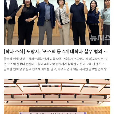
행되었으며, 심사위원 심사평과 내빈 축사가 이어졌다. 단편소설 부문에서는 동아대학
교, 한국과학기술원, 전북대학교 학생들이 우수상을 수상하였고, 유재원 대학원생이 대
상의 영예를 안았다. 포스텍 소통과 공론 연구소는 앞으로도 과학기술적 전문성과 인문
학적 창의력을 겸비한 이공계 인재들의 SF 창작 활동을 지속적으로 지원해 나갈 계획
이라고 밝혔다.
[학과 소식] 포항시, '포스텍 등 4개 대학과 실무 협의체
회의'
글로벌 인재 양성 구체화…대학 연계 교육 모델 구축(사진=포항시 제공)포항시는 10
일 포스텍·한동대·선린대·포항대 4개 대학 관계자가 참석한 가운데 교육 발전 특구
글로벌 인재 양성 실무 협의체 회의를 열고, 특구 사업의 핵심 과제인 글로벌 인재 양성
추진 방향을 논의했다고 밝혔다.회의에서 각 대학이 진행 중인 교육 과정의 성과를 공
유하고, 향후 추진 계획과 협력 방안을 모색했다.각 대학의 강점을 살린 특화 프로그램
을 소개하며 서로 아이디어를 교환하고 지역 교육의 시너지 확장에 뜻을 모았다.시는
지난 2024년 교육 발전 특구 시범 지역으로 선정된 후 2026년까지 시범 운영 중이며,
평가를 거쳐 2027년 정식 지정 여부가 결정된다.시는 글로벌 인재 양성과 이차전지 인
재 양성을 양대 축으로, 지역 대학 중심의 혁신 교육 체계를 구축하고 있다.회의에서 포
스텍은 인공지능(AI)과 수학을 융합한 '청소년 수리 인공지능 아카데미'로 AI 융합 교육
을, 한동대는 원어민 영어 교육과 문해력 강화 과정을 소개했다. 또 선린대·포항대는