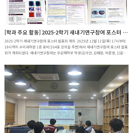
“이 Pi 해석되나요?” 활동을 통해 참가자들은 직접 체험하며 파이데이의 의미를 쉽고
재미있게 이해하는 시간을 가졌다. 특히 포항시민들의 높은 참여도는 행사에 더욱 큰
활기를 더했다.행사 종료 후에는 3.14를 상징하는 원형 피자와 음료가 제공되었으며,
참가자들은 수학을 보다 친근하게 느끼는 뜻깊은 시간을 보냈다. 이날 행사는 성황리에
마무리되었다.
[학과 주요 활동] 2025-2학기 새내기연구참여 포스터 발
표회 개최
2025-2학기 새내기연구참여 포스터 발표회 개최 2025년 12월 11일(목) 17시부터
18시까지 수리과학관 1층 로비(104호 강의실 주변)에서 새내기연구참여 포스터 발표
회가 개최되었다. 새내기연구참여는 무은재학부 학생(김이안, 김태완, 박준영, 신윤섭,
이시원, 차정우)들이 전공 탐색의 일환으로 실제 연구 활동을 경험해볼 수 있도록 마련
된 프로그램이다. 이번 행사는 학부위원장인 손영환 교수가 진행을 맡아 더욱 의미 있
는 자리로 꾸며졌다. 이번 학기에는 총 6명의 무은재학부 1학년 학생들이 수학과 연
구실에서 다양한 주제의 연구를 수행하였다. 발표회는 이들이 한 학기 동안 탐구한 결
과를 공유하는 자리로 마련되었으며, 학부생뿐만 아니라 수학과 대학원생들과 행정직
원들도 참석해 학생들의 연구 발표를 응원하였다. 아직 수학 전공을 선택하지 않은
신입생들이었지만, 학생들은 연구에 대한 높은 열정을 바탕으로 적극적으로 참여하며
학문적 탐구의 첫걸음을 내딛었다. 발표회는 학기 말 수업이 종료되는 날에 열려 참석
자들이 간단한 다과와 함께 여유로운 분위기 속에서 포스터를 관람할 수 있는 기회가
되었다. 이번 새내기연구참여 포스터 발표회는 학생들이 연구자로 성장해가는 과정의
중요한 경험이자, 구성원들이 함께 소통하며 학생들을 격려하는 뜻깊은 행사로 마무리
되었다.