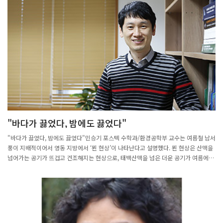
창업·혁신 주체들을 연결하는 허브 기능을 수행할 예정이다. AX 위원으로는 황형주 포
스텍 교수, 김성영 금오공과대학교 교수, 조용준 농업로봇자동화연구센터 센터장, 박수
영 경북디지털혁신본부 본부장, 오택수 한국로봇산업진흥원 센터장, 한병용 포스코 리
더, 곽인범 폴라리스쓰리디 대표, 박태윤 피칸소프트 대표, 배상윤 리소리우스 대표, 김
삼정 아이디어스투실리콘 대표 등 학계·연구기관·산업계 인사가 포함됐다.유주현 경
북창조경제혁신센터 대표는 “경북 AX 위원회는 지역 인공지능 전환을 위한 실질적 전
문가 협의체”라며, “스타트업과 지역기업이 함께 성장할 수 있도록 지원하는 한편, 현
장의 목소리를 바탕으로 정책을 제안하고 혁신 창업생태계를 조성하는 역할을 충실히
해 나가겠다”고 밝혔다.
"바다가 끓었다, 밤에도 끓었다"
"바다가 끓었다, 밤에도 끓었다"민승기 포스텍 수학과/환경공학부 교수는 여름철 남서
풍이 지배적이어서 영동 지방에서 ‘푄 현상’이 나타난다고 설명했다. 푄 현상은 산맥을
넘어가는 공기가 뜨겁고 건조해지는 현상으로, 태백산맥을 넘은 더운 공기가 여름에는
영동 지방을 데운다고 말했다. 올해 강릉 기온이 크게 상승한 이유로는 가뭄이 지목된
다. 10일까지 강릉의 누적 강수량은 394.1㎜로, 평년 같은 기간 강수량(766.6㎜)의
절반 수준에 불과했다. 민 교수는 “가뭄은 폭염과 직결된다”며 “비가 적으면 구름이 줄
어 햇빛이 더 많이 들어올 수밖에 없다”고 설명했다. 이는 본래 더운 지역이 기후위기
에서 더욱 취약해질 수 있음을 보여주는 사례라고 덧붙였다. 연도별 기온 추세를 보면,
1994년과 2018년 폭염 때는 대구가 전국 평균기온 1위와 4위를 기록했으나 강릉은