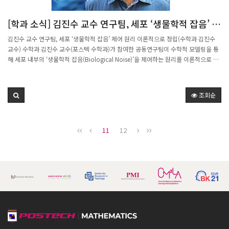
[학과 소식] 김진수 교수 연구팀, 세포 ‘생물학적 잡음’ 제
어 원리 이론적으로 정립
김진수 교수 연구팀, 세포 ‘생물학적 잡음’ 제어 원리 이론적으로 정립(수학과 김진수
교수) 수학과 김진수 교수(포스텍 수학과)가 참여한 공동연구팀이 수학적 모델링을 통
해 세포 내부의 ‘생물학적 잡음(Biological Noise)’을 제어하는 원리를 이론적으로 정
립했다. 이번 연구는 암 재발이나 항생제 내성의 원인으로 지목돼 온 일부 생존 세포,
이른바 ‘아웃라이어(outlier)’의 발생 메커니즘을 설명하고 이를 제어할 수 있는 이론적
기반을 제시했다. 이번 성과는 기초과학연구원(IBS) 김재경 CI(KAIST) 연구팀과의 공
조회순
동연구로 수행됐다. 연구팀은 기존 유전자 회로 기술이 세포 집단의 평균적인 특성은
조절할 수 있지만, 개별 세포 간 변동성은 오히려 증폭시킨다는 한계를 수학적으로 분
석했다. 이를 바탕으로 ‘잡음 제어기(Noise Controller)’ 모델을 제안하고, 이합체 반응
11
12
과 분해 기반 작동 원리를 결합해 세포 간 변동성을 이론적으로 최소 수준까지 억제할
수 있음을 보였다. 제안된 모델을 대장균 DNA 복구 시스템에 가상 적용한 결과, 기존에
는 약 20%의 세포가 복구에 실패해 사멸했던 반면, 잡음 제어기를 적용했을 때 세포
사멸률이 약 7%로 감소하는 효과가 나타났다. 김진수 교수는 “반응 네트워크 이론에
기반한 수학적 수식에서 출발해 실제 생물학적 기전을 설계했다는 점에서, 수학 모형의
힘과 가능성을 잘 보여주는 연구”라고 설명했다. 이번 연구 결과는 국제학술지
『Nature Communications』(2024년 12월 24일)에 게재됐다.