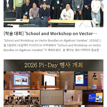
Fellowship, BK21 등 다양한 분야에서 우수한 성과를 거둔 구성원들을 축하하는 시상
식이 이어졌으며, 수학과 구성원들이 함께하는 기념 촬영과 경품 추첨이 진행되어 행사
분위기를 더욱 화기애애하게 만들었다. 행사의 마지막에는 샌드위치와 음료가 제공되
는 Tea Time이 마련되어 참석자들이 자유롭게 대화를 나누며 친목을 다지는 시간을
가졌다. 이번 Kick-Off Day 행사는 수학과 구성원들이 함께 모여 지난 성과를 돌아보
고 새 학기의 출발을 다짐하는 뜻깊은 자리로 마무리되었다.2026.02.27.
[학술 대회] 'School and Workshop on Vector
Bundles on Algebraic Varieties' 학회 개최
'School and Workshop on Vector Bundles on Algebraic Varieties' 2026년 1
월 5일부터 16일까지 POSTECH 수학과에서 “School and Workshop on Vector
Bundles on Algebraic Varieties”가 개최되었다. 본 행사는 대수기하학의 중요한 주
제 중 하나인 대수다양체 위의 벡터다발과 그 응용을 주제로 국내외 연구자들이 한자리
에 모여 최신의 연구 동향을 공유하고 학생들에게 이 주제에 대한 배움과 연구발표의
기회를 제공하는 등의 심도 있는 학술 교류를 위하여 마련되었다. 이번 행사에는
Université Bourgogne Europe, Universitat de Barcelona, Politecnico di
Torino, Fordham University 등 해외 대학과 POSTECH, IBS, KIAS, 그리고 국내의
여러 대학 소속의 다수 연구자가 연사로 참여하였다. 강연은 POSTECH 수학과 404
호에서 진행되었으며, 학교(School)와 워크숍(Workshop)을 병행하는 형태로 구성
되어 젊은 연구자와 대학원생들에게도 유익한 학습의 기회가 제공되었다. 본 행사는
한국연구재단, 경상국립대학교 G-LAMP 사업단, 경상국립대학교 분자제어연구소,
POSTECH 수학과, POSTECH 기초과학연구소의 지원을 받아 박경동 교수(경상국립
대학교), 박지훈 교수(IBS-CGP, POSTECH), 이경석 교수(POSTECH)가 조직하였으