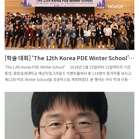
전공 체험과 진로 탐색 중심 프로그램을 각각 소개했다.시는 이번 회의를 계기로 각 대
학과의 정례 협의 체계를 구축하고 교육 발전 특구 사업의 성과를 지속해서 공유·확산
할 계획이다.시 관계자는 "이번 글로벌 인재 양성 실무 협의체 회의는 포항의 대학이
한마음으로 뭉쳐 지역 청소년을 미래 글로벌 리더로 육성하겠다는 결의를 다진 자리였
다"며 "청소년이 포항에서 글로벌 역량을 키우고 미래를 설계할 수 있도록 적극 지원
하겠다"고 말했다.[포항=뉴시스]송종욱 기자2025.10.10.
[학술 대회] ‘The 12th Korea PDE Winter School’
학회 개최
‘The 12th Korea PDE Winter School’ 2026년 1월 19일부터 23일까지의 기간
동안, 포항공과대학교 체인지업그라운드 이벤트홀에서 총 116명의 참가자를 모시고
제12회 PDE Winter School을 성공적으로 개최하였다. 본 행사는 우리 학과 이동현
교수와 장진우 교수가 카이스트 권순식 교수, 성균관대학교 윤석배 교수와 함께 공동으
로 조직하였다. 이번 겨울학교의 주제는 기체운동론적 편미분방정식 및 비압축적 유체
편미분방정식으로, 관련 분야의 최신 연구 동향과 해석 이론을 심도 있게 다루는 프로
그램으로 구성되었다. 주요 초청 연사로는 칭화대학교 Ling-Bing He 교수, 서울대학교
정인지 교수, 울산과학기술원 최규동 교수가 참여하였으며, 이들을 포함하여 총 11명
의 초청 연사와 8명의 기여 강연 연사가 참가하였다. 전체 일정 동안 총 25회의 강연이
진행되었으며, 참가자들 간의 활발한 학술 교류와 토론이 이루어졌다.