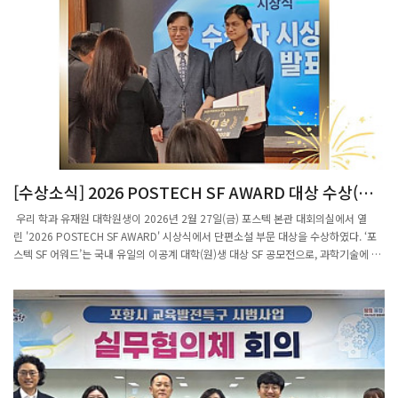
든 과학적 지혜'에서는 세종대왕과 박연이 정확한 음을 내는 악기를 제작하는 과정에서
활용된 수학 규칙과 과학 원리를 통해 조선 초기 음악에 숨은 과학을 엿본다. 난계 박연
은 엑스포 개최지인 충북 영동이 고향인 문신으로 정간보 제작 등 조선 궁중음악을 정
비했다. 고구려의 왕산악, 신라의 우륵과 더불어 3대 악성으로 불린다. 국악기의 독창
적인 소리를 물리적으로 탐구하는 두 번째 코너에서는 관악기, 현악기, 타악기의 물리
적 원리와 오동나무, 갈대, 명주실 등 우리 국악기에 사용되는 소재의 특성을 통해 아름
다운 소리의 원리를 소개한다. 국악기의 독창적인 소리를 물리적으로 탐구하는 전시 코
너_국립중앙과학관 제공마지막 '인공지능(AI)과 만나 확장되는 국악' 코너에서는 국립
국악원, 고등과학원·포스텍, KAIST 연구팀이 인공지능을 활용해 국악을 분석하고, 새
롭게 창조한 작품이 전시된다. 관람객들은 전통예술과 첨단기술이 만나는 새로운 국악
[수상소식] 2026 POSTECH SF AWARD 대상 수상(유
을 만끽할 수 있다. 국악 음계 중 기준이 되는 '황종'음을 불어서 낼 수 있는 관인 황종율
재원 대학원생)
관 만들기 체험 등 다양한 체험 전시물과 부대행사도 마련된다. 13일에는 '과학으로 얼
우리 학과 유재원 대학원생이 2026년 2월 27일(금) 포스텍 본관 대회의실에서 열
쑤! 인공지능으로 작곡한 우리 국악' 행사를 개최한다. 참가자들이 정재훈 포스텍 교수
린 '2026 POSTECH SF AWARD' 시상식에서 단편소설 부문 대상을 수상하였다. ‘포
와 함께 직접 국악을 수학적으로 분석하고 AI가 작곡하는 과정을 체험하며 엑스포를 탐
스텍 SF 어워드’는 국내 유일의 이공계 대학(원)생 대상 SF 공모전으로, 과학기술에 대
방할 수 있는 기회다. 권석민 국립중앙과학관장은 "국악은 수백 년간 우리 생활 속에서
한 깊은 성찰과 창의적 상상력을 바탕으로 미래 사회를 조망하는 작품을 발굴하고자 마
독창적인 소리 문화를 만들어 왔다"며 "이번 전시는 국립중앙과학관의 과학적 전문성
련된 행사이다. 이 공모전은 SF 창작을 꿈꾸는 이공계 학생들에게 중요한 등용문으로
과 영동세계국악엑스포의 문화 역량을 결합해 전 세계에 국악의 과학적 매력을 알리는
자리매김하고 있다. 유재원 대학원생은 오랜 기간 SF 창작 활동을 이어오며 수학 연구
계기가 될 것"이라고 밝혔다.
와 글쓰기를 병행해 왔으며, 정해진 규칙 속에서 상상력을 확장해 나간다는 점에서 SF
와 수학의 공통점을 발견하고 이를 작품 세계에 반영해 왔다. 특히 꾸준한 창작 활동과
도전 끝에 이번 대상을 수상하며 ‘SF를 쓰는 연구자’라는 자신의 꿈에 한 걸음 더 다가
서는 계기를 마련하였다. 이날 시상식은 개회사를 시작으로 경과보고(김진희 포스텍
인문사회학부 교수), 격려사(김성근 포스텍 총장), 수상자 시상 및 소감 발표 순으로 진