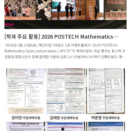
며, 대수기하학 분야의 활발한 국제 협력과 연구 네트워크 강화에 큰 도움이 되기를 기
대하고 있다.
[학과 주요 활동] 2026 POSTECH Mathematics
Open Lecture Series / APCTP 대중강연개최
2026년 3월 13일(금), 체인지업그라운드 1층 이벤트홀에서 ‘2026 POSTECH
Mathematics Open Lecture Series / APCTP’가 개최되었다. 이날 행사는 포스텍 구
성원과 포항시민이 함께 참여한 가운데 오후 1시 59분부터 5시까지 진행되었다. 행사
는 정재훈 수학과 학과장의 사회와 행사 소개로 시작되었으며, 이어 APCTP 김소리 팀
장이 센터 소개를 맡았다. 이후 조철현 교수(포스텍 수학과)가 “Mirror Symmetry: 기
하와 대수의 거울대칭”을 주제로 강연을 진행하였고, 김경민 박사(아시아태평양이론
물리센터)는 “대칭성과 물리의 아름다움”을 주제로 수학과 물리의 깊은 연관성을 소개
하였다. 이번 파이데이 행사는 포스텍 구성원(학부생, 대학원생 등)을 비롯해 포항시민,
경북과학고등학교와 유성여자고등학교 학생들이 참여하여 다양한 기관에서 폭넓은 참
여가 이루어졌다. 행사 시작에 앞서 정재훈 학과장은 파이데이와 관련하여 ‘소수점 어
디까지 알까?’라는 참여형 질문을 던지며 분위기를 부드럽게 이끌었고, 경북과학고등
학교 학생들의 자발적이고 적극적인 참여로 현장은 한층 활기를 띠었다. 또한 참석자들
을 위해 다과가 제공되었으며, 중간중간 퀴즈를 맞힌 참여자들에게는 수학과와
APCTP에서 준비한 기념품이 증정되었다. 강연 이후에는 포스텍 수학과 학부회와
APCTP가 공동으로 준비한 참여형 액티비티 프로그램이 진행되었다. APCTP 퀴즈와