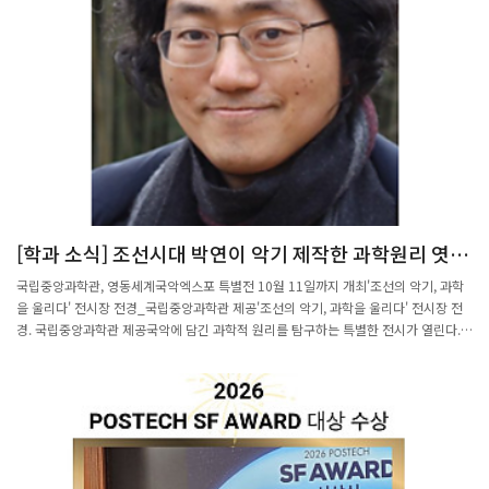
20위권 밖이었다. 그러나 2024년 강릉은 27.3도로 1위를 기록하며 대구(27.2도)를
앞섰고, 올해는 강릉이 2위, 대구는 26.6도로 6위를 기록했다. 최근 최저기온 상승도
두드러진다. 지난해 전국 74곳 관측소 중 72곳에서 최소 하루 이상 일일 최저기온이
최고치를 경신한 반면, 최고기온 최고치는 17곳에 불과했다. 올해는 최저기온 최고치
가 39곳, 최고기온 최고치는 35곳에서 경신됐다. 민 교수는 “밤에는 지면이 차가워 난
류가 발생하기 어렵고, 공기가 위아래로 잘 섞이지 못하면서 온실가스의 영향을 그대로
받는다”며, 최저기온 상승은 전 지구적인 현상이라고 설명했다. 또한 민 교수는 ‘성층
화’ 현상에도 주목했다. 성층화는 바닷물이 위아래로 섞이지 않고 안정화되는 현상으
로, 같은 에너지가 들어와도 해수 표면이 더 빨리 뜨거워진다고 말했다.
[학과 소식] 조선시대 박연이 악기 제작한 과학원리 엿본
다
국립중앙과학관, 영동세계국악엑스포 특별전 10월 11일까지 개최'조선의 악기, 과학
을 울리다' 전시장 전경_국립중앙과학관 제공'조선의 악기, 과학을 울리다' 전시장 전
경. 국립중앙과학관 제공국악에 담긴 과학적 원리를 탐구하는 특별한 전시가 열린다.국
립중앙과학관은 9월 12일부터 10월 11일까지 충북 영동군에서 열리는 '영동세계국악
엑스포'에서 '조선의 악기, 과학을 울리다' 특별전을 개최한다고 12일 밝혔다. 영동세
계국악엑스포는 우리 국악을 세계에 선보이는 행사로 세계 30개국 공연단과 국내외 관
람객들이 참여하는 행사다. 엑스포 내 미래국악관에 마련되는 이번 전시는 올해 4월
영국 런던에서 개최된 개관 80주년 해외특별전을 국내에 처음 선보이는 자리다. 국악
을 과학기술적 관점에서 재해석해 영국 BBC 라디오 등 현지 언론과 영국 관객에게 호
평을 받았다.이번 특별전은 총 3가지 주제로 꾸려졌다. 첫 코너인 '조선시대 음악에 깃