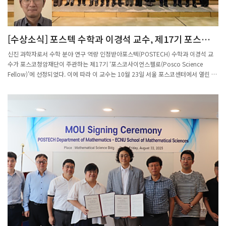
[수상소식] 포스텍 수학과 이경석 교수, 제17기 포스코사
이언스펠로 선정
신진 과학자로서 수학 분야 연구 역량 인정받아포스텍(POSTECH) 수학과 이경석 교
수가 포스코청암재단이 주관하는 제17기 ‘포스코사이언스펠로(Posco Science
Fellow)’에 선정되었다. 이에 따라 이 교수는 10월 23일 서울 포스코센터에서 열린 증
서 수여식에서 펠로 인증서를 수여받았다. ‘포스코사이언스펠로십’은 대한민국의 미
래 과학기술 발전을 이끌어갈 우수한 신진 과학자들을 발굴하고 연구를 지원하는 포스
코청암재단의 대표 프로그램이다. 2009년 처음 시작된 이후 현재까지 총 543명의 신
진 연구자를 선발해 약 364억 원의 연구비를 지원했으며, 기초과학과 응용과학 전반에
걸쳐 젊은 연구자들이 안정적으로 연구를 이어갈 수 있도록 든든한 지원을 제공해 왔
다. 올해 선발에는 전국 75개 대학에서 총 440명의 신진 교수가 지원서를 제출하며,
14대 1이 넘는 높은 경쟁률을 기록했다. 치열한 심사를 거쳐 30명의 연구자가 최종 펠
로로 선정되었으며, 선발된 이들은 2년간 총 1억 원의 연구비를 지원받아 자유로운 연
구 활동을 이어가게 된다. 이경석 교수는 수학 분야에서의 탁월한 연구 성과와 향후 학
문 발전에 기여할 가능성을 높이 평가받아 이번 펠로십의 수혜자로 이름을 올렸다. 이
날 증서 수여식에는 KAIST 이상엽 특훈교수와 서울대학교 황철성 석좌교수가 참석하
여 특별 강연을 진행했으며, 2025년 청암상 수상자이자 포스코사이언스펠로 선배인
박문정 포스텍 교수가 영상 메시지를 통해 후배 연구자들을 응원했다. 박 교수는 “포스
코사이언스펠로로서 자부심을 가지고 초심을 잃지 말고 뚝심있게 연구를 계속하여 새
로운 학문 분야를 개척해 나가는 과학자로 성장하길 바란다”고 전하며 진심 어린 격려