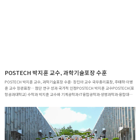
POSTECH 박지훈 교수, 과학기술포장 수훈
POSTECH 박지훈 교수, 과학기술포장 수훈- 장진아 교수 국무총리표창, 주태하·이병
훈 교수 장관표창… 첨단 연구 성과 국가적 인정POSTECH 박지훈 교수POSTECH(포
항공과대학교) 수학과 박지훈 교수와 기계공학과·IT융합공학과·생명과학과·융합대학
원 장진아 교수가 21일 개최된 ‘2025년 과학·정보통신의 날’ 기념식에서 ‘과학기술포
장’과 ‘국무총리표창’을 받았다. 박지훈 교수는 대수기하학 분야의 연구와 교육에 헌신
하며 한국 대수기하학의 학문적 지평을 넓히고 국제적 위상을 높이는 데 기여한 공로로
‘과학기술진흥 유공’ 부문에서 과학기술포장을 수훈했다. 특히, 박 교수는 사사키-아인
슈타인 계량을 가지는 5차원 단순연결 유리구 분류, 3차원 파노 초곡면의 비유리성 추
측, 3차 대수곡면과 가군 작용의 상관관계 추측, 등 수학계의 오래된 난제들을 해결했
다.또한, 장진아 교수는 ‘국가연구개발 성과평가 유공’ 부문에서 3D 바이오프린팅 분야