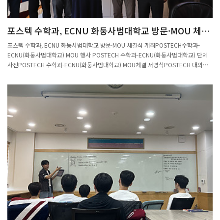
의 말을 남겼다. 포스코청암재단은 앞으로도 젊고 유망한 과학자들이 국내에서 안정적
인 연구 환경 속에 역량을 발휘할 수 있도록 지속적인 지원과 격려를 이어갈 계획이다.
포스텍 수학과, ECNU 화둥사범대학교 방문·MOU 체결
이번 선정은 이경석 교수가 속한 포스텍 수학과의 연구 저변을 넓히고, 학문적 도전과
식 개최
성장을 이어가는 데에도 큰 의미가 있을 것으로 기대된다.
포스텍 수학과, ECNU 화둥사범대학교 방문·MOU 체결식 개최POSTECH수학과-
ECNU(화둥사범대학교) MOU 행사 POSTECH 수학과-ECNU(화둥사범대학교) 단체
사진POSTECH 수학과-ECNU(화둥사범대학교) MOU체결 서명식POSTECH 대외부
총장님-ECNU(화동사범대학교) 논의 2025년 8월 22일(금) 포스텍 수리과학관에서 중
국 상하이 ECNU(East China Normal University) 교수진이 포스텍 수학과를 방문하
였다. 이번 방문은 학술 협력 및 공동 인재 양성 등 양교 간 교류를 강화하기 위한 자리
였다.ECNU 측에서는 Jia, Zhi 학부장, Luo, Li 부학장, Yuan, Hairong 응용수학과장,
Meng, Sheng 교수가 참석하였으며, 포스텍 수학과에서는 정재훈 주임교수, 전보광 교
수, 손영환 교수가 맞이하였다. 방문 일정 동안 양교는 MOU 체결식을 진행하고, 수학
과 운영위원회 간담회, 연구분야별 간담회 그리고 포스텍 대외부총장과의 공식 면담 등
심도 있는 교류 활동을 이어갔다. 특히 대외부총장님과의 면담에서는 향후 양교 간 국
제 공동연구 및 인재 교류 방안에 대한 폭넓은 논의가 이뤄졌으며, 이는 교류 협력의 실
질적 확대로 이어질 것으로 기대된다. 이를 통해 포스텍과 ENCU는 향후 학문적 협력
과 연구 교류를 더욱 활성화할 계획이다.