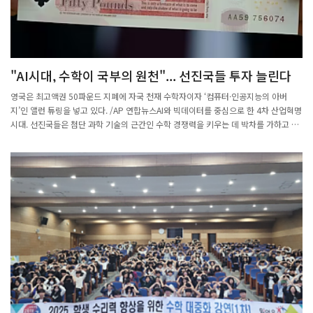
성한 이미지를 선보였다. 이를 바탕으로 ‘어떤 교수님인지 맞혀보는 퀴즈’가 진행되었
고, 참석자들의 큰 웃음과 호응을 이끌어냈다.오후 6시부터는 만찬이 이어졌으며, 참석
자들은 자유롭게 교류하며 구성원 간의 친밀감을 높이는 시간을 가졌다. 이번 Kick-Off
Day 행사는 수학과 공동체가 함께 모여 새로운 학기를 힘차게 맞이하고, 앞으로의 도
약을 다짐하는 소중한 자리였다.2025.09.05.
"AI시대, 수학이 국부의 원천"... 선진국들 투자 늘린다
영국은 최고액권 50파운드 지폐에 자국 천재 수학자이자 ‘컴퓨터·인공지능의 아버
지’인 앨런 튜링을 넣고 있다. /AP 연합뉴스AI와 빅데이터를 중심으로 한 4차 산업혁명
시대. 선진국들은 첨단 과학 기술의 근간인 수학 경쟁력을 키우는 데 박차를 가하고 있
다.일본 정부는 2019년 ‘수리(數理) 자본주의의 시대: 수학의 힘이 세상을 바꾼다’는
제목의 보고서를 냈다. “4차 산업혁명 승자가 되기 위해 필요한 건 첫째도 수학, 둘째도
수학, 셋째도 수학”이라며 “수학은 파괴적 혁신을 일으킬 보편적이고 강력한 도구로,
국부(國富)의 원천이 될 것”이라는 것. 기초과학 강국인 일본은 대학 수학 교육을 더욱
쇄신하고 전공자 처우도 크게 개선하고 있다.산업혁명과 자본주의의 발상지인 영국도
‘수학의 시대’란 총리 보고서에서 “AI부터 첨단 의학, 스마트시티, 자율 주행 자동차, 항
공우주 등 21세기 산업의 심장은 수학”이라고 선언했다. 또 “수학의 투자액 대비 경제
가치 창출 효과는 588배로, 물리학·공학·화학을 압도한다”고 했다. 최고액권인 50파
운드 지폐엔 자국의 천재 수학자 앨런 튜링을 넣었다.미국과 기술 패권을 다투는 중국
도 주요 국립대를 중심으로 수학 인재를 발굴해 집중적으로 키우는 ‘기초 강화 계획’을
집행 중이다.송용진 인하대 수학과 명예교수는 “인류는 미래에 기존 방법론으로 안 되
는 것들에 도전해야 하는데, 수학으로 익힌 사고력과 문제 해결 능력이 큰 힘을 발휘한
다”며 “수학을 이해하는 사람만이 새로운 패러다임에 적응할 것”이라고 했다.