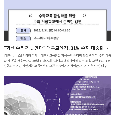
했다.학생들은 인공지능의 언어인 수학의 중요성과 수학을 활용한 문제 해결 접근 방
를 넘어, 인류의 미래를 이끌 글로벌 리더십을 실제로 체험하고 성장시킬 수 있는 뜻깊
법, 그리고 논리적 사고와 수학적 사고가 이공계 진로에 미치는 영향까지 폭넓게 익혔
은 행사입니다.- 포스텍 수학과 최선우 학생 공식 홈페이
다. 민창연기자 changyoni@ulsanpress.net출
지: https://globalstudentstartup.org/
처: https://www.ulsanpress.net/news/articleView.html?idxno=551546
"학생 수리력 높인다" 대구교육청, 31일 수학 대중화 강
연
[대구=뉴시스] 김정화 기자 = 대구시교육청은 학생들의 수리력 향상을 위한 '수학 대중
화 강연'을 개최한다고 30일 밝혔다.대구과학고 대강당에서 오는 31일 오전 10시부터
진행되는 이번 강연에는 고등학생과 교원 300여명이 참여한다.[대구=뉴시스] 대구시
교육청은 학생들의 수리력 향상을 위한 '수학 대중화 강연'을 개최한다. (사진 = 대구시
교육청 제공) 2025.05.30. photo@newsis.com *재판매 및 DB 금지강연에서는 황
형주 포항공과대학교 수학과 교수가 '인공지능(AI)과 수학의 만남'을 주제로 인공지능
의 알고리즘이 수학적 원리로 이뤄진 연구 사례를 통해 알려주고 인공지능을 올바른 방
향으로 발전시키고 활용하기 위해서는 수학이 근간이 되어야 함을 강조할 예정이다.수
학을 전공한 학생들이 선택할 수 있는 직업에 대해 안내하는 진로 모색의 시간도 운영
될 예정이다.황형주 교수는 단편적인 사례 중심의 기존 기계학습 연구의 패러다임에서
벗어나 수학을 이용하여 인공지능(AI)의 작동 원리를 규명하고 반도체와 의·생명 분야
등 산업 현장의 난제를 해결하기 위한 수학적 기반의 인공지능 연구자로 인정받고 있