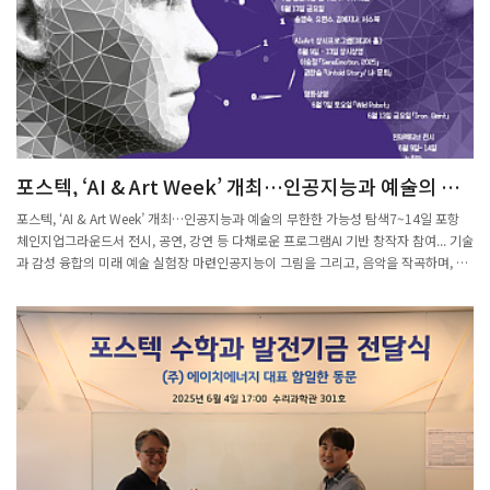
다.강은희 교육감은 "수학의 유용성을 깨닫고 깊이 있는 수학 공부를 통해 창의적 사고
력과 문제 해결력을 키우길 바란다"고 말했다.◎공감언론 뉴시
스 jungk@newsis.com
포스텍, ‘AI & Art Week’ 개최…인공지능과 예술의 무
한한 가능성 탐색
포스텍, ‘AI & Art Week’ 개최…인공지능과 예술의 무한한 가능성 탐색7~14일 포항
체인지업그라운드서 전시, 공연, 강연 등 다채로운 프로그램AI 기반 창작자 참여... 기술
과 감성 융합의 미래 예술 실험장 마련인공지능이 그림을 그리고, 음악을 작곡하며, 심
지어 영화를 연출 한다면?그것은 인간의 창조성을 위협하는가, 아니면 확장하는가?이
도발적인 질문에 답을 찾기 위한 미래 예술의 실험장이 포스텍(포항공과대학교)에 마
련됐다.포스텍은 7일부터 14일까지 포항 체인지업그라운드에서 ‘2025 Pohang AI &
Art Week’를 개최한다.‘AI x ART = ∞(무한대)’를 주제로 한 이번 행사는 청소년 인공
지능예술 주간이라는 부제를 달고, 기술과 예술의 창의적 융합이 빚어내는 무한한 가능
성을 시민과 함께 탐색한다.행사 기간 동안 관람객은 AI가 만들어낸 예술 작품을 감상
하고, AI 기반 창작자들과 예술가들의 강연과 퍼포먼스를 통해 기술과 감성이 융합되는
현장을 직접 경험할 수 있다. 또한 악기 체험, AI 음악회, 미디어 퍼포먼스 등 다채로운
프로그램이 마련돼 인공지능과 예술의 경계를 몸소 체감할 수 있는 장이 펼쳐진다.전시
는 상시 운영되며, 주요 프로그램으로는 △7일 강연 및 영화 상영 △13일 강연·AI 음악