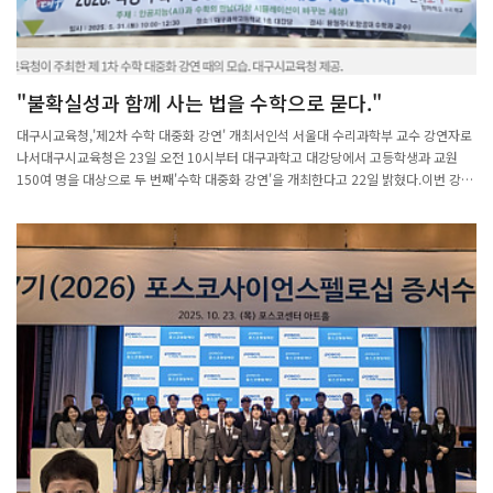
"불확실성과 함께 사는 법을 수학으로 묻다."
대구시교육청,'제2차 수학 대중화 강연' 개최서인석 서울대 수리과학부 교수 강연자로
나서대구시교육청은 23일 오전 10시부터 대구과학고 대강당에서 고등학생과 교원
150여 명을 대상으로 두 번째'수학 대중화 강연'을 개최한다고 22일 밝혔다.이번 강연
은 지난 5월 황형주 포항공대 교수의 '인공지능과 수학의 만남'에 이어 서인석 서울대
수리과학부 교수가 '인류는 어떻게 불확실성과 함께 살아가고 있는가?'라는 주제로 진
행한다.서 교수는 복잡계에서의 메타안정성(metastability)을 규명하는 연구로 대한
수학회 논문상(2025)을 수상했으며, 확률과 무작위성을 주제로 한 공개 강연을 통해
"불확실한 세계를 읽는 수학"을 대중과 꾸준히 소통해 온 수학자다.이날 강연을 통해
서 교수는 확률론과 확률과정 연구를 바탕으로 인류가 불확실성 속에서 질서를 찾아온
과정을 소개한다. 또, 불확실성을 이해하고 이에 대응하는 수학적 사고의 힘을 강조할
예정이다.한편, 오는 30일에는 홍영준 서울대 수리과학부 교수가 '수치해석학, 근사와
과학계산의 예술'을 주제로, 10월 25일에는 박형주 아주대 석좌교수가 '근·현대 한국
수학의 파노라마'를 주제로 각각 수학 대중화 강연을 이어간다.