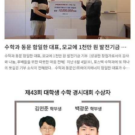
회·악기 체험 △14일 강연과 미디어 퍼포먼스가 있다. 강연은 사전 등록이 필요하며,
전시는 별도의 등록 없이 누구나 자유롭게 관람할 수 있다.이번 행사에는 우정아 포스
텍 교수를 비롯해 미술가 노상호, 소설가 정보라, 작곡가 김명옥, 예술감독 이병희, 가
야금 연주자 송영숙 등 각 분야에서 활동 중인 예술가들이 참여한다. 특히 AI 기술을 창
작 도구로 사용하는 예술가들이 자신만의 작업 세계와 철학을 공유하며, 인공지능 예술
의 현재와 미래를 가늠해보는 자리가 될 전망이다.행사는 포스텍 수리데이터과학연구
소(MINDS) 주관, 포스텍 인문사회학부와 포항문화재단 <예술기술융합 실험실> 공동
수학과 동문 함일한 대표, 모교에 1천만 원 발전기금 기
기획으로, 포항시 교육특구 사업의 지원을 받아 운영된다.자세한 일정은 행사 홈페이지
부
에서 확인할 수 있으며, 문의는 054-279-2734 또는 minds-1@postech.ac.kr로 하
수학과 동문 함일한 대표, 모교에 1천만 원 발전기금 기부 [성공한 창업가로서의 감사
면 된다.출처 : 경북일보(https://www.kyongbuk.co.kr)
와 나눔, 후배들을 위한 따뜻한 마음 전해] 지난 6월 4일(수), 포스텍 수학과에 또 하나
의 뜻깊은 기부 소식이 전해졌다. 수학과 동문인 ㈜에이치에너지 함일한 대표가 수학
과에 발전기금 1천만 원을 쾌척한 것이다. 이번 기부는 기술지주회사이자 액셀러레이
터로 초기 스타트업 및 벤처 기업에 투자하고 있는 ㈜이앤인베스트먼트를 통해 이루어
졌으며, 회사 측은 포스텍 수학과 측에 해당 내용을 직접 전달하고 향후 협력 방안에 대
한 기대를 함께 밝혔다. ㈜에이치에너지는 지난 2018년, 학교법인 포항공과대학교와
㈜이앤인베스트먼트가 공동 조성한 ‘테크이노베이션 투자조합’을 통해 약 2억 원의 초
기 투자를 유치한 바 있다. 이후 괄목할 만한 성장을 이루었으며, 그 성과 중 일부를 기
반으로 이번 기부가 실현되었다. 기부를 결정한 함일한 대표는 “모교의 따뜻한 지원이
있었기에 지금의 성장이 가능했다”며, “수학과가 더 큰 도약을 이루고, 후배들이 더 좋
은 환경에서 학문에 몰두할 수 있기를 바라는 마음에서 기부를 결정했다”고 전했다.
특히 이날 오후, 수리과학관 301호에서 기부금 전달식이 진행되었으며, 수학과 주임교
수와 학과 구성원이 함께 자리해 감사의 뜻을 전했다. 한편, ㈜이앤인베스트먼트는 이