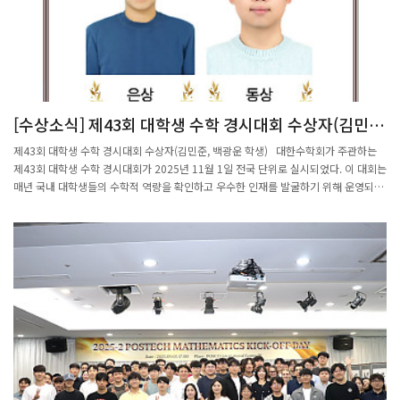
번 기부를 계기로 수학과 구성원들을 대상으로 자사의 주요 투자 사례 및 스타트업 생
태계에 대한 소개의 장을 마련해 줄 것을 요청하기도 했다. 이는 단순한 기부를 넘어 실
질적인 산학연계를 도모하는 의미 있는 제안으로 평가된다. 수학과는 함일한 대표의
따뜻한 뜻을 소중히 새기며, 기부금이 수학과의 발전은 물론 미래 인재 양성에 실질적
인 도움이 될 수 있도록 운영해나갈 예정이다.
[수상소식] 제43회 대학생 수학 경시대회 수상자(김민
준, 백광운 학생)
제43회 대학생 수학 경시대회 수상자(김민준, 백광운 학생) 대한수학회가 주관하는
제43회 대학생 수학 경시대회가 2025년 11월 1일 전국 단위로 실시되었다. 이 대회는
매년 국내 대학생들의 수학적 역량을 확인하고 우수한 인재를 발굴하기 위해 운영되고
있으며, 제1분야와 제2분야로 구분하여 평가가 이루어진다. 올해 대회 결과는 12월 3
일 공식 발표되었으며, 각 분야에서 우수한 성적을 거둔 수상자가 선정되었다. 이번 대
회에서는 분야별로 대상, 금상, 은상, 동상이 수여되었다. 대상·금상·은상 수상자에게
는 상장과 함께 각각 100만 원, 20만 원, 10만 원의 상금이 지급되며, 동상 수상자에게
는 상장과 5만 원 상당의 모바일 상품권이 제공된다. 시상식은 12월 22일(월) 오후 2
시, 한국과학기술회관에서 개최될 예정이다. 모든 수상자에게 제공되는 상금 및 부상은
시상식 이후 개별적으로 전달될 예정이다. 우리 학과에서도 의미 있는 성과가 이어졌
다. 제1분야에서 김민준(수학 2023학번, 지도교수 전보광) 학생이 은상을, 백광운(수
학 2024학번, 지도교수 전보광) 학생이 동상을 수상했다. 학과에서는 매년 재학생들
의 도전을 장려하기 위해 전형료, 교통비, 식비, 일비 등 참가비 전반을 지원하고 있으
며, 이를 통해 더 많은 학생들이 전국 규모의 학술 경시대회에 참여할 수 있도록 돕고