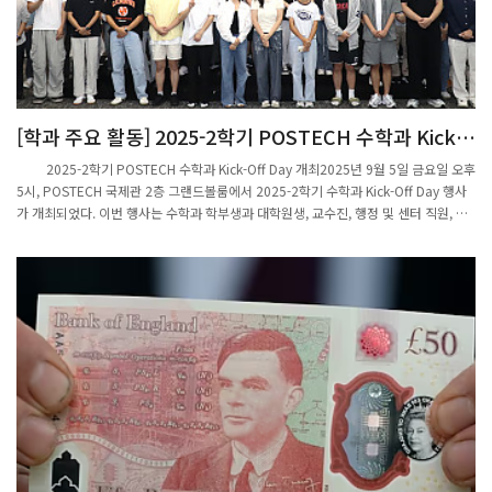
있다. 이번 수상은 학생 개인의 노력뿐 아니라 학과의 지속적인 지원 정책이 결실을 맺
은 사례이기도하다. 이번 제43회 대학생 수학 경시대회에서 좋은 성과를 거둔 학생들
에게 축하를 전하며, 앞으로도 많은 학생들이 수학적 역량을 넓히고 성장할 수 있기를
기대한다.
[학과 주요 활동] 2025-2학기 POSTECH 수학과 Kick-
Off Day 개최
2025-2학기 POSTECH 수학과 Kick-Off Day 개최2025년 9월 5일 금요일 오후
5시, POSTECH 국제관 2층 그랜드볼룸에서 2025-2학기 수학과 Kick-Off Day 행사
가 개최되었다. 이번 행사는 수학과 학부생과 대학원생, 교수진, 행정 및 센터 직원, 그
리고 2025-2학기 신입생을 포함한 약 90여 명이 참석한 가운데 진행되었다. 행사의
진행은 수학과 주임교수인 정재훈 교수가 맡았다. 정 교수의 개회 인사로 시작된 본 행
사는 수학과 교수 및 직원 소개, 2025-2학기 신입생 소개로 이어졌다. 특히 신입 학부
생과 대학원생을 한 명씩 소개하며, 학생 개개인의 이름이 새겨진 전통 도장을 선물로
전달하는 뜻깊은 시간이 마련되었다. 도장을 받은 신입생들은 간단한 각오를 한마디씩
전하며 새로운 출발에 대한 기대와 포부를 공유했다.이후에는 2025년 상반기 수학과
의 주요 성과 및 주요 행사를 되돌아보는 발표가 이어졌고, PMI, MINDS, CRT, CM2LA
등 학과 내 연구소 및 연구센터에 대한 간단한 소개가 진행되었다. 우수 교육조교상과
Graduate Research Fellowship 수상자들을 축하하는 시상식 후에는, 수학과 및 IBS
구성원이 함께한 기념 촬영과 경품 추첨으로 현장의 분위기를 더욱 따뜻하게 만들었다.
행사의 마지막에는 특별한 이벤트도 마련되었다. 수학과 학부생 회장이 최근 유행하는
인공지능 기술인 ChatGPT를 활용해, 교수님의 사진을 지브리 영화의 그림체로 재구