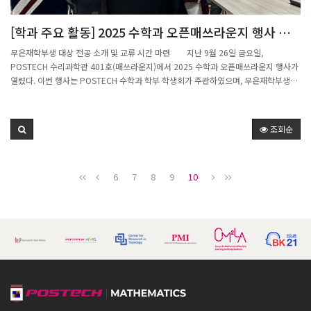
[학과 주요 활동] 2025 수학과 오픈매쓰라운지 행사 개
최
무은재학부생 대상 전공 소개 및 교류 시간 마련 지난 9월 26일 금요일,
POSTECH 수리과학관 401호(매쓰라운지)에서 2025 수학과 오픈매쓰라운지 행사가
열렸다. 이번 행사는 POSTECH 수학과 학부 학생회가 주관하였으며, 무은재학부생
13명을 포함한 총 17명의 학생이 참여한 가운데 성황리에 진행되었다. 행사는 수학과
학부생과 무은재학부생 간의 전공 소개 및 교류를 목적으로 기획되었으며, 학생회 소개
를 시작으로 수학과 휴게공간인 매쓰라운지를 직접 체험하는 시간을 가졌다. 이어 수학
조회순
과 학부생들이 전공 및 연구 경험을 직접 공유하는 발표가 이어졌다. 김현성 학생은 접
공간의 대수학적 정의에 대해 설명하며 수학의 추상적 개념이 어떻게 구조화되는지를
소개하였고, 정윤제 학생은 산업경영공학과에서의 연구 참여 경험을 바탕으로 융합 연
6
7
8
9
10
구의 사례를 전했다. 이태용 학생은 일반위상수학에서 배울 수 있는 내용을 주제로 수
학의 이론적 깊이를 소개하였고, 박태준 학생은 이산수학의 Matching Problem을 중
심으로 흥미로운 문제 해결 과정을 공유하였다. 발표가 끝난 후에는 참석자들이 함께
피자를 나누며 자유롭게 질의응답을 주고받는 시간을 가졌다. 수학과 전공과목, 학과
생활, 진로 등에 대해 활발한 소통이 이루어지며 무은재학부생들의 전공 선택에 실질적
인 도움이 되는 자리가 되었다. POSTECH 수학과는 앞으로도 다양한 방식으로 학부생
들과의 소통을 이어가며, 수학 전공에 대한 이해와 흥미를 높이기 위한 활동을 지속할
예정이다.2025.09.26.