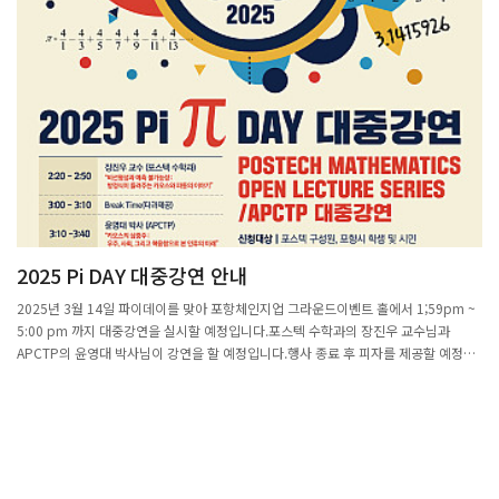
커리큘럼으로 구성돼 차별화된 교육 성과를 거뒀습니다.5월 17일부터 4주간 매주 토
요일 POSTECH 수리과학관에서 진행된 수업은 인공지능 개념과 원리, Python 코딩
실습, 머신러닝 알고리즘(SVM, MLP, CNN) 등을 중심으로 이뤄졌습니다.수업 전반에
서 수학이 중심 도구로 작용했으며, 수학적 원리를 학습한 뒤 이를 실제 AI 모델링에 적
용하는 방식으로 구성돼 높은 완성도를 보였습니다. 정재훈 교수와 POSTECH 소속 강
사진은 고등학생 눈높이에 맞춰 용어와 사례를 구성해 대학 수준의 내용을 효과적으로
전달했습니다. 수업 후반에는 MNIST 손글씨 인식, 확률 기반 분류 문제 해결 등 실생활
주제 중심의 프로젝트가 운영돼 학생들이 탐구와 설계, 실험과 피드백의 과정을 경험할
수 있도록 했습니다. 또한 모든 수업은 학생의 질문을 적극 수용하는 피드백 중심으로
운영됐으며, 강사와 조교들이 1:1 방식으로 개별 지도를 제공했습니다.홍지후 학생은
“이번 아카데미에서는 깊이 있는 강의와 멘토링 덕분에 지식의 한계를 넘을 수 있었고,
생명과학과 인공지능의 융합 가능성을 새롭게 인식했다”고 말했습니다. 또한 “SVM 결
2025 Pi DAY 대중강연 안내
정경계에 대한 질문을 했을 때 대학 수학 수준의 라그랑주 승수법으로 설명받으며 학습
의 기쁨을 느꼈다”고 덧붙였습니다.아카데미 종료 이후에도 멘토와의 교류는 지속됐으
2025년 3월 14일 파이데이를 맞아 포항체인지업 그라운드이벤트 홀에서 1;59pm ~
며, 수업 외 시간에도 입시와 진로에 대한 조언이 자연스럽게 오갔습니다. 정재훈 교수
5:00 pm 까지 대중강연을 실시할 예정입니다.포스텍 수학과의 장진우 교수님과
는 “청소년들이 AI를 통해 자기 세계를 수학적으로 해석하고 표현하는 힘을 기를 수 있
APCTP의 윤영대 박사님이 강연을 할 예정입니다.행사 종료 후 피자를 제공할 예정이
도록 돕는 데 중점을 뒀다”며 “이번 경험이 창의적 문제 해결력과 자기주도 학습 역량
니 많은 참여 부탁드립니다.
을 키우는 데 의미 있는 발판이 되길 바란다”고 전했습니다. 수료생 전원에게는
POSTECH 명의의 공식 수료증이 수여됐으며, 4기 참가자 모집은 하반기에 진행될 예
정입니다. 몬도디하나와 연구진은 향후 교재를 인문학적으로 재구성하기 위한 작업도
계획하고 있습니다. 수학 중심 AI 교육, 세계적 연구진의 설계, 문제해결형 수업을 특징
으로 하는 이번 아카데미는 청소년들의 미래형 사고 훈련 플랫폼으로 자리매김하고 있
습니다.출처: (인더뉴스)