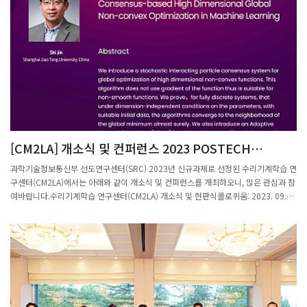
[CM2LA] 개소식 및 컨퍼런스 2023 POSTECH
INTERNATIONAL CONFERENCE ON
과학기술정보통신부 선도연구센터(SRC) 2023년 신규과제로 선정된 수리기계학습 연
MATHEMATICAL MACHINE LEARNING AND AI
구센터(CM2LA)에서는 아래와 같이 개소식 및 컨퍼런스를 개최하오니, 많은 관심과 참
여바랍니다.수리기계학습 연구센터(CM2LA) 개소식 및 현판식콜로퀴움: 2023. 09.
21 (목) 10:30 ~12:00 LG 연구동 101호개소식 : 2023. 09. 21(목) 15:00 ~16:30
LG 연구동 101호현판식 : 2023. 09. 21(목) 16:30 ~17:30 수리과학관 정문 (*현판
식이후 LG연구동 1층 리셉션 예정) 수리 기계학습 및 인공지능 국제학술대회 2023
POSTECH International Conference on Mathematical Machinge Learning and
AI일시: 2023. 09. 22(금) 10:00 ~18:10장소: 포스코 국제관 대회의실 106호참가 신
청 : 포스터 QR코드(구글 Form -> SRC 컨퍼런스 참여 설문지 - Google Forms )을
통한 참석여부 사전 제출문의 : POSTECH 수리기계학습 연구센터(054-279-8034,
youme@potech.ac.kr)