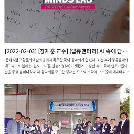
회는 엔씨소프트문화재단의 후원으로 우수한 젊은 여성 수학자를 발굴함은 물론 여성
수학자에 대한 사회적 위상을 제고하고 수학 분야의 탁월한 여성 인재를 양성하는 데
기여할 목적으로 KWMS-엔씨소프트문화재단 젊은여성수학자상을 제정했다.첫 수상
자인 배명진 교수는 오래된 난제인 프란틀 추측을 증명한 순수수학의 업적으로, 응용수
학수상자 숭실대 심은하 교수는 감염병에 대한 의학, 경제학과의 융합의 탁월한 업적이
높이 평가되었다.포항=장영태 기자
3678jyt@segye.com http://www.segye.com/newsView/20170621002346
[2022-02-03] [정재훈 교수] (랩큐멘터리) AI 속에 담긴
수학의 비밀 푼다
올해 6월 포항문화예술회관에서 독특한 국악 음악회가 열렸다. 조선 후기 풍류음악의
대표곡으로 불리는 ‘밑도드리’를 인공지능(AI)이 새롭게 구성한 곡이 국악 연주가들의
손을 통해 흘러나왔다.이 음악회를 주도한 정재훈 포스텍 수학과 교수(수리데이터과학
연구소장)는 “위상수학을 접목해 밑도드리에 독특한 순환구조가 있다는 것을 발견하
고 비슷한 패턴의 음악을 작곡할 수 있겠다고 생각했다”며 “단순히 데이터를 통해 음
악을 만들기만 하는 게 아니라, 수학 원리를 통해 창작 원리를 알아냄으로써 해석 가능
한 음악을 만들고자 했다”고 말했다. 정재훈 포스텍 수학과 교수·수리데이터과학연구
소장 정 교수가 이끄는 수리데이터과학연구소는 데이터과학과 AI의 근본적인 수리 연
구를 수행하고 있다. 순수수학, 응용수학, 산업수학 연구자들이 모여 데이터과학에 대
한 수학적 이론을 구축하고, 알고리즘을 해석해 과학과 산업의 다양한 분야에 적용하는
것이다.정 교수는 “데이터과학과 AI가 현대 사회의 가장 큰 화두이지만, 이를 응용하는
기술에 비해 기저의 수학 원리에 대한 연구는 국내에서 제대로 이뤄지지 않고 있다”며
“수리데이터과학연구소가 선도적 역할을 하기 위해 노력하고 있다”고 말했다.정 교수