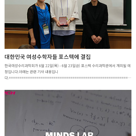
대한민국 여성수학자들 포스텍에 결집
한국여성수리과학회가 6월 22일(목) - 6월 23일금) 포스텍 수리과학관에서 개최될 예
정입니다.아래는 관련 기사 내용입니
다.=========================================================
====================================== 21일 포스텍에 따르면 ‘한국여
성수리과학회(KWMS)가 22일부터 23일까지 한국고등과학원 후원을 받아 ‘제 13회
한국여성수리과학회 국제 학술대회’를 포스텍에서 개최한다.분야를 리드하는 3명의
여성수학자들의 기조강연과 윤송이 엔씨소프트문화재단 이사장의 ‘공부와 일 그리고
리더십’이란 주제강연 그리고 인공지능 최고 전문가 최승진 포스텍 교수의 ‘4차산업혁
명시대를 위한 인공지능 딥러닝’에 대한 강연이 예정돼 있다. 6개 수학 분과에서 50여
편의 논문이 발표될 예정에 있어 학술교류를 바탕으로 국내외 활발한 네트워킹의 장이
될 전망이다.이번 국제학술회의에서는 포스텍 배명진 교수와 숭실대 심은하 교수에게
제 1회 KWMS-엔씨소프트문화재단 젊은여성수학자상이 수여된다. 한국여성수리과학