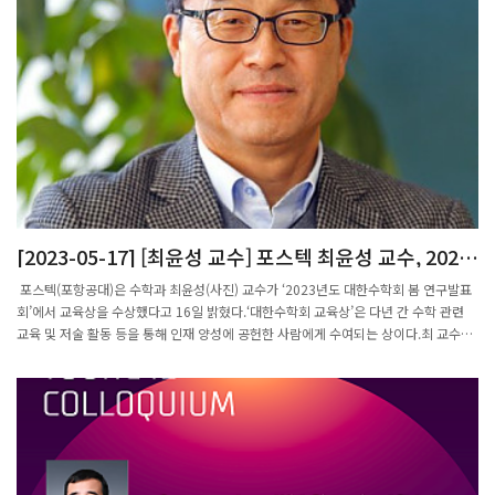
[2023-05-17] [최윤성 교수] 포스텍 최윤성 교수, 2023
대한수학회 교육상 수상
포스텍(포항공대)은 수학과 최윤성(사진) 교수가 ‘2023년도 대한수학회 봄 연구발표
회’에서 교육상을 수상했다고 16일 밝혔다.‘대한수학회 교육상’은 다년 간 수학 관련
교육 및 저술 활동 등을 통해 인재 양성에 공헌한 사람에게 수여되는 상이다.최 교수는
서울대학교에서 수학전공 학사 학위, 미국 로체스터대학에서 함수해석학 전공으로 석
사와 박사 학위를 취득하고, 1988년부터 35년 간 포스텍에서 학생들을 지도하고 있
다.함수해석학 분야의 무한차원 함수이론에서 새로운 연구 분야를 개척해 세계적인 수
준의 연구성과를 달성했다는 평가를 받는다.최 교수는 2009년부터 태광그룹 일주학술
문화재단의 후원으로 매년 일주수학학교도 개최하고 있다. 일주수학학교는 대학원생
을 포함해 국내외 연구원과 교수들이 격의 없이 토론할 수 있는 개방학교다.출처: 포스
텍 최윤성 교수, 2023 대한수학회 교육상 수상 | 세계일보 (segye.com)