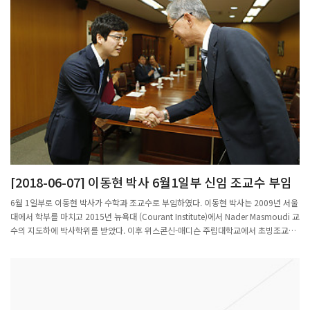
[2018-06-07] 이동현 박사 6월1일부 신임 조교수 부임
6월 1일부로 이동현 박사가 수학과 조교수로 부임하였다. 이동현 박사는 2009년 서울
대에서 학부를 마치고 2015년 뉴욕대 (Courant Institute)에서 Nader Masmoudi 교
수의 지도하에 박사학위를 받았다. 이후 위스콘신-매디슨 주립대학교에서 초빙조교수
(Posdoctoral) 로 3년간 재직하였다. 유체방정식(Navier-Stokes, Euler)과 기체방정
식(Boltzmann)을 연구하였고 특히 유체나 기체방정식에서 도출되는 다양한
boundary 문제에 대한 중요한 결과를 발표하였다. 특히 일반적인 smooth convex
domain에서의 기체의 평형상태 수렴에 관한 오래된 문제를 해결한 업적을 인정받고
있다. (좌측부터 총장님, 화학과 서종철 교수, 수학과 이동현 교수)