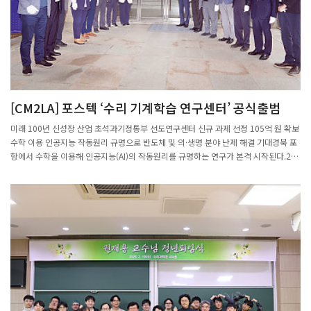
는 밑도드리의 창작 원리를 파악한 것 외에도 위상수학, 기하학, 대수학을 기반으로 의
학, 천체물리, 음악 분야 등을 이해하려는 시도를 이어가고 있다. 가령 동맥경화가 발생
하면 혈류가 막힌 혈관 부위를 중심으로 와류같이 도는 구조가 생기는데, 그 혈류의 주
기를 수학적으로 분석해 예방 또는 진단하는 방식이다.또 편미분 방정식의 기계학습적
연구를 진행해 기계학습의 인공신경망 이론과 편미분 방정식의 해법 이론 연구 등을 진
행하고 있다.연구실은 밑도드리의 창작 원리를 파악한 것 외에도 위상수학, 기하학, 대
수학을 기반으로 의학, 천체물리, 음악 분야 등을 이해하려는 시도를 이어가고 있
[CM2LA] 포스텍 ‘수리 기계학습 연구센터’ 공식출범
다. “데이터과학 연구는 사회를 이롭게 해야 한다고 생각한다”는 정 교수는 AI 수학 아
카데미와 같은 지역 교육 프로그램을 개설하고, 제3세계 국가 데이터를 분석해 해당국
미래 100년 신성장 산업 초석과기정통부 선도연구센터 신규 과제 선정 105억 원 확보
의 문제를 해결해주는 사회적 봉사에도 많은 시간을 할애하고 있다.정 교수는 “앞으로
수학 이용 인공지능 작동원리 규명으로 반도체 및 의·생명 분야 난제 해결 기대경북 포
도 데이터과학과 AI의 근본적인 수학적 연구를 진행하면서, 이것이 또한 다양한 분야에
항에서 수학을 이용해 인공지능(AI)의 작동원리를 규명하는 연구가 본격 시작된다.22
응용될 수 있도록 하겠다”고 말했다.※대학 연구실은 인류의 미래에 어떤 일들이 펼쳐
일 포항시에 따르면 시와 포스텍은 전날 LG 연구동 대강당에서 ‘선도연구센터(SRC)
질지 엿볼 수 있는 창문입니다. 인류 지식의 지평을 넓히는 연구부터 실제 인간의 삶을
수리 기계학습연구센터’ 개소식을 개최했다. 포항시와 포스텍은 21일 LG 연구동 대강
편하게 하는 기술 개발까지 다양한 모험과 도전이 펼쳐지고 있습니다. 오늘도 연구실
당에서 ‘선도연구센터(SRC) 수리 기계학습연구센터’ 개소식을 개최한 가운데 참석자
마다 교수와 연구원, 학생들이 머리를 맞대고 열정을 펼치고 있습니다. 연구자 한 명
들이 기념 촬영을 하고 있다.이날 김성근 포스텍 총장, 안태규 기초연구본부 자연과학
한 명은 모두 하나하나의 학문입니다. 동아사이언스는 210개에 이르는 연구실을 보유
단장, 김정표 포항시 디지털융합산업과장, 문미옥 과학기술정책연구원장, 김현민 국가
한 포스텍과 함께 누구나 쉽게 연구를 이해할 수 있도록 2분 분량의 연구실 다큐멘터
수리과학연구소장, 박종일 대한수학회장 등 산·학·연·관 관계자 100여 명이 참석했
리, 랩큐멘터리를 매주 수요일 소개합니다.동아사이언스 조승한 기
다.김성근 포스텍 총장의 환영사를 시작으로 수리 기계학습연구센터 소개와 현판식이
자 shinjsh@donga.com
이어졌다.또한 22일에는 컨퍼런스를 열고 ‘수리 기계학습 및 인공지능 국제학술대
회’를 통해 연구 협력을 위한 현안을 논의했다.포스텍 수리 기계학습연구센터는 지난 6
월 과기정통부 선도연구센터 지원사업에 선정됨에 따라 오는 2030년까지 7년간 105
억 원의 연구비를 지원받아 인공지능 작동원리 규명과 고급 인재 육성 등을 수행할 계