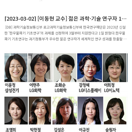
[2023-03-02] [이동현 교수] 젊은 과학·기술 연구자 15
명, 10년간 장기지원 받는다
[DB] 과학기술정보통신부 로고과학기술정보통신부와 한국연구재단은 2023년 신설
한 '한우물파기 기초연구'의 과제를 선정하여 3월부터 지원한다고 1일 밝혔다.한우물
파기 기초연구는 과기정통부가 우수한 젊은 연구자가 세계적인 연구 성과를 창출할 수
있도록 장기간 한 분야에서 도전적인 연구를 꾸준히 할 수 있게 지원하는 사업이다.박
사학위 취득 후 15년 이내의 연구원을 대상으로 도전적이고 혁신적인 기초연구 과제
15개를 선정해 연 2억원 내외의 연구비를 총 10년간 지원한다.이번에 선정된 연구자
는 △이동현 포항공과대학교 조교수 △서정필 대구경북과학기술원 부교수 △이정현
충남대학교 부교수 △정충원 서울대학교 조교수 △류홍열 경북대학교 조교수 △이보
경 동아대학교 조교수 △이민호 한림대학교 조교수 △김유형 서울대학교병원 연구전
담교수 △이윤희 서울대학교 부교수 △박상욱 서울대학교 조교수 △표석훈 울산과학
기술원 부교수 △김영기 포항공과대학교 조교수 △강동원 중앙대학교 부교수 △차옥
균 성신여자대학교 조교수 △차효정 경북대학교 조교수 등이다.한우물파기 사업 대상
자 선정은 는 지난해 11월 공고 후 신청한 207명의 연구자를 대상으로 토론평가, 발표
평가를 거쳤다.선정작업에 참여한 전담평가단은 단순히 연구과제 선정에 그치지 않고
연구수행 과정에서의 연구내용 및 방향에 대한 컨설팅, 네트워크 구축을 위한 정기워크
숍까지 맡아 지속적인 지원을 한다.한우물파기 외에도, 과기정통부는 2023년 상반기
개인기초연구사업으로 세종과학펠로우십, 생애첫연구, 우수신진연구, 중견연구 등
1634개 과제를 선정해 2181억원을 지원한다.이창윤 과기정통부 연구개발정책실장은