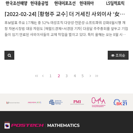
"성공 가능성이 높지 않아도 젊은 연구자들이 창의·도전적 연구를 장기간 수행할 수
있도록 한우물파기 연구를 신설했다"며 "젊은 연구자들이 기존 연구의 패러다임 혁신
[2022-02-24] [황형주 교수] 더 거세진 사외이사 ‘女風
을 일으킬 수 있는 핵심연구를 조기에 장기적으로 수행하여 세계적인 연구성과를 창출
당당’ [비즈360]
할 수 있도록 지원하겠다. 앞으로 한우물파기의 신규과제 수도 차츰 늘려나갈 것"이라
후보발표 주요 17개社 중 52% 여성조직 다양성·전문성·소프트파워 강화8월시행 개
고 밝혔다.출처:젊은 과학·기술 연구자 15명, 10년간 장기지원 받는다 (news1.kr)
정 자본시장법 대응 차원도 [헤럴드경제=서경원 기자] 다음달 주주총회를 앞두고 기업
들이 임기 만료된 사외이사들의 교체 작업을 벌이고 있다. 특히 올해는 오는 8월 시행
되는 개정 자본시장법에 대비, 신규 추천 이사 중 절반이 여성으로 꾸려지고 있다. 기업
들은 이를 통해 경영의 다양성과 투명성을 제고하고 여성 이사들의 전문성과 소프트파
워를 활용, ESG(환경·사회·지배구조) 대응력을 강화하겠다는 전략이다.최근 국내 기
조회순
업들은 정기 주주총회 소집 결의를 공시하면서 신규 선임 사외이사 후보자를 잇따라 발
표하고 있다. 삼성전자, LG화학, 포스코, SK이노베이션, KT 등 17개사에 따르면 이달
이들 회사가 공개한 신임(재선임 제외) 사외이사 내정자는 총 25명으로 이 중 13명
1
2
3
4
5
(52%)이 여성이다.삼성전자는 다음달 16일 열리는 주총에서 한화진 국가과학기술인
력개발원 석좌교수와 김준성 전 싱가포르투자청(GIC) 국장을 새 사외이사로 선임할 예
정이다. 삼성전자는 한 교수의 추천 사유에 대해 “1993년 한국환경연구원의 창립멤버
로 2009~2010년 대통령실 환경비서관을 역임한 기후·환경 분야의 최고 전문가”라
며 “ESG(환경·사회·지배구조) 전문성을 가지고 크게 활약할 것으로 기대된다”고 밝
혔다. 삼성전기도 같은날 주총에서 이윤정 김앤장법률사무소 변호사를 신임 사외이사
로 세울 예정이다. 이 변호사 역시 현재 한국환경법학회 부회장과 환경부 고문 변호사
를 맡고 있는 환경 분야에 소양이 깊다. LG화학은 지난 22일 이현주 KAIST 교수(생명
화학공학과)와 조화순 연세대 교수(정치외교학과)를 신임 사외이사 후보자로 이름을
올렸다. LG화학은 이 후보자에 대해 “국제적으로 주목 받고 있는 젊은 학자”라며 “화