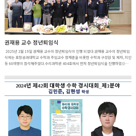
획이다.대규모 물리 정보 기반 인공지능 모델 연구, 기하학 기반 기계학습 연구, 기계학
습에 사용되는 기하학 최적화 문제에 관한 이론적 성질 연구 등을 통해 해석학적·기하
학적 기계학습이라는 새로운 연구 분야를 창출하고, 인공지능 응용에서의 이론적 한계
극복에 기여할 것으로 기대된다.연구를 이끌 황현주 센터장은 철강 제조공정에 수학을
활용한 온도 예측 인공지능 솔루션을 개발해 과기정통부와 대한수학회로부터 지난해
‘올해의 최석정상’을 받으며 실력을 인정받은 바 있다.김정표 시 디지털융합산업과장은
권재용 교수 정년퇴임식
“시는 지난 7월 디지털융합산업과를 신설하며 인공지능과 양자컴퓨터 등 미래 핵심 신
산업 육성을 위해 모든 행정력을 집중하고 있다”며 “알파고, 챗GPT 등 빠르게 진화하
2025년 2월 19일 권재용 교수의 정년퇴임식이 진행 되었다.권재용 교수의 정년퇴임
고 있는 AI를 전략산업으로 육성해 다양한 사업 분야에 확대 적용하기 위해서는 근간이
식에는 포항공과대학교 수학과 주임교수 정재훈을 비롯한 수학과 구성원 및 제자, 지인
되는 수학을 잘 이해하고 연구해야 한다”고 말했다.한편 선도연구센터 사업은 1990년
등 60여명이 참석해주었다.수리과학관 404호에서 먼저 정년퇴임식을 진행하였으며
부터 30여 년간 꾸준히 과기정통부에서 추진해 온 대표적인 기초연구 지원사업으로,
감사패 전달 및 퇴임강연을 짧게 진행하였다.그 후 포스코 국제관으로 이동하여 다함께
현재는 150개의 선도연구센터가 운영 중이다.출
만찬을 즐겼다.
처: https://v.daum.net/v/20230922192922786