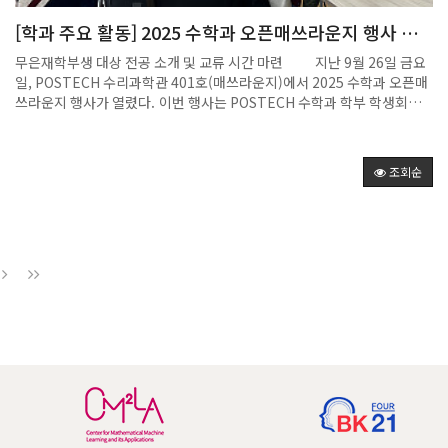
[학과 주요 활동] 2025 수학과 오픈매쓰라운지 행사 개
최
무은재학부생 대상 전공 소개 및 교류 시간 마련 지난 9월 26일 금요
일, POSTECH 수리과학관 401호(매쓰라운지)에서 2025 수학과 오픈매
쓰라운지 행사가 열렸다. 이번 행사는 POSTECH 수학과 학부 학생회가
주관하였으며, 무은재학부생 13명을 포함한 총 17명의 학생이 참여한 가
운데 성황리에 진행되었다. 행사는 수학과 학부생과 무은재학부생 간의
전공 소개 및 교류를 목적으로 기획되었으며, 학생회 소개를 시작으로 수
조회순
학과 휴게공간인 매쓰라운지를 직접 체험하는 시간을 가졌다. 이어 수학
과 학부생들이 전공 및 연구 경험을 직접 공유하는 발표가 이어졌다. 김현
성 학생은 접공간의 대수학적 정의에 대해 설명하며 수학의 추상적 개념이
어떻게 구조화되는지를 소개하였고, 정윤제 학생은 산업경영공학과에서
의 연구 참여 경험을 바탕으로 융합 연구의 사례를 전했다. 이태용 학생은
일반위상수학에서 배울 수 있는 내용을 주제로 수학의 이론적 깊이를 소개
하였고, 박태준 학생은 이산수학의 Matching Problem을 중심으로 흥
미로운 문제 해결 과정을 공유하였다. 발표가 끝난 후에는 참석자들이 함
께 피자를 나누며 자유롭게 질의응답을 주고받는 시간을 가졌다. 수학과
전공과목, 학과 생활, 진로 등에 대해 활발한 소통이 이루어지며 무은재학
부생들의 전공 선택에 실질적인 도움이 되는 자리가 되었다. POSTECH
수학과는 앞으로도 다양한 방식으로 학부생들과의 소통을 이어가며, 수학
전공에 대한 이해와 흥미를 높이기 위한 활동을 지속할 예정이
다.2025.09.26.