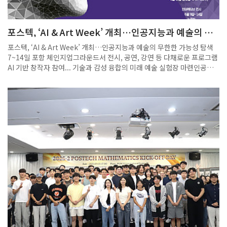
소프트웨어 ‘보리’를 출품했다.특히 Eye-Terra 팀은 본선에 진출하며 기
술력과 사회적 가치를 고루 갖춘 아이디어로 높은 평가를 받았다.비록 최
종 수상에는 이름을 올리지 못했지만, 의료 접근성 향상과 시각장애인 지
포스텍, ‘AI & Art Week’ 개최…인공지능과 예술의 무
원 등 실질적인 사회 문제 해결에 초점을 맞춘 두 팀의 프로젝트는 심사위
한한 가능성 탐색
원들과 참가자들로부터 호평을 이끌어냈다.이번 대회를 통해 포스텍 학생
포스텍, ‘AI & Art Week’ 개최…인공지능과 예술의 무한한 가능성 탐색
들은 단순한 기술 개발을 넘어, AI를 통한 사회적 가치 창출이라는 시대적
7~14일 포항 체인지업그라운드서 전시, 공연, 강연 등 다채로운 프로그램
과제에 대한 해법을 제시했다.창의적 교육과 체계적인 창업 지원 시스템
AI 기반 창작자 참여... 기술과 감성 융합의 미래 예술 실험장 마련인공지
을 기반으로 한 포스텍의 혁신 역량이 글로벌 무대에서도 경쟁력을 갖추고
능이 그림을 그리고, 음악을 작곡하며, 심지어 영화를 연출 한다면?그것은
있음을 다시 한번 입증한 셈이다. 출처 : 경북일보
인간의 창조성을 위협하는가, 아니면 확장하는가?이 도발적인 질문에 답
(https://www.kyongbuk.co.kr)아시아리더십콘퍼런스(ALC)는 세계
을 찾기 위한 미래 예술의 실험장이 포스텍(포항공과대학교)에 마련됐다.
각국의 정치, 경제, 과학, 문화 분야의 리더들이 한자리에 모여 글로벌 이
포스텍은 7일부터 14일까지 포항 체인지업그라운드에서 ‘2025 Pohang
슈를 논의하는 대한민국 최대 규모의 국제 포럼입니다. 이러한 국제적 위
AI & Art Week’를 개최한다.‘AI x ART = ∞(무한대)’를 주제로 한 이번
상을 바탕으로, ALC는 2025년 처음으로 Global Student Startup
행사는 청소년 인공지능예술 주간이라는 부제를 달고, 기술과 예술의 창
Competition(GSSC)을 개최하여, 미래 세대인 대학생 창업가들을 위한
의적 융합이 빚어내는 무한한 가능성을 시민과 함께 탐색한다.행사 기간
글로벌 무대를 열었습니다. GSSC는 ‘사람 중심의 인공지능(Human-
동안 관람객은 AI가 만들어낸 예술 작품을 감상하고, AI 기반 창작자들과
Centered AI)’을 주제로, 전 세계에서 선발된 60명의 대학생들이 서울에
예술가들의 강연과 퍼포먼스를 통해 기술과 감성이 융합되는 현장을 직접
모여 혁신적인 아이디어를 발표하고, 글로벌 리더들과 교류하며 창업 역
경험할 수 있다. 또한 악기 체험, AI 음악회, 미디어 퍼포먼스 등 다채로운
량을 키우는 국제 창업 경진대회입니다. 참가자들은 약 3개월간의 멘토링
프로그램이 마련돼 인공지능과 예술의 경계를 몸소 체감할 수 있는 장이
과정을 거쳐 사업계획서 작성, 프로토타입 개발, 발표 역량을 강화한 뒤,
펼쳐진다.전시는 상시 운영되며, 주요 프로그램으로는 △7일 강연 및 영
서울에서 열리는 부트캠프와 예선 라운드를 통해 결선에 진출하게 되며,
화 상영 △13일 강연·AI 음악회·악기 체험 △14일 강연과 미디어 퍼포먼
참가자 전원은 전 세계 청년 리더들과의 네트워킹과 문화 교류를 통해 글
스가 있다. 강연은 사전 등록이 필요하며, 전시는 별도의 등록 없이 누구나
로벌 인사이트를 넓힐 수 있는 기회를 얻게 됩니다. GSSC는 단순한 창업
자유롭게 관람할 수 있다.이번 행사에는 우정아 포스텍 교수를 비롯해 미
대회를 넘어, 인류의 미래를 이끌 글로벌 리더십을 실제로 체험하고 성장