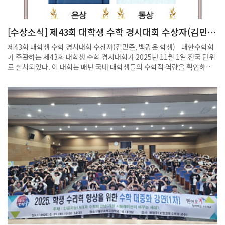
[수상소식] 제43회 대학생 수학 경시대회 수상자(김민
준, 백광운 학생)
제43회 대학생 수학 경시대회 수상자(김민준, 백광운 학생) 대한수학회
가 주관하는 제43회 대학생 수학 경시대회가 2025년 11월 1일 전국 단위
로 실시되었다. 이 대회는 매년 국내 대학생들의 수학적 역량을 확인하고
우수한 인재를 발굴하기 위해 운영되고 있으며, 제1분야와 제2분야로 구
분하여 평가가 이루어진다. 올해 대회 결과는 12월 3일 공식 발표되었으
며, 각 분야에서 우수한 성적을 거둔 수상자가 선정되었다. 이번 대회에서
는 분야별로 대상, 금상, 은상, 동상이 수여되었다. 대상·금상·은상 수상
자에게는 상장과 함께 각각 100만 원, 20만 원, 10만 원의 상금이 지급되
며, 동상 수상자에게는 상장과 5만 원 상당의 모바일 상품권이 제공된다.
시상식은 12월 22일(월) 오후 2시, 한국과학기술회관에서 개최될 예정이
다. 모든 수상자에게 제공되는 상금 및 부상은 시상식 이후 개별적으로 전
달될 예정이다. 우리 학과에서도 의미 있는 성과가 이어졌다. 제1분야에
서 김민준(수학 2023학번, 지도교수 전보광) 학생이 은상을, 백광운(수학
2024학번, 지도교수 전보광) 학생이 동상을 수상했다. 학과에서는 매년
재학생들의 도전을 장려하기 위해 전형료, 교통비, 식비, 일비 등 참가비
전반을 지원하고 있으며, 이를 통해 더 많은 학생들이 전국 규모의 학술 경
시대회에 참여할 수 있도록 돕고 있다. 이번 수상은 학생 개인의 노력뿐 아
니라 학과의 지속적인 지원 정책이 결실을 맺은 사례이기도하다. 이번 제