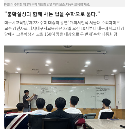
43회 대학생 수학 경시대회에서 좋은 성과를 거둔 학생들에게 축하를 전
하며, 앞으로도 많은 학생들이 수학적 역량을 넓히고 성장할 수 있기를 기
"불확실성과 함께 사는 법을 수학으로 묻다."
대한다.
대구시교육청,'제2차 수학 대중화 강연' 개최서인석 서울대 수리과학부
교수 강연자로 나서대구시교육청은 23일 오전 10시부터 대구과학고 대강
당에서 고등학생과 교원 150여 명을 대상으로 두 번째'수학 대중화 강
연'을 개최한다고 22일 밝혔다.이번 강연은 지난 5월 황형주 포항공대 교
수의 '인공지능과 수학의 만남'에 이어 서인석 서울대 수리과학부 교수가
'인류는 어떻게 불확실성과 함께 살아가고 있는가?'라는 주제로 진행한다.
서 교수는 복잡계에서의 메타안정성(metastability)을 규명하는 연구로
대한수학회 논문상(2025)을 수상했으며, 확률과 무작위성을 주제로 한
공개 강연을 통해 "불확실한 세계를 읽는 수학"을 대중과 꾸준히 소통해
온 수학자다.이날 강연을 통해 서 교수는 확률론과 확률과정 연구를 바탕
으로 인류가 불확실성 속에서 질서를 찾아온 과정을 소개한다. 또, 불확실
성을 이해하고 이에 대응하는 수학적 사고의 힘을 강조할 예정이다.한편,
오는 30일에는 홍영준 서울대 수리과학부 교수가 '수치해석학, 근사와 과
학계산의 예술'을 주제로, 10월 25일에는 박형주 아주대 석좌교수가 '근·
현대 한국 수학의 파노라마'를 주제로 각각 수학 대중화 강연을 이어간다.