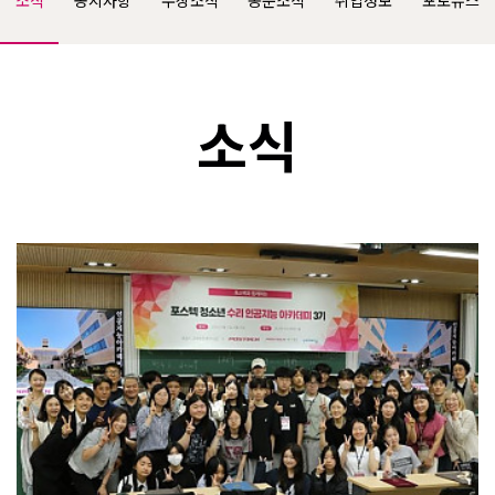
소식
공지사항
수상소식
동문소식
취업정보
포토뉴스
소식