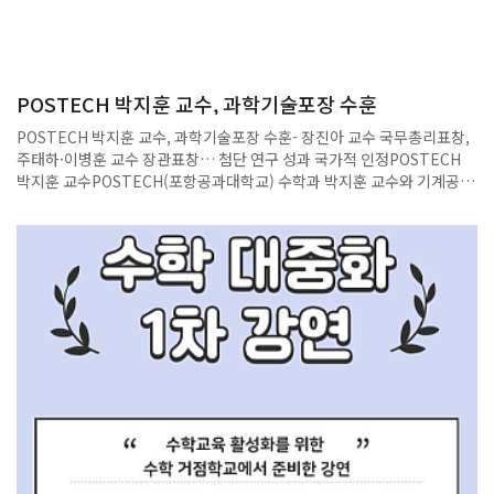
POSTECH 박지훈 교수, 과학기술포장 수훈
POSTECH 박지훈 교수, 과학기술포장 수훈- 장진아 교수 국무총리표창,
주태하·이병훈 교수 장관표창… 첨단 연구 성과 국가적 인정POSTECH
박지훈 교수POSTECH(포항공과대학교) 수학과 박지훈 교수와 기계공학
과·IT융합공학과·생명과학과·융합대학원 장진아 교수가 21일 개최된
‘2025년 과학·정보통신의 날’ 기념식에서 ‘과학기술포장’과 ‘국무총리표
창’을 받았다. 박지훈 교수는 대수기하학 분야의 연구와 교육에 헌신하며
한국 대수기하학의 학문적 지평을 넓히고 국제적 위상을 높이는 데 기여한
공로로 ‘과학기술진흥 유공’ 부문에서 과학기술포장을 수훈했다. 특히, 박
교수는 사사키-아인슈타인 계량을 가지는 5차원 단순연결 유리구 분류, 3
차원 파노 초곡면의 비유리성 추측, 3차 대수곡면과 가군 작용의 상관관계
추측, 등 수학계의 오래된 난제들을 해결했다.또한, 장진아 교수는 ‘국가연
구개발 성과평가 유공’ 부문에서 3D 바이오프린팅 분야에서 혁신적인 연
구 성과를 인정받아 국무총리표창을 받았다. 장 교수는 실험실에서 조직
과 세포의 미세 환경을 정교하게 재현해 프린팅된 장기의 기능을 극대화하
는 데 주력하고 있으며, 현재까지 심장, 연골, 간 등 19종 이상의 조직·장
기 특이적 바이오잉크를 개발해 해당 분야에서 독보적인 기술력을 확보하
고 있다.이외에도 화학과 주태하 교수와 전자전기공학과·반도체공학과