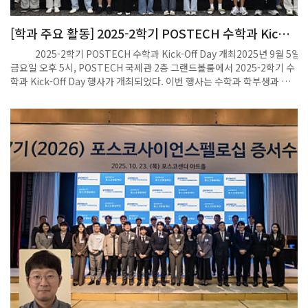
술가 노상호, 소설가 정보라, 작곡가 김명옥, 예술감독 이병희, 가야금 연
시킬 수 있는 뜻깊은 행사입니다.- 포스텍 수학과 최선우 학생 공식 홈페이
주자 송영숙 등 각 분야에서 활동 중인 예술가들이 참여한다. 특히 AI 기술
지: https://globalstudentstartup.org/
[학과 주요 활동] 2025-2학기 POSTECH 수학과 Kick-
을 창작 도구로 사용하는 예술가들이 자신만의 작업 세계와 철학을 공유하
Off Day 개최
며, 인공지능 예술의 현재와 미래를 가늠해보는 자리가 될 전망이다.행사
2025-2학기 POSTECH 수학과 Kick-Off Day 개최2025년 9월 5일
는 포스텍 수리데이터과학연구소(MINDS) 주관, 포스텍 인문사회학부와
금요일 오후 5시, POSTECH 국제관 2층 그랜드볼룸에서 2025-2학기 수
포항문화재단 <예술기술융합 실험실> 공동 기획으로, 포항시 교육특구
학과 Kick-Off Day 행사가 개최되었다. 이번 행사는 수학과 학부생과 대
사업의 지원을 받아 운영된다.자세한 일정은 행사 홈페이지에서 확인할
학원생, 교수진, 행정 및 센터 직원, 그리고 2025-2학기 신입생을 포함한
수 있으며, 문의는 054-279-2734 또는 minds-1@postech.ac.kr로
약 90여 명이 참석한 가운데 진행되었다. 행사의 진행은 수학과 주임교수
하면 된다.출처 : 경북일보(https://www.kyongbuk.co.kr)
인 정재훈 교수가 맡았다. 정 교수의 개회 인사로 시작된 본 행사는 수학과
교수 및 직원 소개, 2025-2학기 신입생 소개로 이어졌다. 특히 신입 학부
생과 대학원생을 한 명씩 소개하며, 학생 개개인의 이름이 새겨진 전통 도
장을 선물로 전달하는 뜻깊은 시간이 마련되었다. 도장을 받은 신입생들
은 간단한 각오를 한마디씩 전하며 새로운 출발에 대한 기대와 포부를 공
유했다.이후에는 2025년 상반기 수학과의 주요 성과 및 주요 행사를 되돌
아보는 발표가 이어졌고, PMI, MINDS, CRT, CM2LA 등 학과 내 연구소
및 연구센터에 대한 간단한 소개가 진행되었다. 우수 교육조교상과
Graduate Research Fellowship 수상자들을 축하하는 시상식 후에는,
수학과 및 IBS 구성원이 함께한 기념 촬영과 경품 추첨으로 현장의 분위기
를 더욱 따뜻하게 만들었다.행사의 마지막에는 특별한 이벤트도 마련되었
다. 수학과 학부생 회장이 최근 유행하는 인공지능 기술인 ChatGPT를 활
용해, 교수님의 사진을 지브리 영화의 그림체로 재구성한 이미지를 선보
였다. 이를 바탕으로 ‘어떤 교수님인지 맞혀보는 퀴즈’가 진행되었고, 참석