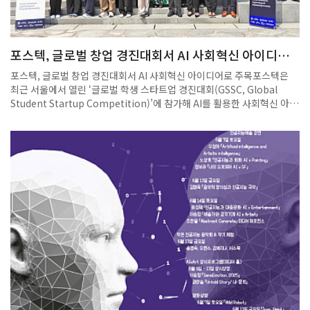
포스텍, 글로벌 창업 경진대회서 AI 사회혁신 아이디어
로 주목
포스텍, 글로벌 창업 경진대회서 AI 사회혁신 아이디어로 주목포스텍은
최근 서울에서 열린 ‘글로벌 학생 스타트업 경진대회(GSSC, Global
Student Startup Competition)’에 참가해 AI를 활용한 사회혁신 아이
디어를 선보이며 주목을 받았다. 포스텍(포항공과대학교) 학생들이 세계
유수 대학들과 어깨를 나란히 하며 글로벌 창업 무대에서 창의성과 혁신
역량을 빛냈다.포스텍은 최근 서울에서 열린 ‘글로벌 학생 스타트업 경진
대회(GSSC, Global Student Startup Competition)’에 참가해 AI를
활용한 사회혁신 아이디어를 선보이며 주목을 받았다.GSSC는 올해 처음
개최된 국제 창업 경진대회로, 아시안 리더십 컨퍼런스(ALC)의 일환으로
지난 5월 18일부터 22일까지 진행됐다.‘인간 중심 AI: AI를 활용한 인류
사회 개선(Human-Centered AI: Improving Human Society Using
AI)’을 주제로 열린 이번 대회에는 서울대, 이화여대 등 국내 주요 대학은
물론, 하버드대, 코넬대, UC버클리, USC, 알토대 등 세계적인 명문대 학
생들이 참가했다.포스텍에서는 글로컬대학 사업의 지원을 받아 학부생 예
비 창업팀 두 팀이 참가했다.‘ThinkBrew’ 팀(대표 유혜인·IT융합공학
과)은 AI 기반 맞춤형 임상시험 매칭 솔루션 ‘Clink’를, ‘Eye-Terra’ 팀(대
표 조성현·IT융합공학과)은 시각장애인을 위한 AI 기반 시력 보조 안경 및