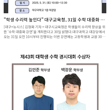
이병훈 교수가 ‘과학기술진흥 유공’ 부문에서 과학기술정보통신부 장관표
창을 각각 받았다. 주 교수는 시간영역 분광학 기법을 개발하고 관련 이론
을 정립했으며, 이를 초고속 화학반응 연구에 적용해 복잡한 반응 메커니
"학생 수리력 높인다" 대구교육청, 31일 수학 대중화 강
즘과 분자의 양자 동역학을 규명해 왔다. 특히 시간 분해 형광을 활용한 핵
연
파속 측정과 분자동역학 연구기법을 독자적으로 확립해, 국제 학계에서도
[대구=뉴시스] 김정화 기자 = 대구시교육청은 학생들의 수리력 향상을 위
그 독창성과 탁월성을 높이 평가받고 있다.또한, 이 교수는 미래소자연구
한 '수학 대중화 강연'을 개최한다고 30일 밝혔다.대구과학고 대강당에서
실, 국가반도체연구실 사업을 통해 초저전력 반도체 관련 핵심 기술 난제
오는 31일 오전 10시부터 진행되는 이번 강연에는 고등학생과 교원 300
를 해결하기위한 연구를 선도하고 있다. 특히 HfO₂(하프늄 산화물) 절연
여명이 참여한다.[대구=뉴시스] 대구시교육청은 학생들의 수리력 향상을
막을 반도체 소자에 세계 최초로 적용하고, 상용화 연구를 주도했으며, 상
위한 '수학 대중화 강연'을 개최한다. (사진 = 대구시교육청 제공)
복합소재를 이용한 삼진로직소자기술개발등 국내 반도체 및 나노 분야 연
2025.05.30. photo@newsis.com *재판매 및 DB 금지강연에서는 황
구 발전과 국가 핵심 산업 경쟁력 강화에 기여했다.이번 수상은
형주 포항공과대학교 수학과 교수가 '인공지능(AI)과 수학의 만남'을 주제
POSTECH이 대수기하학, 3D 바이오프린팅, 반도체, 기초과학 등 첨단
로 인공지능의 알고리즘이 수학적 원리로 이뤄진 연구 사례를 통해 알려주
분야에서 이룬 연구 성과가 국가적으로 인정받은 결과다. POSTECH 관
고 인공지능을 올바른 방향으로 발전시키고 활용하기 위해서는 수학이 근
계자는 “앞으로도 혁신적인 연구와 인재 양성을 통해 국가 과학기술 발전
간이 되어야 함을 강조할 예정이다.수학을 전공한 학생들이 선택할 수 있
과 미래 성장 동력 확보에 더욱 기여하겠다”라고 밝혔다. 출처 : 교수신문
는 직업에 대해 안내하는 진로 모색의 시간도 운영될 예정이다.황형주 교
(http://www.kyosu.net)
수는 단편적인 사례 중심의 기존 기계학습 연구의 패러다임에서 벗어나 수
학을 이용하여 인공지능(AI)의 작동 원리를 규명하고 반도체와 의·생명
분야 등 산업 현장의 난제를 해결하기 위한 수학적 기반의 인공지능 연구
자로 인정받고 있다.강은희 교육감은 "수학의 유용성을 깨닫고 깊이 있는
수학 공부를 통해 창의적 사고력과 문제 해결력을 키우길 바란다"고 말했
다.◎공감언론 뉴시스 jungk@newsis.com