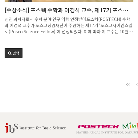
자들의 큰 웃음과 호응을 이끌어냈다.오후 6시부터는 만찬이 이어졌으며,
[수상소식] 포스텍 수학과 이경석 교수, 제17기 포스코
참석자들은 자유롭게 교류하며 구성원 간의 친밀감을 높이는 시간을 가졌
사이언스펠로 선정
다. 이번 Kick-Off Day 행사는 수학과 공동체가 함께 모여 새로운 학기를
신진 과학자로서 수학 분야 연구 역량 인정받아포스텍(POSTECH) 수학
힘차게 맞이하고, 앞으로의 도약을 다짐하는 소중한 자리였
과 이경석 교수가 포스코청암재단이 주관하는 제17기 ‘포스코사이언스펠
다.2025.09.05.
로(Posco Science Fellow)’에 선정되었다. 이에 따라 이 교수는 10월
23일 서울 포스코센터에서 열린 증서 수여식에서 펠로 인증서를 수여받았
다. ‘포스코사이언스펠로십’은 대한민국의 미래 과학기술 발전을 이끌어
갈 우수한 신진 과학자들을 발굴하고 연구를 지원하는 포스코청암재단의
검색
대표 프로그램이다. 2009년 처음 시작된 이후 현재까지 총 543명의 신진
연구자를 선발해 약 364억 원의 연구비를 지원했으며, 기초과학과 응용과
학 전반에 걸쳐 젊은 연구자들이 안정적으로 연구를 이어갈 수 있도록 든
든한 지원을 제공해 왔다. 올해 선발에는 전국 75개 대학에서 총 440명의
신진 교수가 지원서를 제출하며, 14대 1이 넘는 높은 경쟁률을 기록했다.
치열한 심사를 거쳐 30명의 연구자가 최종 펠로로 선정되었으며, 선발된
이들은 2년간 총 1억 원의 연구비를 지원받아 자유로운 연구 활동을 이어
가게 된다. 이경석 교수는 수학 분야에서의 탁월한 연구 성과와 향후 학문
발전에 기여할 가능성을 높이 평가받아 이번 펠로십의 수혜자로 이름을 올
렸다. 이날 증서 수여식에는 KAIST 이상엽 특훈교수와 서울대학교 황철
성 석좌교수가 참석하여 특별 강연을 진행했으며, 2025년 청암상 수상자
이자 포스코사이언스펠로 선배인 박문정 포스텍 교수가 영상 메시지를 통
해 후배 연구자들을 응원했다. 박 교수는 “포스코사이언스펠로로서 자부
심을 가지고 초심을 잃지 말고 뚝심있게 연구를 계속하여 새로운 학문 분