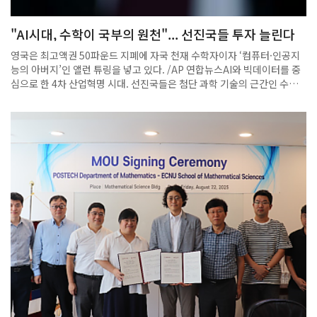
해 줄 것을 요청하기도 했다. 이는 단순한 기부를 넘어 실질적인 산학연계
를 도모하는 의미 있는 제안으로 평가된다. 수학과는 함일한 대표의 따뜻
"AI시대, 수학이 국부의 원천"... 선진국들 투자 늘린다
한 뜻을 소중히 새기며, 기부금이 수학과의 발전은 물론 미래 인재 양성에
실질적인 도움이 될 수 있도록 운영해나갈 예정이다.
영국은 최고액권 50파운드 지폐에 자국 천재 수학자이자 ‘컴퓨터·인공지
능의 아버지’인 앨런 튜링을 넣고 있다. /AP 연합뉴스AI와 빅데이터를 중
심으로 한 4차 산업혁명 시대. 선진국들은 첨단 과학 기술의 근간인 수학
경쟁력을 키우는 데 박차를 가하고 있다.일본 정부는 2019년 ‘수리(數理)
자본주의의 시대: 수학의 힘이 세상을 바꾼다’는 제목의 보고서를 냈다.
“4차 산업혁명 승자가 되기 위해 필요한 건 첫째도 수학, 둘째도 수학, 셋
째도 수학”이라며 “수학은 파괴적 혁신을 일으킬 보편적이고 강력한 도구
로, 국부(國富)의 원천이 될 것”이라는 것. 기초과학 강국인 일본은 대학
수학 교육을 더욱 쇄신하고 전공자 처우도 크게 개선하고 있다.산업혁명
과 자본주의의 발상지인 영국도 ‘수학의 시대’란 총리 보고서에서 “AI부터
첨단 의학, 스마트시티, 자율 주행 자동차, 항공우주 등 21세기 산업의 심
장은 수학”이라고 선언했다. 또 “수학의 투자액 대비 경제 가치 창출 효과
는 588배로, 물리학·공학·화학을 압도한다”고 했다. 최고액권인 50파운
드 지폐엔 자국의 천재 수학자 앨런 튜링을 넣었다.미국과 기술 패권을 다
투는 중국도 주요 국립대를 중심으로 수학 인재를 발굴해 집중적으로 키우
는 ‘기초 강화 계획’을 집행 중이다.송용진 인하대 수학과 명예교수는 “인
류는 미래에 기존 방법론으로 안 되는 것들에 도전해야 하는데, 수학으로
익힌 사고력과 문제 해결 능력이 큰 힘을 발휘한다”며 “수학을 이해하는
사람만이 새로운 패러다임에 적응할 것”이라고 했다.