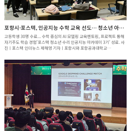
포항시·포스텍, 인공지능 수학 교육 선도… 청소년 아카
데미 3기 성료
고등학생 30명 수료... 수학 중심의 AI 모델링 교육멘토링, 프로젝트 통해
자기주도 학습 경험'포스텍 청소년 수리 인공지능 아카데미 3기' 성료. 사
진ㅣ포스텍 인더뉴스 제해영 기자ㅣ포항시와 포항공과대학교
(POSTECH) 수학과 정재훈 교수 연구실(POSTECH Minds), 그리고 교
육문화기획사 몬도디하나가 공동 주최한 ‘포스텍 청소년 수리 인공지능
아카데미 3기’가 지난 7일 수료식을 끝으로 성료했습니다.이번 프로그램
에는 포항시에 거주하는 고등학생 30명이 참여해 수료했으며, 지역 청소
년의 높은 몰입도와 열정을 확인할 수 있는 교육 과정으로 자리매김했습니
다.여타 청소년 대상 인공지능 교육과 달리, 이 아카데미는 수학을 기반으
로 AI 모델을 직접 설계하는 심화형 커리큘럼으로 구성돼 차별화된 교육
성과를 거뒀습니다.5월 17일부터 4주간 매주 토요일 POSTECH 수리과
학관에서 진행된 수업은 인공지능 개념과 원리, Python 코딩 실습, 머신
러닝 알고리즘(SVM, MLP, CNN) 등을 중심으로 이뤄졌습니다.수업 전반
에서 수학이 중심 도구로 작용했으며, 수학적 원리를 학습한 뒤 이를 실제
AI 모델링에 적용하는 방식으로 구성돼 높은 완성도를 보였습니다. 정재
훈 교수와 POSTECH 소속 강사진은 고등학생 눈높이에 맞춰 용어와 사례
를 구성해 대학 수준의 내용을 효과적으로 전달했습니다. 수업 후반에는