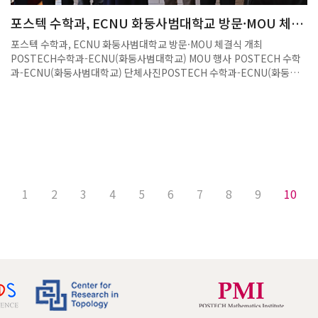
포스텍 수학과, ECNU 화둥사범대학교 방문·MOU 체결
식 개최
포스텍 수학과, ECNU 화둥사범대학교 방문·MOU 체결식 개최
POSTECH수학과-ECNU(화둥사범대학교) MOU 행사 POSTECH 수학
과-ECNU(화둥사범대학교) 단체사진POSTECH 수학과-ECNU(화둥사
범대학교) MOU체결 서명식POSTECH 대외부총장님-ECNU(화동사범
대학교) 논의 2025년 8월 22일(금) 포스텍 수리과학관에서 중국 상하
이 ECNU(East China Normal University) 교수진이 포스텍 수학과를
방문하였다. 이번 방문은 학술 협력 및 공동 인재 양성 등 양교 간 교류를
강화하기 위한 자리였다.ECNU 측에서는 Jia, Zhi 학부장, Luo, Li 부학
장, Yuan, Hairong 응용수학과장, Meng, Sheng 교수가 참석하였으며,
포스텍 수학과에서는 정재훈 주임교수, 전보광 교수, 손영환 교수가 맞이
하였다. 방문 일정 동안 양교는 MOU 체결식을 진행하고, 수학과 운영위
1
2
3
4
5
6
7
8
9
10
원회 간담회, 연구분야별 간담회 그리고 포스텍 대외부총장과의 공식 면
담 등 심도 있는 교류 활동을 이어갔다. 특히 대외부총장님과의 면담에서
는 향후 양교 간 국제 공동연구 및 인재 교류 방안에 대한 폭넓은 논의가 이
뤄졌으며, 이는 교류 협력의 실질적 확대로 이어질 것으로 기대된다. 이를
통해 포스텍과 ENCU는 향후 학문적 협력과 연구 교류를 더욱 활성화할
계획이다.