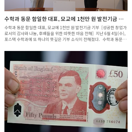
idxno=551546
수학과 동문 함일한 대표, 모교에 1천만 원 발전기금 기
부
수학과 동문 함일한 대표, 모교에 1천만 원 발전기금 기부 [성공한 창업가
로서의 감사와 나눔, 후배들을 위한 따뜻한 마음 전해] 지난 6월 4일(수),
포스텍 수학과에 또 하나의 뜻깊은 기부 소식이 전해졌다. 수학과 동문인
㈜에이치에너지 함일한 대표가 수학과에 발전기금 1천만 원을 쾌척한 것
이다. 이번 기부는 기술지주회사이자 액셀러레이터로 초기 스타트업 및
벤처 기업에 투자하고 있는 ㈜이앤인베스트먼트를 통해 이루어졌으며, 회
사 측은 포스텍 수학과 측에 해당 내용을 직접 전달하고 향후 협력 방안에
대한 기대를 함께 밝혔다. ㈜에이치에너지는 지난 2018년, 학교법인 포
항공과대학교와 ㈜이앤인베스트먼트가 공동 조성한 ‘테크이노베이션 투
자조합’을 통해 약 2억 원의 초기 투자를 유치한 바 있다. 이후 괄목할 만한
성장을 이루었으며, 그 성과 중 일부를 기반으로 이번 기부가 실현되었다.
기부를 결정한 함일한 대표는 “모교의 따뜻한 지원이 있었기에 지금의 성
장이 가능했다”며, “수학과가 더 큰 도약을 이루고, 후배들이 더 좋은 환경
에서 학문에 몰두할 수 있기를 바라는 마음에서 기부를 결정했다”고 전했
다. 특히 이날 오후, 수리과학관 301호에서 기부금 전달식이 진행되었으
며, 수학과 주임교수와 학과 구성원이 함께 자리해 감사의 뜻을 전했다.
한편, ㈜이앤인베스트먼트는 이번 기부를 계기로 수학과 구성원들을 대상
으로 자사의 주요 투자 사례 및 스타트업 생태계에 대한 소개의 장을 마련