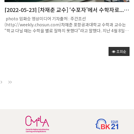
미희(KAIST), 임석아(서울대), 최선(이화여대) 교수 등 3명이 새로 선출
이 있다. 문제를 풀고 난 뒤의 기쁨은 얼마 가지 않는다. 답을 알고 나면 더
[2022-05-23] [차재춘 교수] ‘수포자’에서 수학자로...차
됐다.신임 정회원은 정책학부 1명, 이학부 15명, 공학부 9명, 농수산학부
어려운 문제를 찾게 된다. 몇 년간 답이 잡힐 듯 말 듯 한 문제가 있었는데
재춘 포항공대 교수가 찾는 것
3명, 의약학부 5명 등이다.학부별로 명단은 ▲정책학부 정성은(성균관
워크숍에 가보니 후배가 풀었더라. 그럴 때를 제외하고 포기란 없다.-‘챗
photo 임화승 영상미디어 기자출처 : 주간조선
대), ▲이학부 곽시종(KAIST), 김용백(加토론토대), 남좌민(서울대), 이
GPT’를 이용하면 수학자도 수월해지겠다.△요즘 틈만 나면 반려동물 다
(http://weekly.chosun.com)차재춘 포항공과대학교 수학과 교수는
장철(美잭슨연), 이준호(서울대), 이창준(IBS), 이효철(KAIST), 임명신
루듯 챗GPT와 대화한다. 파급력이 어마해서 교육 분야는 혁명적으로 바
“학교 다닐 때는 수학을 별로 잘하지 못했다”라고 말했다. 지난 4월 8일
(서울대), 임미희(KAIST), 정현식(서강대), 차재춘(POSTECH), 허원도
뀌겠지만 수학자의 일을 대신하진 못할 것이다. 수학은 문제를 푸는 일인
포항공대 수리과학관 내 ‘위상수학연구센터’에서 만난 그는 “나는 수학을
(KAIST), 허준이(美프린스턴대), 홍성철(서울대), 홍승우(KAIST), ▲공
동시에 새로운 문제를 만드는 일이다. 문제를 풀 때도 기존의 방법으로는
싫어했다. 아니 싫어했다기보다는 좋아하지 않았다”라고 했다. ‘위상수학
학부 강기석(서울대), 강현구(서울대), 문일경(서울대), 박철민(연세대),
불가능하다. 결국 수학은 새로운 길을 만드는 창조적인 일이다. 챗GPT에
연구센터’는 한국연구재단의 리더연구자 지원 사업. 리더연구자 지원 사
박호석(성균관대), 심형보(서울대), 예종철(KAIST), 이상영(연세대), 최
정보를 제공하면 바른 답으로 수렴하겠지만 창의성을 가질 수는 없다.-수
조회순
업은 개인 연구자를 대상으로 하는 지원 사업 중 최상위 지원 제도다.차 교
민하(성균관대), ▲농수산학부 양태진(서울대), 이인중(경북대), 하상도
학 이외 도저히 안 풀리는 문제가 있나.△자식이 아닐까.(웃음) 물론 자식
수는 “반면 과학기술에는 꼬마 때부터 관심이 많았다”라고 했다. 그는 어
(중앙대), ▲의약학부 구본권(서울대), 김광명(이화여대), 선웅(고려대),
은 풀어야 하는 수학 문제와 다르다. 다만 충분히 시간을 함께하지 못한 아
릴 때부터 컴퓨터를 좋아했는데 게임에는 관심이 없었고 프로그래밍을 좋
임석아(서울대), 최선(이화여대) 등이다.노정혜 한림원 회원심사위원장은
쉬움이 크다. 육아보다 일을 우선으로 살았다. 여성 교수가 거의 없던 시절
아했다. 베이식이라는 컴퓨터언어의 기능을 개량하고 확장하는 일도 했
“올해 정회원은 40대 글로벌 선도과학자 확대, 여성 과학자의 약진, 재외
이라 여자라서 어떻다는 말을 듣기 싫어 일에 더 몰두했던 것 같다. 그렇다
다. 중3 때부터는 각종 프로그래밍 대회에 나가 장관상, 국무총리상을 여
과학자 선출 등이 예년 대비 주목할 만한 변화로 여겨진다”며 “최근 우리
고 후회한다는 건 아니다. 다시 그 시절로 돌아간다 해도 나의 선택지는 일
러 번 받았다. 중학교 때 컴퓨터 잡지 ‘마이크로소프트웨어’에 기사를 연재
나라 젊은 과학자들이 세계적인 연구 성과를 다수 창출하고 있고, 우수한
이다.-최영주 교수에게 수학이란?△인간이 사고하는 영역 중 유일하게 변
하기도 했다. 이 잡지는 당시 프로그래머들이 최고로 치는 잡지였다. 공부
여성 과학자들이 늘어나고 있음을 회원심사에서 확인했다”고 밝혔다.이
하지 않는 것이다. 다만 변치 않는 걸 찾기 위해 엄청나게 변해야 한다는 것
는 썩 잘하지 못했다. 부모님이 ‘전교 1등 하면 컴퓨터를 사주겠다’고 했으
어 “한국인 최초 필즈상 수상자인 허준이 교수, 인간 유전체학연구의 새로
이 아이러니이다. 그래서 수학은 아름답고도 간절한 것이다. 항상 더 깊은
나 성적이 반 5등 안에도 못 들었다. 부모님은 전교 1등 가능성이 없어 보
운 장을 개척한 이장철 잭슨연구소 소장, 양자역학 연구로 주목받는 김용
진리에 목말라 있는 수학자의 삶은 두려움과 애달픔의 연속이다. 한동안
이자 ‘반 1등 하면 사주겠다’라고 목표치를 낮춰줬다. 수원에 있는 경기과
백 토론토대 교수 등 탁월한 재외과학자들도 선출됐다”며 “이분들께서 한
죽도시장 새벽 경매 구경을 자주 갔다. 긴장된 분위기의 경매장은 치열한
학고등학교에 진학했다. 경기과학고는 전교 1~2등이 들어가는 학교. 중학
국 기초과학 발전과 국제협력 확대에 기여할 것으로 기대한다”고 덧붙였
수 싸움의 현장이었다. 연구실에 앉아 풀리지 않는다고 낙담하는 것이 철
교 선생님들이 합격했다니 믿지 않았다. 고교 때도 수학 점수는 안 좋아 첫
다.출처: https://biz.chosun.com/science-
없는 넋두리로 느껴졌다.-가장 사랑하는 수식은.△‘L-함수’이다. 한 사람
시험에서는 반 학생 중 뒤에서 두 번째 성적을 받았다. 뒤에서 첫 번째이던
chosun/science/2023/11/29/4GTRMDOF5NASFAW2RPO7QRPK
이 하루 이틀 만에 만든 것이 아니라 여러 연구자들이 아이디어를 모아 만
학생이 일반고로 전학가면서는 반에서 꼴찌가 되었다. 당시 카이스트는