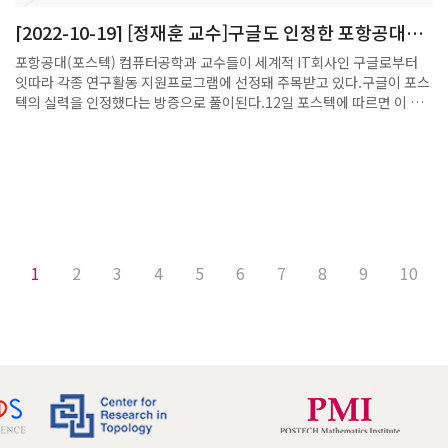
정치적 영향에 대해 심각한 경고를 한 바 있다.황 교수는 “우리가 AI를 활
[2022-10-19] [정재훈 교수]구글도 인정한 포항공대…
용하는 데 있어 동전의 양면처럼 장점이 굉장히 많지만 이와 동시에 어두
구글 지원프로그램 선정 잇따라
운 면도 분명히 나타나고 있기 때문에 그에 대한 심각성을 분명히 인지해
포항공대(포스텍) 컴퓨터공학과 교수들이 세계적 IT회사인 구글로부터
야 한다”며 “신뢰성과 지속 가능성, 윤리성이 갖춰져야 한다”고 말했다.그
잇따라 각종 연구활동 지원프로그램에 선정돼 주목받고 있다.구글이 포스
러면서 “AI가 수학적 토대 안에서 구축 돼야 한다”며 “건축을 할 때 뼈대
텍의 실력을 인정했다는 방증으로 풀이된다.12일 포스텍에 따르면 이 대
가 튼튼해야 하듯이 AI의 기반인 수리가 기본이 되어 있지 않으면 인공지
학 인공지능(AI)대학원 및 수학과 정재훈 교수는 지난달 26일 포스코국제
능을 잘 활용할 수 없다”고 강조했다.AI를 활용하는 데 있어 수학이 절대
관에서 같은 학과 전보광 교수, 미국 위스콘신대 정무경 교수 등과 ‘위상수
적으로 필요하다는 지론이다.황형주 교수를 만나 수학과 인공지능의 관련
학적 데이터 분석 및 기계학습 (Topological Data Analysis and
성, 수리인공지능이 앞으로 인류에 미칠 영향에 대해 들어봤다.# 수리기계
Machine Learning)’ 학회를 열었다.이번 학회는 정 교수가 구글의 후원
학습 연구센터장을 맡고 계십니다. 센터에 대한 소개 부탁드립니다.- 수리
을 받아 열 수 있었다. 이 자리에선 위상적데이터분석(TDA), TDA와 기계
기계학습 연구센터는 말 그대로 수학과 인공지능의 연결고리를 연구하는
학습 융합을 시도하는 연구내용을 발표해 학계의 주목 받았다.지난해 7월
곳입니다. AI 모델의 근본적인 작동 원리를 수학적으로 규명하고, 이를 기
엔 최승문 교수가 구글 연구비 지원 프로그램에 선정됐다. 그는 ‘소리-촉각
반으로 기계학습 분야의 핵심 난제를 해결하고 더 나은 기술을 개발하는
변환 알고리즘 개선’ 연구를 수행했다.지난 3월엔 박재식 교수가 컴퓨팅
것을 목표로 삼고 있습니다.단순히 데이터를 넣고 결과를 얻는 방식이 아
1
2
3
4
5
6
7
8
9
10
클라우드 활용권을 지원받았고, 지난 8월에는 성효진 교수가 ‘구글 2022
니라, 수학적으로 설계된 구조를 통해 AI의 안정성과 신뢰성을 높이고, 다
익스플로어 컴퓨터공학 리서치 워크숍 어워드(Google 2022
양한 산업에 적용할 수 있도록 가능성을 넓히는 데 초점을 맞추고 있습니
ExploreCSR Award)’에 뽑혔다.성 교수는 여학생을 대상으로 하는 컴퓨
다.특히, 센터는 학문적인 연구에 그치지 않고 산업 현장에서 실제 문제를
팅 분야 연구와 진로 탐색을 위한 행사를 열게 됐다.이남훈 교수는 5월부
해결하는 데에도 기여하고 있습니다. 참여교수님들께서 다양한 분야에서
터 구글의 코어 머신러닝(CoreML)팀에서 방문 연구원 프로그램을 통해
산학협력을 추진 중인데, AI 기술이 수학이라는 탄탄한 기반 위에서 더 나
연구 협업을 진행 중이다.조민수 교수는 구글 프랑스에 방문연구자로 머
은 방향으로 발전할 수 있도록 돕는 역할을 하고 있다고 보시면 됩니다.4
물면서 비디오 해석에 관한 협력 연구를 진행한다.구글과 2년간 네트워크
차 산업혁명이 화두가 되면서 다양한 분야에서 인공지능에 대한 연구가 활
품질을 연구한 박은혁 교수는 이달 중 그 결과물을 컴퓨터 비전 분야에 세
발하게 진행되고 있지만, 단편적인 사례 연구 혹은 단순한 성능 개선의 차
계 3대 학회에 속하는 ‘유럽 컴퓨터비전학술대회(ECCV, European