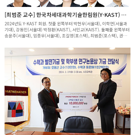
[최범준 교수] 한국차세대과학기술한림원(Y-KAST) 회
원 선출
2024년도 Y-KAST 회원. 첫줄 왼쪽부터 박현우(서울대), 이학연(서울과
기대), 강동민(서울대) 박정환(KAIST), 서민교(KAIST). 둘째줄 왼쪽부터
송윤주(서울대), 임종우(서울대), 조길영(포스텍), 최범준(포스텍), 권민
상(서울대). 셋째줄 왼쪽부터 권태혁(KAIST), 김대우(연세대), 김소연(서
울대), 김영진(KAIST), 김은주(한국과학기술연구원). 넷째줄 왼쪽부터
이승우(고려대), 이현욱(울산과학기술원), 이현주(KAIST), 최준일
(KAIST), 이효준(한국생명연구원), 다섯째줄 왼쪽부터 김기현(성균관
대), 박정환(서울대), 정기훈(서울대), 최성환(연세대). 한국과학기술한림
원 제공 한국과학기술한림원은 과학기술 분야에서 탁월한 연구성과를 발
표하며 두각을 나타내고 있는 젊은 과학자 24인을 2024년도 한국차세대
과학기술한림원(Y-KAST) 회원으로 선출했다고 11일 밝혔다.Y-KAST 회
원은 만 43세 이하 젊은 과학자들 중 학문적 성과가 뛰어난 연구자로 선발
된다. 박사학위 후 국내에서 독립적 연구자로서 이룬 성과를 중점적으로
평가해 한국 과학기술 발전에 기여할 가능성이 높은 연구자를 최종 선출한
다.올해 선출된 회원의 평균나이는 만 39.6세다. 기하학적 해석학 분야의
젊은 석학 최범준 포스텍 교수, 이차전지 소재 연구에서 독보적 성과를 도
출하고 있는 이현욱 울산과학기술원(UNIST) 교수 등 국제학계에서 주목
받는 과학자도 다수 포함됐다.여성과학자는 김소연 서울대 교수, 김은주
한국과학기술연구원(KIST) 책임연구원, 송윤주 서울대 교수, 이현주