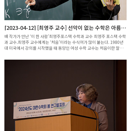
[2023-04-12] [최영주 교수] 선악이 없는 수학은 아름답
고 명료한 존재죠
배 작가가 만난 ‘이 한 사람’최영주포스텍 수학과 교수 최영주 포스텍 수학
과 교수.최영주 교수에게는 ‘처음’이라는 수식어가 많이 붙는다. 1980년
대 미국에서 강의를 시작했을 때 동양인 여성 수학 교수는 처음이란 말을
들었다. 국내 최초로 암호학 관련 강의를 포스텍에 개설했고, 당시 캠퍼스
에서 유일한 임산부였다. 국내 여성 수학자 가운데 처음으로 ‘대한수학회
학술상’을 수상했고, 정수론 국제학회지에 국내 수학자 최초로 편집위원
에 선정됐으며, 한국여성수리과학회 설립에 참여했다. 한국 여성 수학자
의 역사를 쓰고 있는 셈이다.최영주 교수와의 약속은 최적치를 구하는 방
식으로 이뤄졌다. 이른 봄에 연락이 닿아, 꽃 피는 캠퍼스에서, 4월 초로,
다시 모일로 수렴됐다. 약속 시간은 분 단위였다. 숫자 하나도 허투루 쓰지
않는 수학자려니 했다. 해외 수학자들과의 화상회의와 학과 세미나 사이,
포스텍 교수식당에서 최영주 교수와 나눈 대화를 정리했다.순수수학 핵심
‘정수론'에 매료동갑내기 남편과 미국행수의 성질 ‘보형 형식’ 연구포스텍
부임한 1990년에국내 첫 암호학 강의 열어인고의 열매로 맺은 ‘실수 이
론’‘실가중치 주기이론’ 논문8년 이상의 연구끝에 발표현재는 보형 형식
과 연결된‘L-함수’ 속성 증명에 매진수학자의 삶은 애달픔의 연속풀리지
않는 문제 맞닥뜨릴땐치열한 수 싸움의 생생한 현장죽도시장 경매장서 해