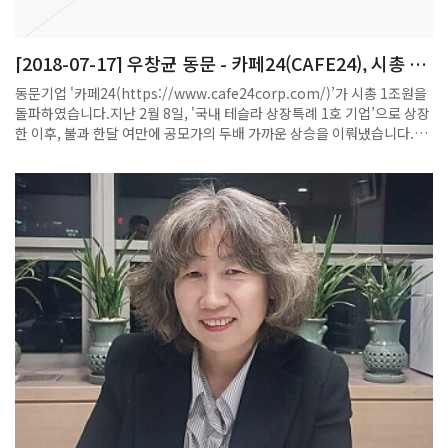
[2018-07-17] 우창균 동문 - 카페24(CAFE24), 시총 1
조원 돌파
동문기업 '카페24(https://www.cafe24corp.com/)’가 시총 1조원을
돌파하였습니다.지난 2월 8일, '국내 테슬라 상장특례 1호 기업’으로 상장
한 이후, 불과 한달 여만에 공모가의 두배 가까운 상승을 이뤄냈습니다.(이
번 대통령 베트남 순방길에도 국내 벤처기업 대표의 하나로 동석하였다
고...)'테슬라 요건' 적용 1호 기업인 카페24[042000]가 22일 장중 시가
총액 1조원을 돌파했다.시가총액은 1조16억원으로 지난 2월 8일 상장후
처음으로 1조원을 넘어섰다.1999년 설립된 카페24는 쇼핑몰 구축 솔루
션, 운영, 배송, 마케팅 등 온라인 비즈니스에 필요한 서비스를 원스톱으로
제공하는 사업을 하고 있다.카페24는 최근 사업 연도 적자 상태이나 한국
거래소의 '테슬라 요건'을 이용해 증시에 입성한 첫번째 사례로 주목을 받
았다. 테슬라 요건은 미국 전기차 업체 테슬라처럼 적자를 내고 있어도 기
술력이나 사업 아이디어 등 성장성이 있는 업체에 상장을 허용하는 제도로
지난해 도입됐다.카페24는 이재석 CEO(물리 학87), 우창균 COO(수학
학87), 이창훈 CTO(물리 학88) 등,회사 창업자와 등기임원의 대부분이
동문인, 거의 순전한 포스텍 동문기업입니다. 관련기사:
http://m.businesspost.co.kr/BP?
command=mobile_view&num=78197#cb드디어 포스텍도 1조원
이 넘는 기업가치의 동문기업을 갖게 되었네요~~다시 한번 축하드리고,