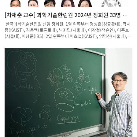
호(error correcting codes)’라고 한다.-국내 최초로 암호론 강의를 개
설했다고.△미국에서 강의를 하다 한국으로 돌아오기 직전, 미국 국가안
전보장원에서 정수론을 전공한 수학자들을 대거 채용했다. 미국 국방부가
[차재춘 교수] 과학기술한림원 2024년 정회원 33명 선
주도하던 아르파넷 네트워크(세계 최초의 네트워크 망)를 대신해 상용 인
출
한국과학기술한림원 신임 정회원. 1열 왼쪽부터 정성은(성균관대), 곽시
터넷 서비스들이 시작되던 시기다. 포스텍에 부임한 1990년, 국내에서 암
종(KAIST), 김용백(토론토대), 남좌민(서울대), 이장철(잭슨연), 이준호
호학은 생소한 분야였다. 관련 강의를 개설하고 수학자가 주관하는 암호
(서울대), 이창준(IBS). 2열 왼쪽부터 이효철(KAIST), 임명신(서울대), 임
론 국제 학회를 개최했다.-지금도 암호학을 연구하나.△암호는 깨지라고
미희(KAIST), 정현식(서강대), 차재춘(POSTECH), 허원도(KAIST), 허
있는 것이다. 암호를 만들고 깨지고 개선하는 과정의 반복이다. 어느 날 문
준이(프린스턴대). 3열 왼쪽부터 홍성철(서울대), 홍승우(KAIST), 강기석
득 ‘현타’가 오더라. 내가 진정으로 하고 싶은 것은 피타고라스 정리처럼 2
(서울대), 강현구(서울대), 문일경(서울대), 박철민(연세대), 박호석(성균
천 년이 지나도 변하지 않는 것이다. 현재는 보형 형식과 연결된 L-함수를
관대). 4열 왼쪽부터 심형보(서울대), 예종철(KAIST), 이상영(연세대), 최
연구하고 있다. 언제 계산이 될 수 있을지 알 수 있는 경우가 보형 형식이
민하(성균관대), 양태진(서울대), 이인중(경북대), 하상도(중앙대). 5열 왼
다. 보형 형식은 세계 수학자들이 들러붙어 연구하는 이론이다. 나는 그 가
쪽부터 구본권(서울대), 김광명(이화여대), 선웅(고려대), 임석아(서울
운데 아주 실오라기 같은 이론을 정립했다. 보형 형식에 가중치라는 것이
대), 최선(이화여대)./한국과학기술한림원 한국과학기술한림원이 2024
있는데, 기존에는 정수와 반정수(정수에 1/2을 더해서 나타낼 수 있는 수)
년도 정회원을 선출했다. 필즈상 수상자인 허준이 프린스턴대 교수를 포
가중치만 집중했다면, 나는 실수에 대한 이론을 개발했다. 8년 이상의 연
함해 40대 회원 5명이 뽑혔고, 여성회원도 3명이 뽑혔다.한림원은 지난
구를 통해 실가중치 주기이론에 대한 논문을 발표했다.-풀리지 않는 문제
28일 오후 ‘2023년도 제2회 정기총회’를 열고 2024년도 정회원 33명을
를 껴안고 있으면 힘들지 않나.△아침에 일어나면 문제를 풀 생각에 신이
선출했다고 29일 밝혔다. 한림원 정회원은 과학기술분야에서 20년 이상
난다. 이렇게 저렇게 풀어봐야지 설렌다. 그러다 저녁이 되면 낙담하는 일
활동하며 독창적인 연구 성과를 내고 해당 분야 발전에 현저히 공헌한 인
상이 반복된다. 그래서 다른 연구자들과의 소통이 중요하다. 연구활동 중
물을 3단계에 걸친 심사를 통해 선출한다.올해 선출된 33명의 평균 연령
대다수의 시간은 다른 수학자의 논문을 읽고 새로운 개념이나 이론을 접목
은 만 53.8세로 최연소 선출자는 만 40세의 허준이 교수다. 허 교수는 만
해 본다. 방금 전에도 해외 수학자들과 화상회의로 머리를 맞댔다.-안 풀릴
40년 5개월로 이광형 한국과학기술원(KAIST) 총장이 만 40세 1개월에
땐 어떻게 하나.△산책이나 수영, 요가가 도움이 된다. 논문 하나에 5년이
정회원이 된 것에 이어 두 번째로 젊은 나이에 선출됐다.여성 과학자는 임
걸릴 때도 있고 다음이라는 기약도 없다. 하지만 안 풀리는 문제에는 희망