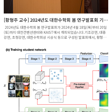
답 얻기도예전으로 돌아가도 일 선택-인터뷰 전에 자료를 좀 읽었는데 외
계어가 따로 없었다.△수학이 어렵게 인식되는 건 수학자들의 책임이 크
다. 수학은 생활 도처에 있다. 당장 이곳에 오기 전에 들른 주차장도 수학
[황형주 교수] 2024년도 대한수학회 봄 연구발표회 기조
지식이 들어간 곳이다. 최소 면적에 최대한 많은 주차를 위해서 수학이 이
강연
용된다. 나뭇가지마다 다른 패턴이나 포물선을 그리며 내려오는 공에서도
2024년도 대한수학회 봄 연구발표회가 2024년 4월 18일(목)부터 20일
수학을 볼 수 있다. 다만 대중들에게 어렵게 인식되는 것이 문제인데 어떤
(토)까지 대전컨벤션센터와 KAIST에서 개최되었습니다.기조강연, 대중
이는 농담처럼 수학 대중화가 웬만한 수학 난제보다 어렵다는 말도 한다.-
강연, 초청강연, 대한수학회상 시상식 등으로 구성된 발표회에서, 황형주
수학의 여러 분야 가운데 정수론의 새로운 방향을 열었다고 평가받고 있
교수님이 기조강연자로 나서 Neural PDE solvers toward digital
다.△수학은 수를 연구하는 학문이고 수학의 역사 중에서도 가장 오랜 역
twin: Theory and applications 주제로 강연하였습니다.황형주 교수
사를 자랑하는 분야가 정수론이다. 나무마다 잎사귀 패턴이 다른 것처럼
는 2023년도에 수리기계학습연구센터(CM2LA)가 선도연구센터(SRC)
수에도 패턴이 있다. 정수론은 수학의 가장 근본인 ‘수’의 패턴이나 성질을
사업에 선정되는 등 수리기계학습 분야에서 괄목할 만한 연구 성과를 내고
연구하는 순수수학이다. 나는 정수론 중에도 다양한 수학적 방법을 동원
있으며, 코로나19 유행 예측에 관한 공로를 인정받아 유공 표창을 수상한
해 수의 성질을 연구하는 ‘보형 형식(modular form)’을 연구한다.-수학
바 있습니다.
은 특별한 재능이 필요한 학문이라고 여겨진다. 수학에 뛰어난 학생이었
나.△수학을 잘 한다기보다 다른 과목을 못했다. 특히나 암기과목은 재능
이 없었다. 내 답이 왜 틀렸는지 이해하기 어려웠다. 수학은 명료해서 좋
다. 변치 않고 선악이 없다. 증명하는 방법이 다를 뿐 자체로는 변함이 없
다. 변하지 않는 것이 좋아 수학과에 진학했고 대학 축제에서 만난 동갑내
기(김승환 포스텍 물리학과 교수)와 결혼해 유학을 떠났다. 미국에서 정수
론 분야의 석학을 만나 오래됐으면서도 낡지 않는 현대 순수수학의 핵심인
정수론에 매료됐다.지난달 일본 수학회 회원들과 교토수리과학연구소에
서 함께 한 최영주 포스텍 수학과 교수.-정수론은 수천 년 된 수학의 한 분