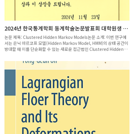
2024년 한국통계학회 동계학술논문발표회 대학원생 논
문 발표상
논문 제목: Clustered Hidden Markov Models논문 소개: 이번 연구에
서는 은닉 마르코프 모델(Hidden Markov Model, HMM)의 상태 공간이
방대할 때 이를 단순화할 수 있는 새로운 접근법인 Clustered Hidden
Markov Model (CHMM)을 제안하였습니다. CHMM은 두 개의 은닉 프로
세스(hidden process)와 하나의 관측 프로세스(observed process)
로 구성되며, 첫 번째 은닉 프로세스의 군집화된 상태와 두 번째 은닉 프로
세스 간의 의존성을 활용하여 복잡한 상태 공간을 구조화합니다. 이러한
구조는 Group Pairwise-difference SCAD (Smooth Clipped
Absolute Deviation) 패널티를 적용한 최대우도추정을 통해 식별되며,
제안된 추정량의 점근적 성질 (Asymptotic property) 또한 이론적으로
증명하였습니다. 이를 통해 CHMM은 복잡한 데이터를 보다 해석하기 쉽
게 만들고, 실제 데이터(예: 단백질 구조 시퀀스)에서도 뛰어난 성능을 보
여주는 것을 확인하였습니다.수상 소감: 복잡한 데이터 구조를 모델링하
면서, 기존 모델에 변화를 주어 해석 가능성을 높이는 통계적 모델링의 새
로운 방향성을 제시할 수 있어 매우 뜻깊은 시간이었습니다. 이 연구가 가
능하도록 지도해 주신 신선영 교수님께 감사드리며, 앞으로도 의미 있는
연구를 지속적으로 이어 나가도록 하겠습니다.