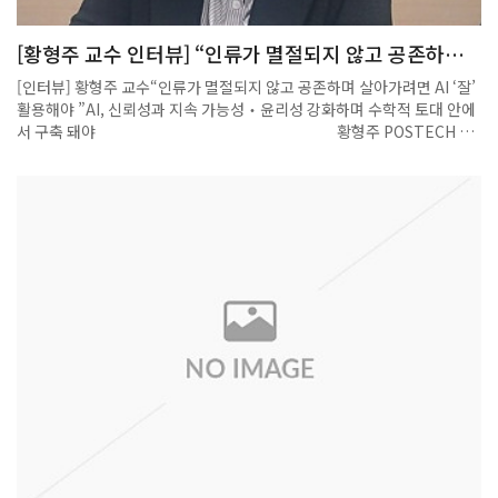
더 높은 목표를 향해 꾸준히 성장해나가시길 기원합니다~~
[황형주 교수 인터뷰] “인류가 멸절되지 않고 공존하며
살아가려면 AI ‘잘’ 활용해야 ”
[인터뷰] 황형주 교수“인류가 멸절되지 않고 공존하며 살아가려면 AI ‘잘’
활용해야 ”AI, 신뢰성과 지속 가능성‧윤리성 강화하며 수학적 토대 안에
서 구축 돼야 황형주 POSTECH 수
학과·인공지능대학원 교수(수리기계학습 연구센터장)［뉴시안= 신선경
기자］“인공지능(AI)를 충분히 잘 활용해야 합니다. 우리는 지금까지 AI
를 이용해 빠른 결과를 내야 한다는 생각만 했지 잘 활용해야 한다는 것을
간과했습니다. 그렇다면 AI를 잘 활용하려면 무엇이 필요할까요? 제가 생
각할 때는 AI를 믿고 사용할 수 있는 신뢰성, 상황이 변화해도 성능 저하 없
이 결과를 도출하는 지속 가능성, 그리고 누구나 마땅히 AI가 도출한 결과
를 수긍할 수 있는 윤리성이 보장되어야 한다고 봅니다..”황형주
POSTECH 수학과·인공지능대학원 교수는 AI를 ‘빨리’라는 속도보다 ‘잘
(Well)’ 활용해야 한다는 ‘태도’에 좀더 방점을 찍었다. 그러면서 AI를 잘
활용하려면 핵심 근간인 수학이 절대적으로 필요하다고 목소리를 높였다.
수학이 토대가 잡히지 않은 상태에서 응용만 계속하다 보면 결국 부작용이
생겨날 수 있다는 우려에서다.“AI가 발달하면서 인간을 완전히 대체할 수
있다는 우려도 있습니다. 버크셔 해서웨이의 CEO 워렌 버핏은 AI의 잠
재력을 핵폭탄에 견주었죠. 인류가 멸절되지 않고 공존하려면 AI를 잘 활
용해야 합니다.”‘AI의 아버지’라 불리며 노벨물리학상을 수상하기도 한 제
프리 힌튼 교수 역시 자신이 만든 AI 기술의 발전이 가져올 수 있는 사회적,