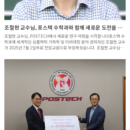
조철현 교수님, 포스텍 수학과와 함께 새로운 도전을 이
어갑니다!
조철현 교수님, POSTECH에서 새로운 연구 여정을 시작합니다포스텍 수
학과에 세계적인 심플렉틱 기하학 및 미러대칭 분야 권위자인 조철현 교수
가 2025년 7월 1일부로 전임교원으로 부임하셨습니다. 조철현 교수님은
KAIST에서 수학 학사(1996)를, 미국 University of Wisconsin-
Madison에서 수학 박사(2003)를 취득하셨으며, 서울대학교 수리과학부
에서 교수로 재직하시며 활발한 연구 및 학문 후속 세대 양성에 헌신해 오
셨습니다. 특히 Northwestern University, University of Toronto
등 해외 유수 대학에서 연구 경력을 쌓으셨으며, 한국 수학계의 발전에 큰
기여를 해왔습니다. 조철현 교수님의 주요 연구 분야는 심플렉틱 기하학
(Symplectic Geometry), 라그랑지안 플로어 이론(Lagrangian
Floer Theory), 미러대칭(Mirror Symmetry) 등으로, 해당 분야에서
다수의 국제 저명 학술지 논문을 발표하고 세계적인 학회 및 컨퍼런스에서
초청 강연을 이어오고 계십니다. 또한, 한국수학회 우수논문상, 삼성미래
과학연구사업, SRC센터(양자구조모듈센터) 부센터장 등 다양한 연구비
수주 및 수상을 통해 학문적 우수성을 널리 인정받았습니다. 조 교수님은
현재까지도 한국수학회 《Journal of the Korean Mathematical
Society》의 편집위원 및 동아시아 심플렉틱 컨퍼런스(Organizer) 등