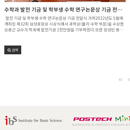
KAIST 교수 등이 선출됐다. 서울과기대는 최초로 Y-KAST 회원을 배출했
수학과 발전 기금 및 학부생 수학 연구논문상 기금 전달
다.한림원은 13일 오후 4시, ‘2023 Y-KAST 회원의 날(Members’
식 가져
Day)’을 온·오프라인으로 동시 개최하고 신임 회원에 대한 회원패 수여
발전 기금 및 학부생 수학 연구논문상 기금 전달식 가져2022년도 5월에
및 연구업적 소개 등을 진행할 계획이다.행사에는 조성경 과학기술정보통
개최된 제32회 삼성호암상 시상식에서 과학상(물리·수학 부문)을 수상한
신부 1차관이 참석해 Y-KAST 발전에 기여한 권순경 경상국립대 생명과
오용근 교수가 학과에 발전기금 1천만원을 기부하였다.또한 임성빈 동문
학부 교수에게 장관 표창도 수여한다. 3월부터 Y-KAST 농수산학부 간사
회장이 참석한 가운데 수학과 동문회에서 포스텍 전체 학부생 대상 수학
를 맡은 권 교수는 제1회 ‘Y-KAST 국제회의(International
연구논문상 기금의 seed money로 1천2백만 원을 기부하였다.기금 전
Conference)’를 기획하고 스웨덴·이스라엘·일본·남아공 등의 영아카
달식은 기부자와 수학과 주임교수, 학부 및 대학원생 대표와 구성원이 참
데미와의 교류를 주도했다.유욱준 원장은 “한림원은 전 세계 아카데미와
검색
석한 가운데 지난 2월 27일 진행되었으며, 답례로 기부자에게 러시아 작
의 국제협력사업을 확대해 우수한 젊은 과학자들과 글로벌 연구 네트워크
자 칸딘스키의 그림 ‘키예프의 대문’과 ‘연속 1935’ 2점과 꽃다발을 전달
를 구축하고 다양한 협업 연구를 수행할 수 있도록 교류의 기회를 제공하
하였다.오용근 교수는 “기부금이 수학과의 발전을 위해 잘 사용되었으면
겠다”고 밝혔다.출
좋겠다”는 인사말을 하였으며, 임성빈 동문회장은 “수학은 자연과학의 학
처: https://www.dongascience.com/news.php?idx=62854
문의 토대를 이루는 핵심 학문으로 인공지능(AI)과 데이터 사이언스 중심
의 현대사회에서 중요성이 커지고 있다“며 ”수학을 포함해 인문, 자연과
학, 공학을 공부하는 후배들이 수학적 사고를 확장하고, 창의적인 연구를
진행할 수 있는 기회가 마련되길 희망한다“고 말했다.이에 앞서 정재훈 주
임교수와 이동현 학부위원장, 임성빈 동문회장은 총장실을 방문하여 김성
근 총장님과 환담의 시간을 가졌다. 수학과에서 새로이 제정한 학부생 대
상 수학 연구논문상 취지와 운영 계획에 관해 설명하였으며, 총장님은 수
학과 동문회의 기부에 감사를 표하였다.