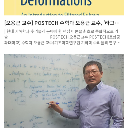
[오용근 교수] POSTECH 수학과 오용근 교수, '라그랑
지안 플로어 이론과 그 변형' 서적 발간
| 현대 기하학과 수리물리 분야의 한 핵심 이론을 최초로 종합적으로 기
술 POSTECH 오용근교수 POSTECH(포항공
과대학교) 수학과 오용근 교수(기초과학연구원 기하학 수리물리 연구단
장)가 집필한 서적 ‘라그랑지안 플로어 이론과 그 변형(Lagrangian
Floer Theory and its Deformations)’이 세계적인 출판사 스프링거
네이처(Springer Nature)를 통해 출간됐다.오용근 교수는 현대 수학과
이론 물리학에서 활발하게 연구되고 있는 사교 기하학(symplectic
geometry)과 거울 대칭(mirror symmetry) 분야 세계적 석학으로 이
분야의 수학 · 물리적 특성을 설명하는 ‘라그랑지안 플로어 이론’ 발전을
선도하고 있다.라그랑지안 플로어 이론(Lagrangian Floer Theory)1)
은 특정한 수학적 공간에서 두 도형이 교차하는 방식과 그 교차점들의 성
질을 연결하여 복잡한 물리적 · 기하학적 문제를 해결하는 수학적 이론이
며, 이 이론에서 복잡한 동역학적 상호작용을 이해하는 데 중요한 개념이
‘A-무한대 구조(A-infinity structure)’2)다.오용근 교수는 책을 통해 A-
무한대 구조와 이 구조를 바탕으로 한 라그랑지안 플로어 이론을 포괄적으
로 다룬다. 이 책은 복잡한 수학적 이론 요소들을 자세하게 설명하며, 전공
자뿐만 아니라 새로 입문하는 연구자들도 기하학, 해석학, 대수학에 대해