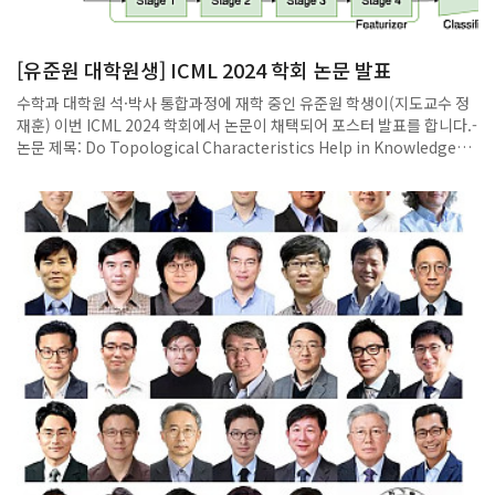
야인데 아직도 풀리지 않는 문제가 남았나.△‘수학계의 노벨상’이라 불리
는 필즈상 수상자 중 4분의 1이 정수론 연구자다. 정수론은 수학의 근본적
인 문제를 제기하는 분야로 난제가 많다. 모두들 알맹이를 알고 싶어 하지
[유준원 대학원생] ICML 2024 학회 논문 발표
않나? 수의 알맹이는 소수(素數, Prime Number)이다. 소수는 ’1과 자
기 자신만으로 나눠떨어지는 1보다 큰 양의 정수‘로, 2, 3, 5, 7, 11, 13 등
수학과 대학원 석·박사 통합과정에 재학 중인 유준원 학생이(지도교수 정
이다. 세상의 모든 수는 소인수분해를 통해 소수로 표현된다. 예를 들어 6
재훈) 이번 ICML 2024 학회에서 논문이 채택되어 포스터 발표를 합니다.-
은 2 곱하기 3으로 쪼개진다. 소수만 알면 모든 수의 비밀은 풀린다. 소수
논문 제목: Do Topological Characteristics Help in Knowledge
의 존재는 기원전에 알려졌고 소수의 분포는 독일의 수학자인 가우스가 수
Distillation?-저자: Jungeun Kim, Junwon You, Dongjin Lee, Ha
백 년 전에 증명했다.(가우스는 정수론을 ‘수학의 여왕’이라고 했다.) 소수
Young Kim, Jae-Hun Jung연구 내용은 지식 증류(Knowledge
의 성질을 밝히는 건 생각보다 어렵다. 많은 수학자들이 무한한 소수 분포
Distillation, KD)는 큰 (교사)에서 작은 (학생) 네트워크로 지식을 전달
나 규칙성을 밝혀내려 했지만, 어느 누구도 정답이라고 할 만한 패턴을 밝
하는 것을 목표로 합니다. 선행 연구에서는 지식으로 특징 벡터들의 점 대
혀내진 못했다.-소수의 패턴은 왜 중요한가. 그 복잡하고 어려운 걸 어디다
점 또는 쌍별 관계에 초점을 맞추고 잠재 공간에서 특성 벡터들이 이루는
쓴단 건가.△소인수분해가 유용하게 쓰이는 분야는 암호학이다. 소수를
관계를 효율적으로 전달하는 데 어려움을 겪고 있습니다. 이 연구에서는
곱해 만든 합성수를 상대에게 전달하고 소인수분해를 할 수 있으면 암호가
문제를 해결하기 위해 지식으로 잠재 공간의 전역 위상을 전달하는
풀리는 것이 암호 해독의 원리이다. 소인수분해를 활용한 암호는 공용키
TopKD라는 새로운 KD 방법을 제안합니다.학회 일정은 2024년 7월 21
로는 맨 먼저 나온 것이다. 현재 스마트폰이나 인터넷뱅킹 등에 두루 사용
일~27일까지이며 발표는 7월 25일 Messe Wien Exhibition
된다. 이처럼 정수론은 다양한 암호체계를 만들고 암호의 효용성과 안전
Congress Center, Vienna, Austria에서 진행됩니다.
성을 분석하는 핵심적인 도구를 제공한다. 암호학은 단순히 암호를 만들
고 푸는 것을 넘어, 데이터를 보호하고, 전달 과정의 오류를 검증하는 수학
적 방법이다. 인터넷 통신이나 화상으로 대화를 할 때 이미지가 깨지거나
잡음이 섞이는 걸 거르는 것에도 정수론이 쓰인다. 고급 정수론을 사용하
면 이런 오류들을 경제적, 효율적으로 걸러낼 수 있다. 그걸 ‘오류 정정 부