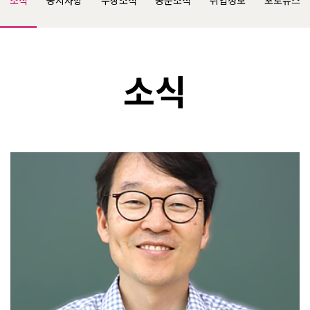
소식
공지사항
수상소식
동문소식
취업정보
포토뉴스
소식