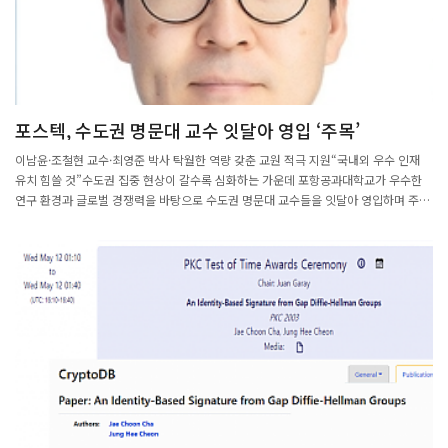
치열해지고 있다”며 “올해도 각 분야에서 우수한 석학들이 신입회원으로 영입된 만큼
이들의 적극적인 참여를 바탕으로 한림원이 과학기술 발전에 더욱 기여할 수 있도록 노
력하겠다”고 강조했다.
포스텍, 수도권 명문대 교수 잇달아 영입 ‘주목’
이남윤·조철현 교수·최영준 박사 탁월한 역량 갖춘 교원 적극 지원“국내외 우수 인재
유치 힘쓸 것”수도권 집중 현상이 갈수록 심화하는 가운데 포항공과대학교가 우수한
연구 환경과 글로벌 경쟁력을 바탕으로 수도권 명문대 교수들을 잇달아 영입하며 주목
받고 있다.2일 포항공대에 따르면 올해 전자전기공학과에 이남윤 교수(전 고려대 교
수), 수학과에 조철현 교수(전 서울대 교수)가 합류했다. 이남윤 교수는 지난 2022년
포항공대를 떠났다가 포항에서의 연구 경험을 바탕으로 3년 만에 복귀했다. 그는
5G·6G 거대 다중안테나 전송 기술 및 차세대 위성통신 분야 세계적인 전문가로
△2020 IEEE 통신분과 젊은 연구자상 △2021 IEEE-IEIE 올해의 IT 젊은공학자상
△2021 한국통신학회 해동 젊은 과학인상을 받았다. 또 지난 1일 부임한 조철현 교수
는 수학의 기하학 및 대칭성 연구 분야에서 세계적 권위를 가진 학자로, 2023년 대한
수학회 최고 권위상인 ‘디아이상’을 수상하기도 했다. 두 교수는 소규모 정예 시스템과
연구에 몰입할 수 있는 환경, 제도적 유연성을 포항공대의 큰 강점으로 꼽았다. 오는 8
월에는 미국 캘리포니아주립대 산타바바라캠퍼스(UC Santa Barbara) 박사후연구원
최영준 박사가 물리학과 교수로 부임한다.캘리포니아공대(Caltech)에서 박사학위를
받은 그는 과학 최고 권위지인 ‘네이처(Nature)’에 제1 저자로 논문 4편을 발표하는 등