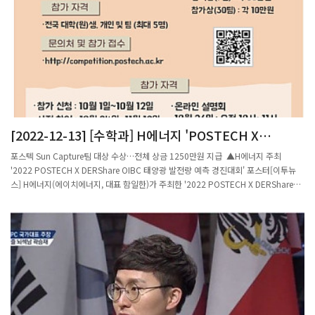
정은옥 건국대 수학과 교수, 정일효 부산대 수학과 교수, 최선화 수리연 수학원리응용
팀 연구원, 황형주 포스텍 수학과 교수 등이 이끄는 9개 연구팀이 참여했다.최선화 수
리연 연구원 팀은 28일 기준 5월 한 달 동안 감염재생산지수(R)는 1.02로 이 수준이
유지될 경우 2주 뒤 하루 확진자 규모는 615명이 될 것으로 예상했다. 감염자 1명의 전
파력을 뜻하는 감염재생산지수가 1.0을 넘으면 감염병 환자는 늘어나게 된다.연구팀은
감염재생산지수가 0.9로 떨어져 확산세가 수그러들더라도 2주 뒤 하루 확진자 규모는
509명으로 예상해 확진자 규모가 급격히 줄어들지는 않을 것으로 예측했다.이효정 수
리연 센터장 팀도 현재 확산세가 유지될 경우 2주 뒤 하루 평균 확진자는 603명, 완화
될 경우에는 445명으로 예측했다. 심은하 숭실대 교수팀도 2주 뒤 하루 평균 확진자를
[2022-12-13] [수학과] H에너지 'POSTECH X
643명으로 계산했다. 정일효 부산대 교수팀은 1주 뒤 이보다는 다소 줄어든 452명으
DERSHARE OIBC 태양광 발전량 예측 경진대회' 성료
로 예측했다.이번 보고서에서 대부분 연구팀은 국내 코로나19 백신 접종에 따른 바이
포스텍 Sun Capture팀 대상 수상…전체 상금 1250만원 지급 ▲H에너지 주최
러스 전파 차단 효과는 고려하지 않았다. 27일 기준 국내에서 코로나19 백신 접종률은
'2022 POSTECH X DERShare OIBC 태양광 발전량 예측 경진대회' 포스터[이투뉴
1차 접종의 경우 100명당 9.05명, 2차까지 접종을 완료한 비율은 100명당 3.99명이
스] H에너지(에이치에너지, 대표 함일한)가 주최한 '2022 POSTECH X DERShare
다. 정 교수는 보고서에서 “백신의 효과가 나타나기에는 접종 인원이 충분하지 않아 백
OIBC 태양광 발전량 예측 경진대회'가 전국 대학 및 대학원생 64개팀(개인 또는 5명
신의 효과를 고려하지 않았다”고 설명했다.휴대전화를 이용한 이동량 분석과 이를 이
이하 팀)이 경합을 벌인 가운데 성황리에 막을 내렸다. 올해 대상은 포스텍 Sun
용한 확진자 예측에서도 다음 1주 동안 전국의 확진자 증가 추이가 현재와 비슷한 기울
Capture팀이, 우수상은 경북대 별팀과 상명대 IS_LAB팀, 서울대 3축진동센서팀이 각
기로 완만하게 늘어날 것으로 예측됐다. 권오규 수리연 부장팀은 보고서에서 KT의 이
각 수상했다.올해 POSTECH X DERShare OIBC 태양광 발전량 예측 경진대회는 포스
동통신 위치 데이터를 활용해 통근·통학 등 정기적인 이동량 등을 고려한 결과 이 같은
텍과 H에너지가 주최하고 포스텍과 오픈이노베이션 빅데이터센터 OIBC가 공동 주관
결과를 얻었다고 밝혔다.이창형 UNIST 교수팀도 최근 2주간 감염재생산지수가 약
했다. 미래 전력시장을 이끌어갈 인재 발굴·지원을 목적으로 올해 4회째 개최되고 있
1.06이며 이에 따라 향후 2주간 하루 평균 확진자 규모는 500명대 후반에서 600명대
다. 앞서 참가팀들은 지난달 14일부터 닷새간 대회에 참가해 가상발전소(VPP) 익
후반을 나타낼 것으로 예측했다.이현경 기자 uneasy75@donga.com
일 24시간 발전량 구간을 예측해 그 정확도로 경쟁을 벌였다.오전 10시와 오후 5시 예
측 등록된 발전량과 실제 발전량의 차이 및 구간예측 범위 등을 기준으로 50%를 배점