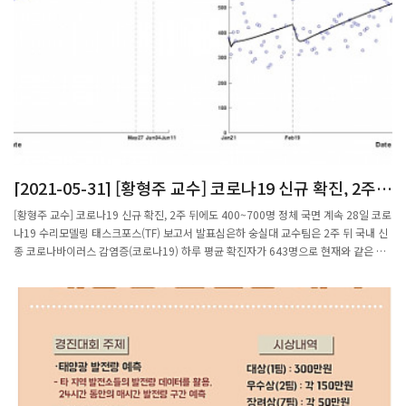
[2021-05-31] [황형주 교수] 코로나19 신규 확진, 2주
뒤에도 400~700명 정체 국면 계속
[황형주 교수] 코로나19 신규 확진, 2주 뒤에도 400~700명 정체 국면 계속 28일 코로
나19 수리모델링 태스크포스(TF) 보고서 발표심은하 숭실대 교수팀은 2주 뒤 국내 신
종 코로나바이러스 감염증(코로나19) 하루 평균 확진자가 643명으로 현재와 같은 확
산세가 유지될 것으로 예측했다. 코로나19 유행 예측 보고서 캡처국내 신종 코로나바
이러스 감염증(COVID-19·코로나19)이 현재 확산세를 유지하거나 다소 완화되더라
도 당분간은 하루 평균 확진자 규모가 400~700명을 오르내리는 정체 국면이 계속될
것이라는 예측 결과가 나왔다.국가수리과학연구소(수리연)와 대한수학회가 공동 운영
하는 코로나19 수리모델링 태스크포스(TF)는 28일 이 같은 내용이 담긴 ‘수리모델링
으로 분석한 코로나19 유행 예측’ 보고서를 발표했다.이번 보고서에는 권오규 수리연
산업수학전략연구부장, 손우식 수리연 감염병연구팀장, 심은하 숭실대 수학과 교수, 이
창형 울산과학기술원(UNIST) 수리과학과 교수, 이효정 수리연 부산의료수학센터장,