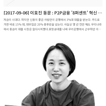
[2017-09-06] 이효진 동문 : P2P금융 '8퍼센트' 혁신 뜻
하는 보라색에 사람 닮은 '8'
저금리 시대다. 하지만 신용이 좋은 사람만이 은행에서 3%대 대출을 받는다. 카드로
가면 바로 15% 대, 대부업은 20% 중후반을 넘는다. 사실상 몇 년 전만 해도 우리나라
에서 중금리 대출 시장은 없다시피했다.포항공대를 나와 우리은행에서 근무하던 이효
진 대표는 은행권이 제공하는 2~5%의 저금리 대출 시장과 2~3금융권이 제공하는
20% 이상의 고금리 대출로 양분된 금리 시장 구조를 해결해야 한다는 필요성을 느꼈
다. 그리고 4년전 이 대표는 대출자에게 중금리 대출을 공급하고 투자자에게는 중수익
투자처를 제공한다는 점을 직관적으로 알리기 위해 '8퍼센트'라는 사명으로 회사를 차
렸다.8년간 근무하던 우리은행에 사표를 내고 차린 8퍼센트는 대출형 크라우드펀딩인
개인간(P2P)금융 플랫폼 회사다. 8퍼센트는 금융권 최초로 '최저금리보상제'를 통해
합리적인 대출을 제공하고 자동분산투자로 리스크를 헤지해 투자자가 안정적인 수익
률을 누리도록 돕고 있다. 사명과 같이 실제 평균 수익률은 8%를 넘어서고 있다.개인
뿐 아니라 열정으로 무장한 소상공인과 중소기업에게도 8퍼센트는 힘이 되고 있다. '쏘
카', '야놀자' 등의 유망 스타트업이 수천 명의 8퍼센트 투자자로부터 자금을 조달했다.
최근에는 우수 중소 기업, 소상공인들에게도 자금을 공급함으로써 대출자와 투자자가
서로 돕는 상생의 사례를 연이어 만들어가고 있다.하지만 창업 당시 P2P금융에 대한
개념은 낯설었다. 8퍼센트는 P2P금융을 알리기 위해 금융 당국, 언론, 국회 등을 찾아
다니며 우리 사회에 꼭 필요한 서비스라는 점을 강조했다.그 결과 조금씩 공감대를 얻
으며 안정적인 성장을 거듭했다. 은행권청년창업재단 1호 투자 기업에 8퍼센트가 선정
됐고 전자결제기업 KG이니시스를 비롯해 다수의 벤처캐피털(VC)로부터 유치한 투자