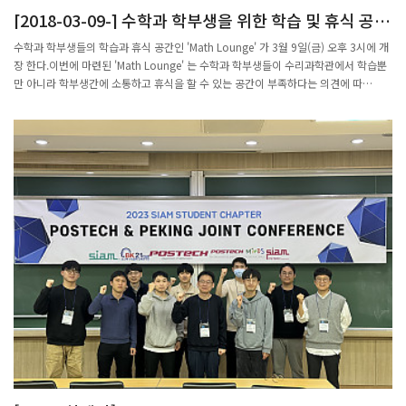
[2018-03-09-] 수학과 학부생을 위한 학습 및 휴식 공간
대출상품 투자액에 대해 소득공제를 도입하는 게 필요하다”고 주장했다.포스텍(포항
'MATH LOUNGE' OPEN
공대) 수학과를 졸업한 이 대표는 2006년 우리은행에 입행해 파생상품 트레이딩 업무
수학과 학부생들의 학습과 휴식 공간인 'Math Lounge' 가 3월 9일(금) 오후 3시에 개
를 담당하다가 2014년 8퍼센트를 설립했다. 국내 1호 P2P 핀테크 기업이었다. 이 대
장 한다.이번에 마련된 'Math Lounge' 는 수학과 학부생들이 수리과학관에서 학습뿐
표는 “고금리에 허덕이던 차입자가 중금리로 갈아타 부채를 상환한 뒤 P2P 투자자로
만 아니라 학부생간에 소통하고 휴식을 할 수 있는 공간이 부족하다는 의견에 따
돌아오는 ‘금융의 선순환’이 8퍼센트의 목표”라고 말했다.[이인혁 기자
라 2018년 1월부터 공사를 시작하여 수리과학관 401호에 개장하게 되었다.'Math
twopeople@hankyung.com]
Lounge' 에는 학생들의 학습과 소규모 세미나 개최에 필요한 도서 및 책장, 학습용 테
이블, 미러링 기능이 포함된 빔 프로젝터와 전동 스크린 이외에 학생들이 휴식할 수 있
도록 커피 머신, 탁자, 냉장고, 냉/온 정수기가 비치되어 있어, 강의 시간 이외에 효율
적으로 시간을 보낼 수 있는 공간이 될 수 있을거라 기대한다.Math Loung 는 앞으로
수학과 학생회가 운영할 예정으로 학부생들에게 자율성과 책임감을 배울 수 있는 또 하
나의 기회가 될 수 있을 전망이다.3월 9일(금) Open을 기념하기 위하여 오후 2시에는
수리과학관 404호에서 학부생들이 주최하는 학부생 세미나가 열릴 예정이다. 이번 제
1회 세미나는 'Artful Mathematics : M.C. Excher's dream 이라는 주제로 개최될 예
정으로 학부생 고상민 군이 발표할 예정이다.