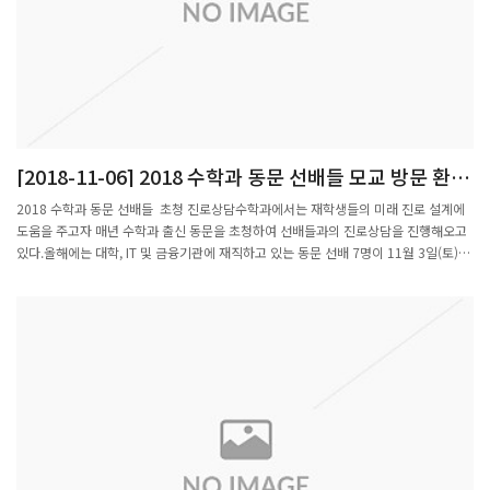
[2018-11-06] 2018 수학과 동문 선배들 모교 방문 환영
합니다.
2018 수학과 동문 선배들 초청 진로상담수학과에서는 재학생들의 미래 진로 설계에
도움을 주고자 매년 수학과 출신 동문을 초청하여 선배들과의 진로상담을 진행해오고
있다.올해에는 대학, IT 및 금융기관에 재직하고 있는 동문 선배 7명이 11월 3일(토)에
모교를 방문하여 수리과학관 404호 강의실과 401호Math Lounge에서 학생들과 대
화의 시간을 가졌다.오후 2시 30분에 시작된 행사는 박종국 주임교수님의 환영사, 참
석한 동문들의 자기 소개, 학과 참석교수 소개에 이어 학생들의 질의 응답,기념촬영 순
으로 진행되었다.참석자들은 선배들과의 진솔한 대화를 통해 선배들의 학창시절과 사
회 경험담을 전해 듣고 필요한 조언과 상담을 받을 수 있어 자신의미래 진로를 준비하
는데 유익한 시간이었다고 만족감을 드러냈다.이날 행사는 포스코국제관에서 선후배
와 교수님들이 함께 저녁 식사를 하면서 끝을 맺었다.