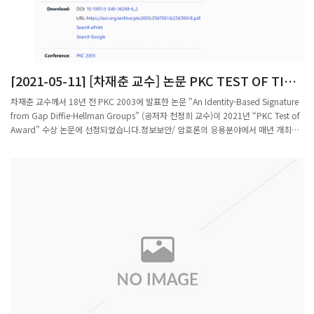
‘저차원 전자 양자 현상’ 분야에서 두각을 나타내고 있다.포항공대는 그의 뛰어난 연구
역량을 인정해 초기 정착비와 특별지원금 총 10억 원을 지원할 예정이다. 포항공대
는 신임 교원의 초기 정착 지원금을 5억 원으로 대폭 확대했으며, 학문적 특수성과 탁
월한 역량을 갖춘 전임교원에는 지원 규모나 범위에 제한 없이 적극 지원하고 있다. 또
국내 최초로 만 50세부터 정년을 70세까지 미리 확정할 수 있는 ‘정년연장 조기결정
[2021-05-11] [차재춘 교수] 논문 PKC TEST OF TIME
제도’를 도입해 연구자 중심의 환경을 조성하고 있다.이종봉 포항공대 교무처장은 “전
AWARD 선정
국적인 수도권 집중 현상 속에서 연구 업적이 탁월한 교수들이 포항을 선택한 것은 연
차재춘 교수께서 18년 전 PKC 2003에 발표한 논문 "An Identity-Based Signature
구 환경 수준과 독자적인 경쟁력이 지역적 한계를 뛰어넘을 수 있음을 보여주는 사
from Gap Diffie-Hellman Groups” (공저자 천정희 교수)이 2021년 “PKC Test of
례”라며 “앞으로도 글로벌 연구 중심 대학으로서 국내외 우수 인재 유치에 힘쓸 것”이
Award” 수상 논문에 선정되었습니다.정보보안/ 암호론의 응용분야에서 매년 개최되
라고 말했다./단정민기자 sweetjmini@kbmaeil.com
는 저명 국제 학술대회 PKC(Public Key Cryptography) Conference에 발표된 논문
중 15년 이상의 장기간에 걸쳐 큰 영향력을 보인 업적에 대해 “PKC Test of
Award”가 수여 되며, 시상식은 online virtual conference로 개최되는 PKC 2021
(https://pkc.iacr.org/2021/) 학술대회 기간 중 한국 시간 기준 5월 12일 수요일
01:10am 에 열립니다.차재춘 교수의 논문은 전자서명 시스템 및 그 안정성의 수학적
정의와 수학적 증명 방법을 최초로 확립하여, 그 후부터 지금까지도 이 분야 거의 모든
관련 논문에서 항상 인용이 되어 총 인용수가 1300회 이상을 기록하고 있습니다.