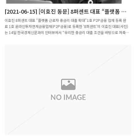
를 기반으로 꾸준한 성장을 지속했다. 선제적 영업활동으로 활성 투자 고객은 1만
[2021-06-15] [이효진 동문] 8퍼센트 대표 “플랫폼 근로
6000명을 돌파했고, 누적 투자액은 800억원을 넘어섰다.8퍼센트의 상징색은 새로운
자 중금리 대출 확대”
미래 금융 서비스를 개척한다는 의미에서 창의와 혁신을 상징하는 보라색이다. 기업이
이효진 8퍼센트 대표 "플랫폼 근로자 중금리 대출 확대"1호 P2P금융 업체 등록 완
미지(CI)는 숫자 '8'을 사람으로 형상화해서 '사람과 사람이 만드는 금융'이라는 8퍼센
료 1호 온라인투자연계금융업체(P2P금융)로 등록한 ‘8퍼센트’의 이효진 대표(사진)
트의 기업 가치를 담았다. 앞으로도 기존 금융서비스에서 소외된 고객을 포용하고 보다
는 14일 한국경제신문과의 인터뷰에서 “유리한 중금리 대출 조건을 바탕으로 저축은
인간적인 서비스를 제공하겠다는 의지를 반영했다. 궁극적으로 8퍼센트는 '대출자가
행과 캐피털 등 2금융권 고객을 흡수하겠다”고 밝혔다. P2P금융은 온라인 플랫폼을
투자자로' 플랫폼을 다시 찾는 금융 선순환을 꿈꾼다.yutoo@fnnews.com 최영희 중
통해 대출 희망자와 투자자를 연결해주고 수수료를 받는 서비스다.그동안 8퍼센트 대
소기업전문기자http://www.fnnews.com/news/201709051916399977
출 이용자의 47.5%는 대환대출(대출 갈아타기)을 위해 이 회사를 찾았다. 신용등급이
4~7등급인 중·저신용자가 주된 고객이며, 금리는 평균 연 10~13%로 다른 업권보다
낮은 수준이다. 이 대표는 한 명의 차주에게 대출을 내줄 때 500여 가지 정보를 활용하
는 등 정교한 신용평가 모델을 갖춘 것을 금리 경쟁력의 원천으로 꼽았다. 금융위원회
등록을 계기로 중금리 대환대출 공급을 더욱 확대하겠다는 구상이다.이 대표는 “특히
금융권에서 소외된 배달기사 등 ‘긱워커(플랫폼 계약직 근로자)’의 대출 수요를 포용할
수 있는 서비스를 강화하겠다”고 밝혔다. 그는 “플랫폼 경제가 활성화되면서 긱워커들
의 소득도 늘어날 것으로 예상된다”며 “하지만 이들은 수익이 일정하지 않고 정규직이
아니라는 이유 등으로 기존 금융권에서 대출받기 힘들다”고 설명했다.8퍼센트가 P2P
금융 업체로 등록하면서 기존에는 제한됐던 시중은행과 증권사, 보험사 등 금융회사의
P2P 투자도 가시화할 전망이다. 이 대표는 “(금융회사 참여를 통해) 투자자 입장에선
더욱 안정적으로 P2P를 이용할 수 있고 차입자는 더욱 신속하고 유리한 한도를 제공
받을 수 있다”고 말했다.이 대표는 P2P 같이 민간에서 자발적으로 일어나는 중금리 대
출을 활성화하기 위해선 추가 인센티브가 필요하다고 강조했다. 그는 “시민들이 십시
일반 소액을 모아 금리 절벽을 해소해 나간다는 점을 고려해 일정 요건을 갖춘 중금리