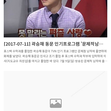
하고 알고리즘 창의성과 발표자료에 나머지 30%, 20%를 배점해 개인과 팀의 입체적
경쟁을 유도했다. 경진대회 홈페이지도 운영해 결과를 확인할 수 있도록 했다.주최 측
은 대상 수상자에 300만원, 우수상 3개팀에 각각 150만원을 시상하고, 성균관대
naye0319팀을 비롯해 한국공대 Duck Curve, 인하대 그레이시리얼, 건국대 선사진
관, 단국대 헬창1, 울산대 돌고래 등 7팀에도 각각 장려상 상금 50만원을 전달했다. 참
가상(상금 10만원) 수상자는 16개팀이다. 경진대회 심사에 참여한 임성빈 H에너지
DERShare 상무는 “재생에너지 분야 산학 체계 활성화와 인공지능 우수연구 인력 양
성에 기여 하는 것이 경진대회 개최 목표"라면서 "앞으로도 대회를 통해 인공지능 우
[2017-07-11] 곽승재 동문 인기프로그램 '문제적남자'
수 연구 인력 양성에 힘쓰겠다"고 말했다.출처 : ::: 글로벌 녹색성장 미디어 - 이투뉴스
출연
(http://www.e2news.com)
포스텍 수학과를 졸업한 곽승재 동문이 TVN 인기 프로그램인 문제점 남자에 줄연하여
화제를 낳았다. 곽승재 동문은 민사고 조기 졸업 후 포스텍 수학과 학부에 입학하여 석
사(지도교수 최성섭)를 마치고 졸업한 바 있다. 7월 9일(일) 방송된 문제적 남자에 출연
한 곽승재 동문은 퍼즐의 불모지라고 할 수 있는 우리 나라를 대표하여 참가한 세계 대
회에서 5위를 차지한 바 있다. 방송에서 곽승재 동문은 “아침에 스도쿠로 머리를 푼
다”며 “숫자없이 부등호만 제시한 부등호 스도쿠 분야에서는 세계 1위라고 자부한
다”고 밝혀 놀라움을 안겼다. <사진은 '문제적 남자' 방송화면 캡쳐>