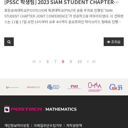
[PSSC 학생팀] 2023 SIAM STUDENT CHAPTER
POSTECH & PEKING JOINT CONFERENCE
포항공과대학교(POSTECH)와 북경대학교(PKU)의 공동 주최로 진행된 'SIAM
STUDENT CHAPTER JOINT CONFERENCE'가 성공적으로 마무리되었다. 이 컨퍼런
스는 11월 17일 오전 10시부터 오후 4시까지 온오프라인 하이브리드 형태로 진행되
었다. 이번 행사는 응용 수학 분야의 최신 연구 동향을 공유하는 데 중점을 두었다. 북
경대와 포스텍의 대학원생들이 각각 세 명씩 참여하여, 자유로운 주제로 30분간의 발
표를 진행했다. 행사의 첫 번째 발표자인 포스텍의 염시진 학생은 "Category Theory
조회순
의 Prime Knowledge"에 대해 발표했으며, 북경대의 Xuda Ye는 "Random Batch
Method for interacting particle systems의 Ergodicity 및 long-time
behavior"에 대한 연구를 공유했다. 이어서 포스텍의 김진영 학생은 "2D 및 3D 세포
6
7
8
9
10
공간에서 Liquid Liquid Phase Separation를 설명하는 Stochastic Aggregation
Model"에 대해 발표했고, 북경대의 Shengtong Liang은 "the three temperature
radiative transfer equation을 위한 asymptotic-preserving PN 방법"을 소개했다.
포스텍의 Sungbin Park은 "Fermi-Dirac BGK equation의 L-infinity moments
estimate대해, 마지막으로 북경대의 Xu'an Dou는 "신경과학에서의 mean-field
Fokker-Planck equation: blow-up time dilation을 통한 일반화된 솔루션 및
global well-posedness"에 대해 발표하여 관심을 모았다. 이번 컨퍼런스는 북경대와
포스텍의 대학원생들에게 교류의 기회를 제공했으며, 양 기관 간의 학문적 협력을 더욱
강화하는 계기가 되었다. 참가자들은 서로의 연구에 대한 피드백과 의견을 나누며 국제
적 학술 교류의 중요성을 재확인했다.
개인정보처리방침
이메일무단수집거부
저작권정책