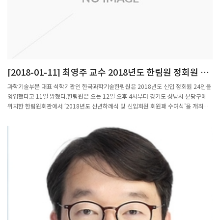
[2018-01-11] 최영주 교수 2018년도 한림원 정회원 선
출
과학기술부문 대표 석학기관인 한국과학기술한림원은 2018년도 신입 정회원 24인을
영입했다고 11일 밝혔다.한림원은 오는 12일 오후 4시부터 경기도 성남시 분당구에
위치한 한림원회관에서 ‘2018년도 신년하례식 및 신입회원 회원패 수여식’을 개최한
다.올해 한림원의 신입 정회원은 △정책학부 이유재 서울대학교 교수 등 2인 △이학부
이용훈 부산대학교 교수 등 8인 △공학부 박효선 연세대학교 교수 등 7인 △농수산학
부 임용표 충남대학교 교수 등 2인 △의약학부 조남훈 연세대학교 교수 등 5인으로 각
분야 최고의 과학기술 연구자들이 선정됐다.2018년도 정회원들은 지역 및 대학별로
고르게 선출됐다. 여성회원은 조화순 연세대학교 정치외교학과 교수, 이영숙
POSTECH 융합생명공학부 교수, 최영주 POSTECH 수학과 교수 등 3인이 포함됐다.
또한 2018년도 정회원 중 최연소는 조광현 KAIST 바이오및뇌공학과 교수로, 만 46세
(1971년 8월생)이며 현재 한림원 정회원 중 유일한 1970년대 생이다. 한림원 정회원
은 투명하고 편견 없는 심사 과정을 통해 후보자들의 연구업적과 공헌도를 평가, 과학
기술 발전에 선도적인 연구 성과를 낸 학자들이 선출된다.이명철 원장은 “우리나라 과
학기술의 발전을 방증하듯 최근에는 훌륭한 연구자들이 많아서 정회원 선출도 경쟁이