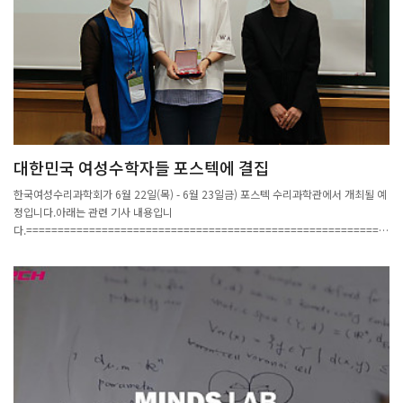
대한민국 여성수학자들 포스텍에 결집
한국여성수리과학회가 6월 22일(목) - 6월 23일금) 포스텍 수리과학관에서 개최될 예
정입니다.아래는 관련 기사 내용입니
다.=========================================================
====================================== 21일 포스텍에 따르면 ‘한국여
성수리과학회(KWMS)가 22일부터 23일까지 한국고등과학원 후원을 받아 ‘제 13회
한국여성수리과학회 국제 학술대회’를 포스텍에서 개최한다.분야를 리드하는 3명의
여성수학자들의 기조강연과 윤송이 엔씨소프트문화재단 이사장의 ‘공부와 일 그리고
리더십’이란 주제강연 그리고 인공지능 최고 전문가 최승진 포스텍 교수의 ‘4차산업혁
명시대를 위한 인공지능 딥러닝’에 대한 강연이 예정돼 있다. 6개 수학 분과에서 50여
편의 논문이 발표될 예정에 있어 학술교류를 바탕으로 국내외 활발한 네트워킹의 장이
될 전망이다.이번 국제학술회의에서는 포스텍 배명진 교수와 숭실대 심은하 교수에게
제 1회 KWMS-엔씨소프트문화재단 젊은여성수학자상이 수여된다. 한국여성수리과학