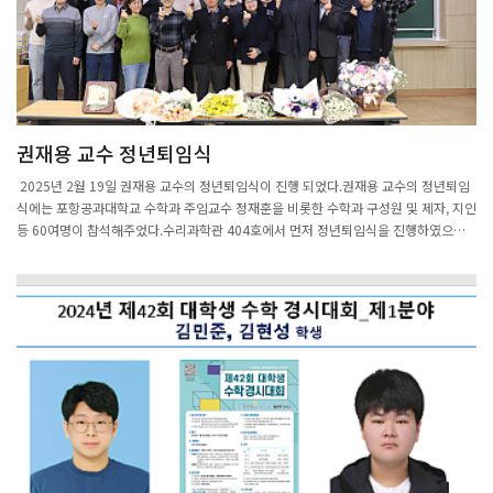
획이다.대규모 물리 정보 기반 인공지능 모델 연구, 기하학 기반 기계학습 연구, 기계학
습에 사용되는 기하학 최적화 문제에 관한 이론적 성질 연구 등을 통해 해석학적·기하
학적 기계학습이라는 새로운 연구 분야를 창출하고, 인공지능 응용에서의 이론적 한계
극복에 기여할 것으로 기대된다.연구를 이끌 황현주 센터장은 철강 제조공정에 수학을
활용한 온도 예측 인공지능 솔루션을 개발해 과기정통부와 대한수학회로부터 지난해
‘올해의 최석정상’을 받으며 실력을 인정받은 바 있다.김정표 시 디지털융합산업과장은
권재용 교수 정년퇴임식
“시는 지난 7월 디지털융합산업과를 신설하며 인공지능과 양자컴퓨터 등 미래 핵심 신
산업 육성을 위해 모든 행정력을 집중하고 있다”며 “알파고, 챗GPT 등 빠르게 진화하
2025년 2월 19일 권재용 교수의 정년퇴임식이 진행 되었다.권재용 교수의 정년퇴임
고 있는 AI를 전략산업으로 육성해 다양한 사업 분야에 확대 적용하기 위해서는 근간이
식에는 포항공과대학교 수학과 주임교수 정재훈을 비롯한 수학과 구성원 및 제자, 지인
되는 수학을 잘 이해하고 연구해야 한다”고 말했다.한편 선도연구센터 사업은 1990년
등 60여명이 참석해주었다.수리과학관 404호에서 먼저 정년퇴임식을 진행하였으며
부터 30여 년간 꾸준히 과기정통부에서 추진해 온 대표적인 기초연구 지원사업으로,
감사패 전달 및 퇴임강연을 짧게 진행하였다.그 후 포스코 국제관으로 이동하여 다함께
현재는 150개의 선도연구센터가 운영 중이다.출
만찬을 즐겼다.
처: https://v.daum.net/v/20230922192922786