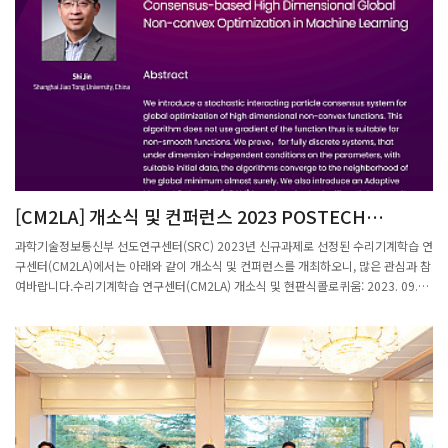
[CM2LA] 개소식 및 컨퍼런스 2023 POSTECH
INTERNATIONAL CONFERENCE ON
과학기술정보통신부 선도연구센터(SRC) 2023년 신규과제로 선정된 수리기계학습 연
MATHEMATICAL MACHINE LEARNING AND AI
구센터(CM2LA)에서는 아래와 같이 개소식 및 컨퍼런스를 개최하오니, 많은 관심과 참
여바랍니다.수리기계학습 연구센터(CM2LA) 개소식 및 현판식콜로퀴움: 2023. 09.
21 (목) 10:30 ~12:00 LG 연구동 101호개소식 : 2023. 09. 21(목) 15:00 ~16:30
LG 연구동 101호현판식 : 2023. 09. 21(목) 16:30 ~17:30 수리과학관 정문 (*현판
식이후 LG연구동 1층 리셉션 예정) 수리 기계학습 및 인공지능 국제학술대회 2023
POSTECH International Conference on Mathematical Machinge Learning and
AI일시: 2023. 09. 22(금) 10:00 ~18:10장소: 포스코 국제관 대회의실 106호참가 신
청 : 포스터 QR코드(구글 Form -> SRC 컨퍼런스 참여 설문지 - Google Forms )을
통한 참석여부 사전 제출문의 : POSTECH 수리기계학습 연구센터(054-279-8034,
youme@potech.ac.kr)