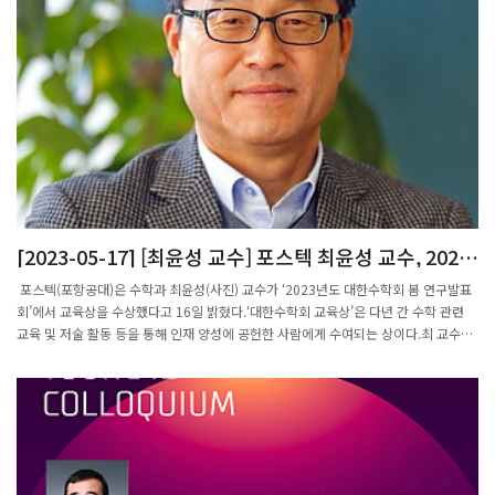
[2023-05-17] [최윤성 교수] 포스텍 최윤성 교수, 2023
대한수학회 교육상 수상
포스텍(포항공대)은 수학과 최윤성(사진) 교수가 ‘2023년도 대한수학회 봄 연구발표
회’에서 교육상을 수상했다고 16일 밝혔다.‘대한수학회 교육상’은 다년 간 수학 관련
교육 및 저술 활동 등을 통해 인재 양성에 공헌한 사람에게 수여되는 상이다.최 교수는
서울대학교에서 수학전공 학사 학위, 미국 로체스터대학에서 함수해석학 전공으로 석
사와 박사 학위를 취득하고, 1988년부터 35년 간 포스텍에서 학생들을 지도하고 있
다.함수해석학 분야의 무한차원 함수이론에서 새로운 연구 분야를 개척해 세계적인 수
준의 연구성과를 달성했다는 평가를 받는다.최 교수는 2009년부터 태광그룹 일주학술
문화재단의 후원으로 매년 일주수학학교도 개최하고 있다. 일주수학학교는 대학원생
을 포함해 국내외 연구원과 교수들이 격의 없이 토론할 수 있는 개방학교다.출처: 포스
텍 최윤성 교수, 2023 대한수학회 교육상 수상 | 세계일보 (segye.com)