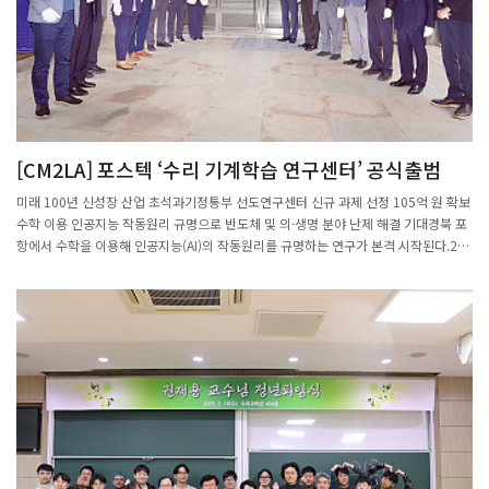
는 밑도드리의 창작 원리를 파악한 것 외에도 위상수학, 기하학, 대수학을 기반으로 의
학, 천체물리, 음악 분야 등을 이해하려는 시도를 이어가고 있다. 가령 동맥경화가 발생
하면 혈류가 막힌 혈관 부위를 중심으로 와류같이 도는 구조가 생기는데, 그 혈류의 주
기를 수학적으로 분석해 예방 또는 진단하는 방식이다.또 편미분 방정식의 기계학습적
연구를 진행해 기계학습의 인공신경망 이론과 편미분 방정식의 해법 이론 연구 등을 진
행하고 있다.연구실은 밑도드리의 창작 원리를 파악한 것 외에도 위상수학, 기하학, 대
수학을 기반으로 의학, 천체물리, 음악 분야 등을 이해하려는 시도를 이어가고 있
[CM2LA] 포스텍 ‘수리 기계학습 연구센터’ 공식출범
다. “데이터과학 연구는 사회를 이롭게 해야 한다고 생각한다”는 정 교수는 AI 수학 아
카데미와 같은 지역 교육 프로그램을 개설하고, 제3세계 국가 데이터를 분석해 해당국
미래 100년 신성장 산업 초석과기정통부 선도연구센터 신규 과제 선정 105억 원 확보
의 문제를 해결해주는 사회적 봉사에도 많은 시간을 할애하고 있다.정 교수는 “앞으로
수학 이용 인공지능 작동원리 규명으로 반도체 및 의·생명 분야 난제 해결 기대경북 포
도 데이터과학과 AI의 근본적인 수학적 연구를 진행하면서, 이것이 또한 다양한 분야에
항에서 수학을 이용해 인공지능(AI)의 작동원리를 규명하는 연구가 본격 시작된다.22
응용될 수 있도록 하겠다”고 말했다.※대학 연구실은 인류의 미래에 어떤 일들이 펼쳐
일 포항시에 따르면 시와 포스텍은 전날 LG 연구동 대강당에서 ‘선도연구센터(SRC)
질지 엿볼 수 있는 창문입니다. 인류 지식의 지평을 넓히는 연구부터 실제 인간의 삶을
수리 기계학습연구센터’ 개소식을 개최했다. 포항시와 포스텍은 21일 LG 연구동 대강
편하게 하는 기술 개발까지 다양한 모험과 도전이 펼쳐지고 있습니다. 오늘도 연구실
당에서 ‘선도연구센터(SRC) 수리 기계학습연구센터’ 개소식을 개최한 가운데 참석자
마다 교수와 연구원, 학생들이 머리를 맞대고 열정을 펼치고 있습니다. 연구자 한 명
들이 기념 촬영을 하고 있다.이날 김성근 포스텍 총장, 안태규 기초연구본부 자연과학
한 명은 모두 하나하나의 학문입니다. 동아사이언스는 210개에 이르는 연구실을 보유
단장, 김정표 포항시 디지털융합산업과장, 문미옥 과학기술정책연구원장, 김현민 국가
한 포스텍과 함께 누구나 쉽게 연구를 이해할 수 있도록 2분 분량의 연구실 다큐멘터
수리과학연구소장, 박종일 대한수학회장 등 산·학·연·관 관계자 100여 명이 참석했
리, 랩큐멘터리를 매주 수요일 소개합니다.동아사이언스 조승한 기
다.김성근 포스텍 총장의 환영사를 시작으로 수리 기계학습연구센터 소개와 현판식이
자 shinjsh@donga.com
이어졌다.또한 22일에는 컨퍼런스를 열고 ‘수리 기계학습 및 인공지능 국제학술대
회’를 통해 연구 협력을 위한 현안을 논의했다.포스텍 수리 기계학습연구센터는 지난 6
월 과기정통부 선도연구센터 지원사업에 선정됨에 따라 오는 2030년까지 7년간 105
억 원의 연구비를 지원받아 인공지능 작동원리 규명과 고급 인재 육성 등을 수행할 계