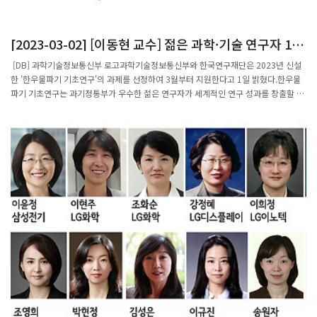
[2023-03-02] [이동현 교수] 젊은 과학·기술 연구자 15
명, 10년간 장기지원 받는다
[DB] 과학기술정보통신부 로고과학기술정보통신부와 한국연구재단은 2023년 신설
한 '한우물파기 기초연구'의 과제를 선정하여 3월부터 지원한다고 1일 밝혔다.한우물
파기 기초연구는 과기정통부가 우수한 젊은 연구자가 세계적인 연구 성과를 창출할 수
있도록 장기간 한 분야에서 도전적인 연구를 꾸준히 할 수 있게 지원하는 사업이다.박
사학위 취득 후 15년 이내의 연구원을 대상으로 도전적이고 혁신적인 기초연구 과제
15개를 선정해 연 2억원 내외의 연구비를 총 10년간 지원한다.이번에 선정된 연구자
는 △이동현 포항공과대학교 조교수 △서정필 대구경북과학기술원 부교수 △이정현
충남대학교 부교수 △정충원 서울대학교 조교수 △류홍열 경북대학교 조교수 △이보
경 동아대학교 조교수 △이민호 한림대학교 조교수 △김유형 서울대학교병원 연구전
담교수 △이윤희 서울대학교 부교수 △박상욱 서울대학교 조교수 △표석훈 울산과학
기술원 부교수 △김영기 포항공과대학교 조교수 △강동원 중앙대학교 부교수 △차옥
균 성신여자대학교 조교수 △차효정 경북대학교 조교수 등이다.한우물파기 사업 대상
자 선정은 는 지난해 11월 공고 후 신청한 207명의 연구자를 대상으로 토론평가, 발표
평가를 거쳤다.선정작업에 참여한 전담평가단은 단순히 연구과제 선정에 그치지 않고
연구수행 과정에서의 연구내용 및 방향에 대한 컨설팅, 네트워크 구축을 위한 정기워크
숍까지 맡아 지속적인 지원을 한다.한우물파기 외에도, 과기정통부는 2023년 상반기
개인기초연구사업으로 세종과학펠로우십, 생애첫연구, 우수신진연구, 중견연구 등
1634개 과제를 선정해 2181억원을 지원한다.이창윤 과기정통부 연구개발정책실장은