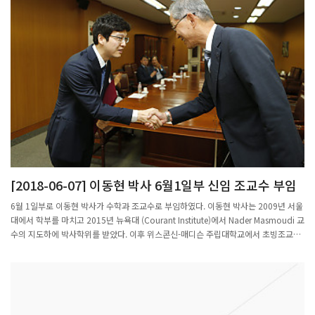
[2018-06-07] 이동현 박사 6월1일부 신임 조교수 부임
6월 1일부로 이동현 박사가 수학과 조교수로 부임하였다. 이동현 박사는 2009년 서울
대에서 학부를 마치고 2015년 뉴욕대 (Courant Institute)에서 Nader Masmoudi 교
수의 지도하에 박사학위를 받았다. 이후 위스콘신-매디슨 주립대학교에서 초빙조교수
(Posdoctoral) 로 3년간 재직하였다. 유체방정식(Navier-Stokes, Euler)과 기체방정
식(Boltzmann)을 연구하였고 특히 유체나 기체방정식에서 도출되는 다양한
boundary 문제에 대한 중요한 결과를 발표하였다. 특히 일반적인 smooth convex
domain에서의 기체의 평형상태 수렴에 관한 오래된 문제를 해결한 업적을 인정받고
있다. (좌측부터 총장님, 화학과 서종철 교수, 수학과 이동현 교수)