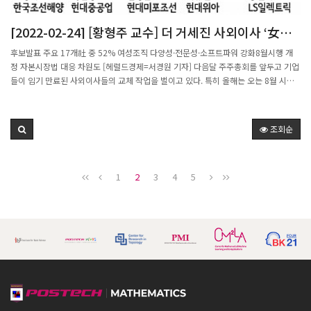
"성공 가능성이 높지 않아도 젊은 연구자들이 창의·도전적 연구를 장기간 수행할 수
있도록 한우물파기 연구를 신설했다"며 "젊은 연구자들이 기존 연구의 패러다임 혁신
[2022-02-24] [황형주 교수] 더 거세진 사외이사 ‘女風
을 일으킬 수 있는 핵심연구를 조기에 장기적으로 수행하여 세계적인 연구성과를 창출
당당’ [비즈360]
할 수 있도록 지원하겠다. 앞으로 한우물파기의 신규과제 수도 차츰 늘려나갈 것"이라
후보발표 주요 17개社 중 52% 여성조직 다양성·전문성·소프트파워 강화8월시행 개
고 밝혔다.출처:젊은 과학·기술 연구자 15명, 10년간 장기지원 받는다 (news1.kr)
정 자본시장법 대응 차원도 [헤럴드경제=서경원 기자] 다음달 주주총회를 앞두고 기업
들이 임기 만료된 사외이사들의 교체 작업을 벌이고 있다. 특히 올해는 오는 8월 시행
되는 개정 자본시장법에 대비, 신규 추천 이사 중 절반이 여성으로 꾸려지고 있다. 기업
들은 이를 통해 경영의 다양성과 투명성을 제고하고 여성 이사들의 전문성과 소프트파
워를 활용, ESG(환경·사회·지배구조) 대응력을 강화하겠다는 전략이다.최근 국내 기
조회순
업들은 정기 주주총회 소집 결의를 공시하면서 신규 선임 사외이사 후보자를 잇따라 발
표하고 있다. 삼성전자, LG화학, 포스코, SK이노베이션, KT 등 17개사에 따르면 이달
이들 회사가 공개한 신임(재선임 제외) 사외이사 내정자는 총 25명으로 이 중 13명
1
2
3
4
5
(52%)이 여성이다.삼성전자는 다음달 16일 열리는 주총에서 한화진 국가과학기술인
력개발원 석좌교수와 김준성 전 싱가포르투자청(GIC) 국장을 새 사외이사로 선임할 예
정이다. 삼성전자는 한 교수의 추천 사유에 대해 “1993년 한국환경연구원의 창립멤버
로 2009~2010년 대통령실 환경비서관을 역임한 기후·환경 분야의 최고 전문가”라
며 “ESG(환경·사회·지배구조) 전문성을 가지고 크게 활약할 것으로 기대된다”고 밝
혔다. 삼성전기도 같은날 주총에서 이윤정 김앤장법률사무소 변호사를 신임 사외이사
로 세울 예정이다. 이 변호사 역시 현재 한국환경법학회 부회장과 환경부 고문 변호사
를 맡고 있는 환경 분야에 소양이 깊다. LG화학은 지난 22일 이현주 KAIST 교수(생명
화학공학과)와 조화순 연세대 교수(정치외교학과)를 신임 사외이사 후보자로 이름을
올렸다. LG화학은 이 후보자에 대해 “국제적으로 주목 받고 있는 젊은 학자”라며 “화