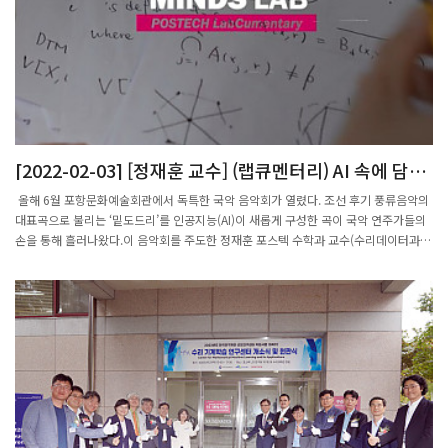
회는 엔씨소프트문화재단의 후원으로 우수한 젊은 여성 수학자를 발굴함은 물론 여성
수학자에 대한 사회적 위상을 제고하고 수학 분야의 탁월한 여성 인재를 양성하는 데
기여할 목적으로 KWMS-엔씨소프트문화재단 젊은여성수학자상을 제정했다.첫 수상
자인 배명진 교수는 오래된 난제인 프란틀 추측을 증명한 순수수학의 업적으로, 응용수
학수상자 숭실대 심은하 교수는 감염병에 대한 의학, 경제학과의 융합의 탁월한 업적이
높이 평가되었다.포항=장영태 기자
3678jyt@segye.com http://www.segye.com/newsView/20170621002346
[2022-02-03] [정재훈 교수] (랩큐멘터리) AI 속에 담긴
수학의 비밀 푼다
올해 6월 포항문화예술회관에서 독특한 국악 음악회가 열렸다. 조선 후기 풍류음악의
대표곡으로 불리는 ‘밑도드리’를 인공지능(AI)이 새롭게 구성한 곡이 국악 연주가들의
손을 통해 흘러나왔다.이 음악회를 주도한 정재훈 포스텍 수학과 교수(수리데이터과학
연구소장)는 “위상수학을 접목해 밑도드리에 독특한 순환구조가 있다는 것을 발견하
고 비슷한 패턴의 음악을 작곡할 수 있겠다고 생각했다”며 “단순히 데이터를 통해 음
악을 만들기만 하는 게 아니라, 수학 원리를 통해 창작 원리를 알아냄으로써 해석 가능
한 음악을 만들고자 했다”고 말했다. 정재훈 포스텍 수학과 교수·수리데이터과학연구
소장 정 교수가 이끄는 수리데이터과학연구소는 데이터과학과 AI의 근본적인 수리 연
구를 수행하고 있다. 순수수학, 응용수학, 산업수학 연구자들이 모여 데이터과학에 대
한 수학적 이론을 구축하고, 알고리즘을 해석해 과학과 산업의 다양한 분야에 적용하는
것이다.정 교수는 “데이터과학과 AI가 현대 사회의 가장 큰 화두이지만, 이를 응용하는
기술에 비해 기저의 수학 원리에 대한 연구는 국내에서 제대로 이뤄지지 않고 있다”며
“수리데이터과학연구소가 선도적 역할을 하기 위해 노력하고 있다”고 말했다.정 교수