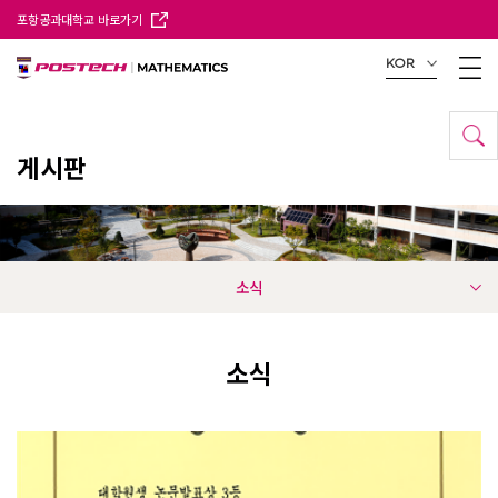
포항공과대학교 바로가기
KOR
게시판
소식
소식