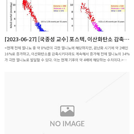
매끄러운 구조를 기술하기 위하여, 닫힌 끈이론 관점의 그로모프-위튼에서 처음으로
제안한 것이 쿠라니시 구조다. 이를 네 저자가 2009년에 집필한 또 다른 저서인 를 비
롯한 다른 많은 논문에서 열린 끈 이론의 관점으로 확장 발전시켰다.오용근 교수는 “이
러한 맥락에서 이 구조에 대한 실과 허를 총망라한 설명이 필요하다는 학계의 요구에
부응하기 위해 이 책을 내게 되었다. 쿠라니시 구조 이론은 기하학과 수학에서 제기되
는 다른 모듈라이 문제까지 확장될 수 있다는 점에서 중요한 이론이다. 이 책이 인접한
[2023-06-27] [국종성 교수] 포스텍, 이산화탄소 감축
다양한 분야의 수학자들에게 안내서가 되기를 희망한다”고 밝혔다. 해당 저서는 지난
시기의 극한 엘니뇨 증가 예측
11월에 출간됐으며, 아마존 등 온라인에서 구입할 수 있다.
<현재 전체 엘니뇨 중 약 8%만이 극한 엘니뇨에 해당하지만, 온난화 시기에 약 2배인
16%로 증가하고, 이산화탄소를 감축시키더라도 계속해서 증가해 전체 엘니뇨의 34%
가 극한 엘니뇨로 발달할 수 있다. 이는 현재 기후의 약 4배에 해당하는 수치이다.>포
스텍(POSTECH·총장 김무환)은 국종성 환경공학부·수학과 교수와 가이얀 파티라나
연구팀이 대기 중 이산화탄소가 감소하더라도 극한 엘니뇨의 빈도와 강도가 증가할 것
이라는 시뮬레이션 결과를 발표했다고 26일 밝혔다.학계에서는 이번 연구가 지금까지
의 기후변화 대응 정책을 보완해야 할 필요가 있음을 보여주는 결과라고 평가하고 있
다.<국종성 포스텍 교수>연구팀은 지구 시스템 모델을 이용한 이산화탄소의 농도 증
감 시뮬레이션을 통해 이산화탄소 감축 상황에서도 극한 엘니뇨 발생빈도가 증가할 것
이라는 예측 결과를 얻었다. 이러한 예측은 탄소 중립 등의 탄소 저감 정책에도 불구하
고, 이미 고농도로 축적된 대기 중의 이산화탄소 농도로 인해 극한 엘니뇨의 발생이 불
가피하다는 것을 의미한다.연구팀은 또 시뮬레이션을 통해 극한 엘니뇨의 영향권에 있
는 지역은 기후가 바뀌는 ‘기후 상태 전환(climate regime shift)’을 겪을 수 있다는 것
도 확인했다. 남아메리카와 호주 북서부, 남아시아 지역에서는 평균 강우량이 감소해
사막화가 발생할 수 있으며, 동아시아와 열대 아프리카, 열대 북부와 남부 아메리카 지