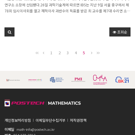
연구소 소장에 선임됐다.26일 과학기술계에 따르면 IBS는 지난 9일 서울 중구에서 제
78회 임시이사회를 열고 재적이사 과반수의 득표를 받은 최 교수를 제7대 수리연 소장
에 선임했다. 과학기술정보통신부 장관의 승인도 최근 이뤄졌으며, IBS 원장의 최종 임
명은 내년 1월 초로 예상된다. 임기는 임명 후 3년이다.최 신임 소장은 서울대 수학과
를 졸업하고 미국 로체스터대에서 함수해석학으로 석·박사 학위를 받았다. 부산대 수
조회순
학과를 거쳐 1988년부터 포스텍 수학과 교수에 부임해 현재까지 근무 중이다. 그는 포
스텍에서 수학과 주임교수, 교무처장, 포항수학연구소장 등 주요 보직을 역임했으며,
지난 3월 명예교수로 추대됐다.최 신임 소장은 함수해석학 분야의 권위자로 무한차원
1
2
3
4
5
함수이론의 성질 분야에서 세계적 석학으로 인정 받고 있다. 그는 이 같은 연구 성과를
인정 받아 2015년 대한수학회 학술상, 2023년 대한수학회 교육상 등을 수상하기도
했다.수리연은 김현민 전 소장이 임기를 약 2달 앞둔 지난 1월 의원면직(자진 사직)하
면서 현재까지 소장이 공백인 상태였다. 최 신임 소장이 임명되면 수리연은 약 1년 만
에 새 소장을 맞는다.수리연은 산업 수학 연구를 위해 2005년 한국기초과학지원연구
원(KBSI) 산하에 설립된 정부출연연구기관이다. 2012년 IBS 부설연구소로 이관돼 현
재까지 산업수학, 의료수학 등 수학을 산업 분야에 응용하는 연구를 맡고 있다. 신종 코
로나바이러스 감염증(코로나19) 대유행 시기 대한수학회와 공동으로 ‘코로나19 수리
모델링 태스크포스(TF)’를 운영하며 감염병 확산 방지에 기여하기도 했다.출
처: https://www.chosun.com/economy/science/2024/12/26/NGZLQWQC7X
HFCSYZAUH6VVTVWA/
개인정보처리방침
이메일무단수집거부
저작권정책
이메일
math-info@postech.ac.kr