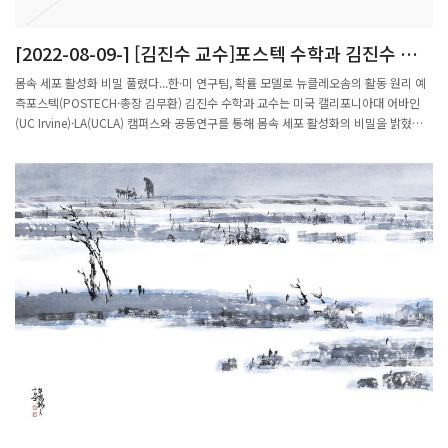
[2022-08-09-] [김진수 교수]포스텍 수학과 김진수 교
수 연구팀, 몸속 세포 활성화 비밀 밝혔다
몸속 세포 활성화 비밀 풀렸다...한·미 연구팀, 확률 모델로 뉴클레오솜의 활동 원리 예
측포스텍(POSTECH·총장 김무환) 김진수 수학과 교수는 미국 캘리포니아대 어바인
(UC Irvine)·LA(UCLA) 캠퍼스와 공동연구를 통해 몸속 세포 활성화의 비밀을 밝혔다.
확률보행(Random walk)이라는 수학 모델로 예측한 내용을 실험을 통해 검증한 연구
다. 분열하는 세포의 염색체는 실에 돌돌 말린 구슬 형태다. 긴 DNA가 단백질 핵을 감
싸고 있는 것인데, 각각의 구슬 형태를 '뉴클레오솜'이라고 부른다. 뉴클레오솜의 활동
원리는 주로 시험관을 통해 연구돼 실제 몸속의 생생한 뉴클레오솜에 대해선 많이 알려
진 바가 없었다.연구팀은 신호 의존 전사 인자(SDTF)를 조정해 몸속 뉴클레오솜의 활
동 원리를 밝히고자 했다. 신호 의존 전사 인자는 활성화되면서 뉴클레오솜의 특정 부
위에 달라붙어 위치를 변화시키는 역할을 한다. 연구팀은 뉴클레오솜의 움직임을 묘사
하는 확률 모델을 개발, 여기서 얻은 데이터를 시간에 따라 관측된 실제 DNA 데이터와
비교했다.그 결과, DNA가 단백질 핵을 감싸고 다시 푸는 과정은 시험관 연구 결과에 비
해 상당히 느리게 진행되는 것으로 조사됐다. DNA 중에서도 협동성을 가진 DNA만이
확률 모델과 실험 결과가 일치하기도 했다.또 신호 의존 전사 인자가 뉴클레오솜의 정
중앙이 아닌 가장자리에 가깝게 달라붙었을 때 위치가 가장 많이 바뀌었으며, 신호 의
존 전사 인자가 진동하면 위치 변동성이 더욱 커지는 것으로 드러났다.이 결과는 단백
질 결합 위치에 따라 몸속 세포의 활동성이 달라진다는 사실을 확률 모델과 실험 결과
를 함께 이용해 검증한 최초의 성과다. 직접 관측하기 어려운 몸속 세포의 움직임을 수
학적으로 풀어냈을 뿐만 아니라, 수학과 생물학이 시너지를 낸 연구로 더욱 눈길을 끈