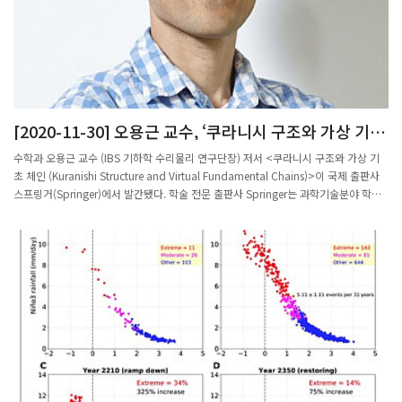
[2020-11-30] 오용근 교수, ‘쿠라니시 구조와 가상 기초
체인’ 발간
수학과 오용근 교수 (IBS 기하학 수리물리 연구단장) 저서 <쿠라니시 구조와 가상 기
초 체인 (Kuranishi Structure and Virtual Fundamental Chains)>이 국제 출판사
스프링거(Springer)에서 발간됐다. 학술 전문 출판사 Springer는 과학기술분야 학술
서적과 함께 학술지 <네이처>를 발행하는 출판사다. 이번 저서는 Springer 수학 단행
본 시리즈의 한 권으로 출판됐으며, 오용근 교수가 켄지 후카야 사이먼스 기하 물리 연
구 센터 (Simons Center for Geometry and Physics (SCGP))∙뉴욕 주립대 교수, 히
로시 오타 나고야대 교수, 카오루 오노 일본 수리 과학 연구소 (Research Insitutute
for Mathermatical Sciences (RIMS))∙교토대 교수와 함께 공동으로 집필하였다.이번
저서는 쿠라니시 구조의 기초를 확립하였다. “쿠라니시 구조는 미분기하학에서 대수기
하학의 스킴 구조에 해당하는 대역적 해석학의 도구다. 쿠라시니 구조 이론은 유사-복
소해석 곡선의 모듈라이 공간 연구에 필요한데, 이는 특히 라그랑지안 부분다양체와 그
들의 변형 이론을 일반적인 경우에 기술할 때 필수 불가결한 이론이다” 고 오용근 교수
는 설명했다.그로모브의 유사-복소해석 곡선은 심플렉틱 기하 위상수학의 핵심적인 도
구다. 1999년, 공동저자인 켄지 후카야와 카오루 오노가 이 곡선들의 모듈라이 공간의