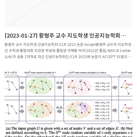
역은 반대로 강수량이 증가할 수 있다. 실제로 강수량 증가가 두드러졌던 북미와 남미
서부 지역, 열대 아프리카 지역에서는 홍수가 더 자주 발생할 수 있다는 결과가 나왔다.
우리나라를 포함한 동아시아는 겨울철 극한 엘니뇨 발생이 잦아지면 이듬해 봄에 강수
량이 폭발적으로 증가할 수 있다. 극한 엘니뇨가 발생 당시 이상기후를 일으키는 것을
넘어 장기적으로 여러 지역의 기후 상태까지 바꿀 수 있음을 최초로 제시한 것이다.국
[2023-01-27] 황형주 교수 지도학생 인공지능학회
종성 교수는 “탄소 중립 등 이상기후를 막기 위한 정책을 설계할 때 지구 평균기온과
ICLR 2023 논문 ACCEPT
강수량 등의 지표만으로는 복잡한 기후체계를 제대로 반영할 수 없어 극한 엘니뇨의 강
황형주 교수 지도학생 인공지능학회 ICLR 2023 논문 Accept황형주 교수의 지도학생
화와 같은 현상을 충분히 고려해야 한다”며 “이미 배출된 온실가스는 지속적으로 기후
인 수학과 통합과정 조성웅 학생과 졸업생 이재용 박사(2022년 졸업, KIAS AI Center
에 영향을 미치기 때문에 이러한 장기적인 영향까지 기후변화에 의한 사회적 비용으로
소속)가 공동 1저자로 최근 인공지능학회인 ICLR 2023에 논문이 ACCEPT 되었다.논
평가하고, 예측하는 것이 중요하다”고 말했다.한국연구재단 리더사업(급격한기후변화
문관련 연구결과 소개는 아래와 같다.논문 제목: HyperDeepOnet: Learning
연구센터)의 지원을 받아 수행된 이번 연구성과는 최근 국제학술지 ‘사이언스 어드밴
operator with complex target function space the limited resources via
시스(Science Advances)’에 게재됐다.출처: 포스텍, 이산화탄소 감축 시기의 극한 엘
hypernetwork, ICLR 2023저자: Jae Yong Lee, SungWoong Cho, H.J. Hwang연
니뇨 증가 예측 - 전자신문 (etnews.com)
구내용: 편미분방정식을 시뮬레이션 하는 수치적인 접근을 대신하여 딥 러닝을 이용하
여 시뮬레이션 하려는 시도가 등장하고 있다.본 연구에서는 기존의 대표적인 작용소 학
습 모델이 가지는 한계를 극복하고자 이를 더욱 일반화한 새로운 모델을 개발하였으며
기존 모델의 문제를 해결해 주는 원인을 이론적으로 증명하였다.