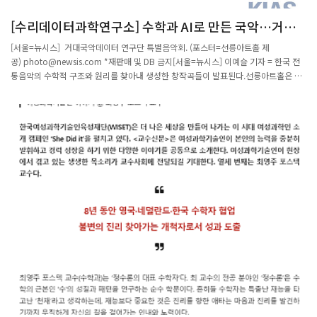
다. 이미 알려진 생물 현상을 수학 모델로 해석했던 기존 연구들과도 차이를 보인다.한
[수리데이터과학연구소] 수학과 AI로 만든 국악…거대
편, 이 연구성과는 국제 학술지 '셀 리포트(Cell Reports)'에 최근 게재됐다.포항=정재
국악데이터 연구단 음악회
훈기자 jhoon@etnews.com
[서울=뉴시스] 거대국악데이터 연구단 특별음악회. (포스터=선릉아트홀 제
공) photo@newsis.com *재판매 및 DB 금지[서울=뉴시스] 이예슬 기자 = 한국 전
통음악의 수학적 구조와 원리를 찾아내 생성한 창작곡들이 발표된다.선릉아트홀은 고
등과학원 거대국악데이터 연구단과 포스텍 수리 데이터과학 연구소의 주관으로 이뤄
지는 특별 음악회가 18일 오후 7시 수림문화재단 김희수 아트센터 스페이스원에서 열
린다고 밝혔다.이번에 발표되는 음악은 국악의 수학적 연구와 인공지능(AI) 국악 연구
의 중간 결과다. AI 창작에는 정재훈 고등과학원 교수와 포스텍 연구원 등이 참여했다.
연구단은 지난 3년간 궁중음악과 풍류음악을 중심으로 대규모 데이터를 수학적으로
분석해 국악의 원리를 탐구하고, 이를 AI 기법과 접목해 창작에 활용하는 연구를 이어
왔다.특히 연구단이 AI를 활용해 발표한 기존 작품들은 독주곡 위주였지만, 이번에는
합주곡으로 작곡해 초연한다.◎공감언론 뉴시스 ashley85@newsis.com