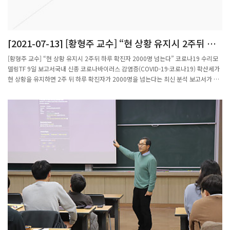
[2021-07-13] [황형주 교수] “현 상황 유지시 2주뒤 하
루 확진자 2000명 넘는다” 코로나19 수리모델링TF 9일
[황형주 교수] “현 상황 유지시 2주뒤 하루 확진자 2000명 넘는다” 코로나19 수리모
보고서
델링TF 9일 보고서국내 신종 코로나바이러스 감염증(COVID-19·코로나19) 확산세가
현 상황을 유지하면 2주 뒤 하루 확진자가 2000명을 넘는다는 최신 분석 보고서가 나
왔다.국가수리과학연구소와 대한수학회가 운영하는 코로나19 수리모델링 태스크포스
(TF)는 9일 이런 내용이 담긴 ‘코로나19 확산 예측 보고서’를 발표했다. 매주 발행되는
이 보고서는 수리연의 권오규∙손우식∙이효정∙최선화 연구원이 참여한 연구팀과 심은하
숭실대 수학과 교수팀, 이창형 울산과학기술원(UNIST) 수리과학과 교수팀, 정은옥 건
국대 수학과 교수팀, 정일효 부산대 수학과 교수팀, 황형주 포스텍 수학과 교수팀 등 국
내 전문가 9개팀이 분석한 결과를 담고 있다.이들 연구팀은 환자 한 명이 몇 명을 감염
시키는지 보여주는 값인 감염재생산지수(R값)이 9일 기준 약 1.3 내외 정도라고 분석
했다. 이 값은 감염자 한 사람이 몇 명에게 코로나19를 옮기는지를 나타내는 값으로 1
보다 크면 감염병이 확산한다고 보면 된다.이효정 수리연 부산의료수학센터장팀은 R
값이 이날 기준 1.32라고 분석했다. 1주일전인 2일 1.2보다 증가한 것으로 이 값이 별
다른 방역 강화 없이 유지될 경우 이달 16일 1595명, 23일 1884명, 30일 2087명, 8
월 6일에는 2266명의 하루 확진자가 발생할 것으로 예측했다.이창형 교수팀도 이와
유사한 감염재생산지수를 내놨다. 연구팀은 "지난달 11일부터 이달 9일까지 감염재생
산지수가 1.29로 분석됐다"며 "향후 2주간 하루 평균 1300~1700명 수준의 확진자