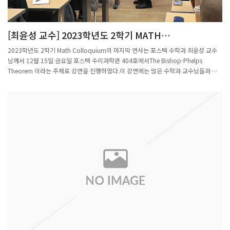
가 발생할 것으로 예측된다"는 분석을 내놨다. 정은옥 교수팀은 전국 감염재생산 지수
가 1.35로 1주 후 하루 확진자가 약 1533명, 2주 후 약 2030명에 이를 것으로 봤다.연
구팀들은 수도권 확산세가 앞으로 더 거세질 것이라는 예측을 모두 내놨다. 수도권 국
[최윤성 교수] 2023학년도 2학기 MATH
내발생 확진자는 7~9일 사흘연속 990명→994명→963명으로 900명대를 기록했다.
COLLOQUIUM 마지막 연사자로 강연 진행
4차 유행이 무서운 기세로 퍼지며 수도권 지역의 확산세가 심각하다.심은하 교수팀은
2023학년도 2학기 Math Colloquium의 마지막 연사는 포스텍 수학과 최윤성 교수
현재 R값이 방역조치로 줄어들지 않고 유지될 경우 수도권에서만 이달 16일 하루 확진
님께서 12월 15일 금요일 포스텍 수리과학관 404호에서The Bishop-Phelps
자 수가 1110명, 1주일 후인 23일 1335명이 발생할 것으로 예측했다. 정은옥 교수팀
Theorem 이라는 주제로 강연을 진행하였다.이 강연에는 많은 수학과 교수님들과 학
은 현재 추세가 지속될 경우 2주 후 수도권 하루 확진자 수가 1634명이, 이효정 센터장
생들이 참석하여 청강했다.최윤성 교수님은 1988년부터 35년간 포스텍에서 학생들을
팀도 2주 후 1409명, 3주 후 1529명, 내달 6일 1555명이 발생할 것으로 봤다.다만 이
지도하였으며 함수해석학 분야의 무한차원 함수이론에서 새로운 연구 분야를 개척해
번 분석들은 정부가 이달 12일부터 2주간 수도권에 새로운 사회적 거리두기 4단계를
세계적인 수준의 연구성과를 이뤘다.또한 2024년 1월22일(월) ~26일(금)까지 포스텍
적용하기로 한 내용을 반영하고 있지 않다. 정부는 9일 수도권 코로나19 확산세가 심
IBS 건물 301호에서 대학원생을 포함하여 국내외 연구원과 교수들이 격의 없이 토론
각해지며 가장 높은 수준의 방역조치인 거리두기 4단계를 수도권에 적용하기로 했다.
할 수 있는 개방학교인 제19회 일주수학학교가 개최된다.
4단계가 적용되면 사실상 야간 외출제한 조치가 시행된다. 오후 6시 이후 ‘3인 이상 사
적모임 금지’에 따라 2명까지만 모일 수 있다. 1인 시위 이외 모든 집회와 행사 금지, 그
리고 유흥시설도 영업이 중단된다. 식당과 카페 등 다중이용시설은 오후 10시까지만
운영, 스포츠 경기도 무관중으로 전환된다. 정부는 이에 더해 '4단계+α' 조치도 내렸다.
사모임 인원 포함 제외라는 백신 접종자에 대한 인센티브도 유보된다.감염병 전문가들
은 최근 확진자 발생 양상을 고려할 때 4단계 적용이 불가피한 조치라고 평가한다. 정
재훈 가천대 의대 예방의학과 교수는 9일 연합뉴스 "4단계 조처는 방역상으로 큰 이점
이 있을 것"이라며 "생활권이나 풍선 효과 등을 고려할 때 수도권 전체에 적용하는 게
바람직하다"고 말했다. 김탁 순천향대 부천병원 감염내과 교수도 "다음 주에는 (하루
신규) 확진자가 1500명 수준으로 늘어날 가능성이 있다"며 "지금 개입해야 2주 정도
뒤에는 환자 발생이 감소 추세를 보일 수 있다"고 말했다.[동아사이언스 고재원 기자]