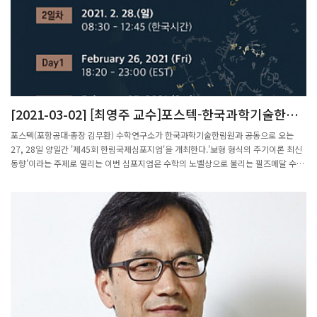
[2021-03-02] [최영주 교수]포스텍-한국과학기술한림
원, ‘제45회 한림국제심포지엄’ 개최
포스텍(포항공대·총장 김무환) 수학연구소가 한국과학기술한림원과 공동으로 오는
27, 28일 양일간 '제45회 한림국제심포지엄'을 개최한다.'보형 형식의 주기이론 최신
동향'이라는 주제로 열리는 이번 심포지엄은 수학의 노벨상으로 불리는 필즈메달 수상
자를 비롯한 국내외 정수론 분야의 최고 석학들이 참여해 21세기 수학을 이끌어갈 핵
심 난제에 관한 토론과 강연을 펼칠 예정이다.특히 27일 미국 명문 캘리포니아 버클리
대학 신석우 교수와 공동으로 운영되는 프로그램에는 2018년 필즈메달 수상자 벤카테
시 교수, 워릭대학 김민형 석좌교수 등 6명의 수학계 최고 연사들이 함께 자리한다.최
영주 포스텍수학연구소(PMI) 소장은 "이번 한림국제심포지엄은 국내 수학의 저변을
넓히는 발판이 될 것"이라며 "세계 석학과의 연구 교류를 활성화하고, 차세대 연구그
룹이 세계적인 수준으로 발전하는 계기가 되길 기대한다"고 했다.한민구 한국과학기술
한림원 원장은 "이번 심포지엄이 21세기 수학 핵심 난제 해결의 실마리를 찾는 자리가
됐으면 한다"고 했다.심포지엄은 유튜브(https://youtu.be/Wr4oKg2nkeo)로 생중
계된다.[매일신문]발췌