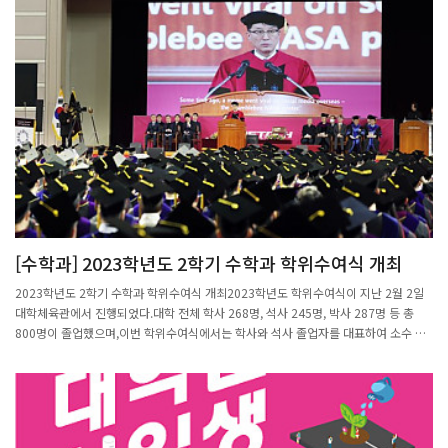
[수학과] 2023학년도 2학기 수학과 학위수여식 개최
2023학년도 2학기 수학과 학위수여식 개최2023학년도 학위수여식이 지난 2월 2일
대학체육관에서 진행되었다.대학 전체 학사 268명, 석사 245명, 박사 287명 등 총
800명이 졸업했으며,이번 학위수여식에서는 학사와 석사 졸업자를 대표하여 소수 인
원만 등단해 학위증을 받는 일반적인 졸업식과 달리 소외되는 인원 없이 학위수여식 참
석자 전원 단상에 올랐다.김성근 총장은 졸업식사에서 “호박벌은 자신의 한계를 모르
기 때문에 무수한 실패와 좌절 끝에 결국 날 수 있었다”며 공기역학적으로 불가능한 비
행을 가능하게 만든 호박벌의 우직함을 얘기했다.또 “지금은 힘겹게 날개를 퍼덕이는
호박벌과 같겠지만 언젠가는 하늘로 솟구치는 독수리같이 뻗어나가기를 기대한다”며