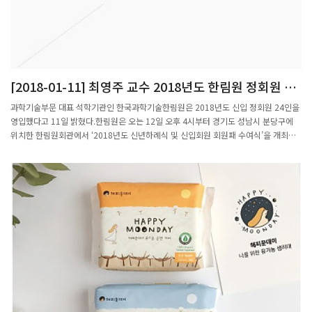
[2018-01-11] 최영주 교수 2018년도 한림원 정회원 선
출
과학기술부문 대표 석학기관인 한국과학기술한림원은 2018년도 신입 정회원 24인을
영입했다고 11일 밝혔다.한림원은 오는 12일 오후 4시부터 경기도 성남시 분당구에
위치한 한림원회관에서 ‘2018년도 신년하례식 및 신입회원 회원패 수여식’을 개최한
다.올해 한림원의 신입 정회원은 △정책학부 이유재 서울대학교 교수 등 2인 △이학부
이용훈 부산대학교 교수 등 8인 △공학부 박효선 연세대학교 교수 등 7인 △농수산학
부 임용표 충남대학교 교수 등 2인 △의약학부 조남훈 연세대학교 교수 등 5인으로 각
분야 최고의 과학기술 연구자들이 선정됐다.2018년도 정회원들은 지역 및 대학별로
고르게 선출됐다. 여성회원은 조화순 연세대학교 정치외교학과 교수, 이영숙
POSTECH 융합생명공학부 교수, 최영주 POSTECH 수학과 교수 등 3인이 포함됐다.
또한 2018년도 정회원 중 최연소는 조광현 KAIST 바이오및뇌공학과 교수로, 만 46세
(1971년 8월생)이며 현재 한림원 정회원 중 유일한 1970년대 생이다. 한림원 정회원
은 투명하고 편견 없는 심사 과정을 통해 후보자들의 연구업적과 공헌도를 평가, 과학
기술 발전에 선도적인 연구 성과를 낸 학자들이 선출된다.이명철 원장은 “우리나라 과
학기술의 발전을 방증하듯 최근에는 훌륭한 연구자들이 많아서 정회원 선출도 경쟁이
치열해지고 있다”며 “올해도 각 분야에서 우수한 석학들이 신입회원으로 영입된 만큼