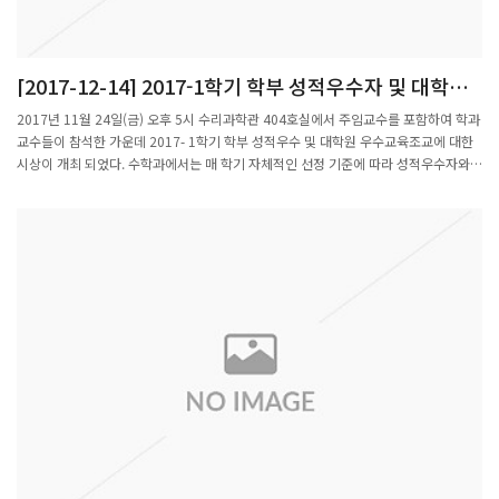
[2017-12-14] 2017-1학기 학부 성적우수자 및 대학원
우수 교육조교 시상식 개최
2017년 11월 24일(금) 오후 5시 수리과학관 404호실에서 주임교수를 포함하여 학과
교수들이 참석한 가운데 2017- 1학기 학부 성적우수 및 대학원 우수교육조교에 대한
시상이 개최 되었다. 수학과에서는 매 학기 자체적인 선정 기준에 따라 성적우수자와
우수교육조교를 선정하여 시상하고 있다.이번 수상자는 수학 전공과목의 성적이수를
평가기준으로 선발한 정다솔 외 9명과 전체 이수과목에 대한 이수를 평가하여 선정
한 김지예 외 11명으로 총 22명이 선정 되었고 대학원 우수 교육조교로는 박태언 외
11명이 선정되어 상장과 부상을 수여 받았다.또한 학사과정 학생 중 2017-2학기 우수
교육조교(Excellent Student Teaching Assitant)로 선발되어 활동한 윤태로 군에게
도 상장과 부상을 수였다. 이번에 선정된 윤태호 군은 학부학생이면서도 응용선형대수
과목 교육조교로 활동한 바 있다. 수학과에서는 수학전공 3,4학년(복수전공자도 가능)
을 대상으로 우수 조교를 선발하며 선발된 학생에게는 소정의 장학금이 지급된다. 이
제도는 우수한 학부생에게 교육 조교경험을 통하여 교육체험과 지식을 쌓는 기회를 제
공하고, 저학년 학생들에게는 role model을 보여 주려는 취지로 만들어진 수학과의
제도이다.