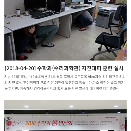
해결하고 이들의 금융 환경을 개선하는 것을 목표로 하고 있다.연구가 완료되면 더존비
즈온의 재무자료 빅데이터를 활용해 기존 신용평가 제도로 측정하기 힘들었던 일정 규
모 이하 중소기업의 자가 경영진단이 가능해질 것으로 기대된다. 이를 기업 대출 등 금
융권 심사과정에 적용할 경우, 1금융권 접근성이 낮았던 중소기업이 단순 재무제표 위
주의 정량적 정보뿐 아니라 다양한 정성적 자료로 평가받을 수 있어 기업 신용평가에서
정보비대칭 문제를 개선할 수 있다.또한, 소규모 기업을 대상으로 한 객관적 신용 측정
방법이 개발되기 때문에 기업의 재무현황, 경영 상태 진단, 부실 징후를 실시간 예측 가
능할 것으로 보인다. 이를 통해 중소기업 등 위기 대응 역량이 부족한 기업들도 스스로
경영환경을 검증할 수 있고, 나아가 거래 상대 기업의 안정성과 신뢰도를 참조하여 사
전에 리스크를 줄일 수 있게 된다.연구 결과가 보다 객관적이고 신뢰할 수 있는 새로운
기업 신용평가 모형으로 자리 잡을 경우, 향후 금융권에서도 이를 활용해 소규모 기업
[2018-04-20] 수학과(수리과학관) 지진대피 훈련 실시
지원을 원활히 하고 발생 가능한 부실에 빠르게 대응할 수 있을 것으로 기대된다.더존
비즈온 관계자는 “이번 연구는 기업 재무자료와 관련된 수많은 빅데이터 중 시장에 적
지난 11월15일(수) 14시29분 31초 경북 포항시 북구북쪽 9km지역 리히터규모 5.4
용할 수 있는 실제 사례를 발굴하기 위한 첫 사례란 점에서 의미가 있다. 빅데이터를 활
의 지진 발생 후아직까지 크고 작은 여진이 발생하고 있습니다.다소 여진이 줄고 있기
용한 신용평가모형 개발로 중소기업의 정보비대칭 문제를 해소하고 금융환경을 개선
는 하지만, 계속해서 경각심을가지고 혹시 모를 지진 발생에 대비하여 대피훈련
해 그동안 받은 과분한 사랑을 되돌려 드릴 것”이라며 덧붙여 “더존비즈온은 이번 연
을 2018.04.20(금),15:00~15:30분까지 실시하였습니다.1. 훈련대상: 수학과(수리과
구를 시작으로 기업 세무, 회계 분야에서 쌓아 온 전문성과 그동안 축적된 빅데이터 응
학관 입주자)2. 훈련내용: 스스로 체험하는 훈련 경험으로 실제 대피로와 대피장소 사
용기술을 활용해 4차 산업혁명 시대에 필요한 핵심 ICT 기술을 꾸준히 연구개발해 나
전 확인
갈 것”이라고 말했다.