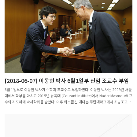
[2018-06-07] 이동현 박사 6월1일부 신임 조교수 부임
6월 1일부로 이동현 박사가 수학과 조교수로 부임하였다. 이동현 박사는 2009년 서울
대에서 학부를 마치고 2015년 뉴욕대 (Courant Institute)에서 Nader Masmoudi 교
수의 지도하에 박사학위를 받았다. 이후 위스콘신-매디슨 주립대학교에서 초빙조교수
(Posdoctoral) 로 3년간 재직하였다. 유체방정식(Navier-Stokes, Euler)과 기체방정
식(Boltzmann)을 연구하였고 특히 유체나 기체방정식에서 도출되는 다양한
boundary 문제에 대한 중요한 결과를 발표하였다. 특히 일반적인 smooth convex
domain에서의 기체의 평형상태 수렴에 관한 오래된 문제를 해결한 업적을 인정받고
있다. (좌측부터 총장님, 화학과 서종철 교수, 수학과 이동현 교수)