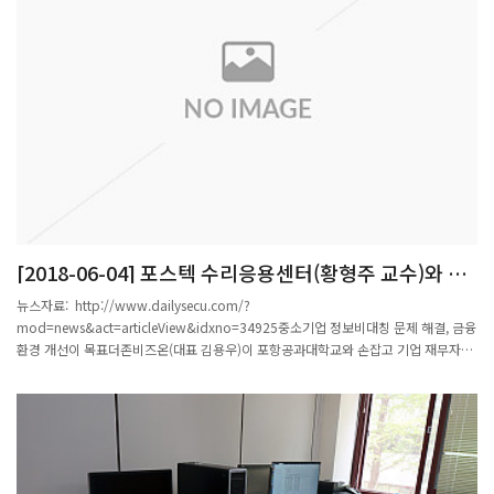
[2018-06-04] 포스텍 수리응용센터(황형주 교수)와 빅
데이터 활용한 인공지능 연구 시작
뉴스자료: http://www.dailysecu.com/?
mod=news&act=articleView&idxno=34925중소기업 정보비대칭 문제 해결, 금융
환경 개선이 목표더존비즈온(대표 김용우)이 포항공과대학교와 손잡고 기업 재무자료
빅데이터를 활용한 인공지능 연구에 나선다고 밝혔다.더존비즈온은 포항공과대학교
황형주 교수팀이 이끄는 포스텍 수리응용센터와 함께 ‘빅데이터 분석을 통한 인공지능
기업 신용평가모형 개발 연구’를 시작했다고 1일 밝혔다.이번 연구는 더존비즈온이 가
진 기업 세무, 회계 분야의 경험치와 포항공과대학교의 인공지능 연구 역량을 결합해
실제 산업 현장에 적용할 수 있는 시장 발전적 모델을 찾기 위해 진행된다. 실제로, 이
번 연구에서는 그동안 금융시스템 지원에서 소외됐던 중소기업의 정보비대칭 문제를