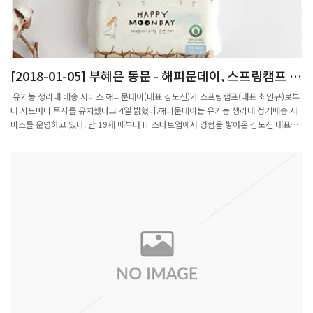
이들의 적극적인 참여를 바탕으로 한림원이 과학기술 발전에 더욱 기여할 수 있도록 노
력하겠다”고 강조했다.
[2018-01-05] 부혜은 동문 - 해피문데이, 스프링캠프 투
자 유치
유기농 생리대 배송 서비스 해피문데이(대표 김도진)가 스프링캠프(대표 최인규)로부
터 시드머니 투자를 유치했다고 4일 밝혔다.해피문데이는 유기농 생리대 정기배송 서
비스를 운영하고 있다. 만 19세 때부터 IT 스타트업에서 경험을 쌓아온 김도진 대표와
포항공대 출신 개발자 부혜은 이사가 공동창업했다.​스프링캠프는 네이버 계열의 초기
전문 벤처 캐피털이다. 인공지능 기반의 스마트 솔루션 회사인 수아랩과 인테리어 정보
공유 플랫폼 오늘의집 등 30여 곳의 스타트업에 투자했다. 해피문데이는 지난해 7월
서비스 오픈과 함께 생리대의 전성분을 공개해 소비자 신뢰도를 높였다. 직배송을 통해
유통구조를 단순화하고 생리대를 합리적인 가격에 제공하고 있다. 그 결과 매출 기준
월평균 200%씩 성장하며, 현재 정기 구독자는 약 2천명이다. ​​​투자를 주도한 남홍규
스프링캠프 부대표는 “획일화된 생리대 시장에 유기농 제품 및 새로운 유통구조를 도
입해 여성이 경험하는 월경일이 행복한 날이 되도록 최적의 만족을 줄 수 있는 팀”이라
며, “특히 구성원들의 뛰어난 실행력과 역량으로 나아가 연구개발을 통한 혁신을 기대
하며 이번 투자를 결정했다”고 밝혔다.