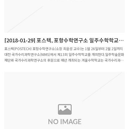
[2018-01-29] 포스텍, 포항수학연구소 일주수학학교 개
최(2018.1.26 ~ 2.2)
포스텍(POSTECH) 포항수학연구소(소장 최윤성 교수)는 1월 26일부터 2월 2일까지
대전 국가수리과학연구소(NIMS)에서 제13회 일주수학학교를 개최한다.일주학술문화
재단와 국가수리과학연구소의 후원으로 매년 개최되는 겨울수학학교는 국가수리과학
연구소 겨울학교로 선정됐으며, '바나흐 공간과 관련 연구주제들'을 주제로, 국내외 대
학원생, 박사후 연구원과 교수들이 격의 없이 토론하는 '개방학교' 방식으로 열린다. 이
번 행사에는 후쿠다 일본 야마가타대 교수, 질 고데프루아 프랑스 쥐시외 수학연구소-
파리 리브 고슈 교수, 카데트 우크라이나 하리키프국립대학 교수, 김재길 광주과학기술
원 교수가 강연자로 나서 함수해석학의 첨단 연구주제를 소개하고 관련 연구문제를 집
중 토의한다.최윤성 소장은 “이번 일주수학학교 개최가 함수해석학 분야 최신 연구에
관한 토의를 통해 연구자 세대 간의 교류가 자연스럽게 이루어지고 국내외 젊은 연구그
룹이 확대되어 세계적 수준으로 발전하기를 기대한다”고 밝혔다.포항=정재훈기자
jhoon@etnews.com