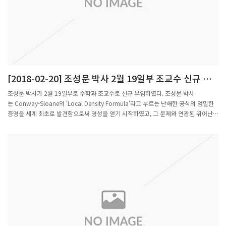
(35) 포스텍 교수다. 유기화학자인 조 교수는 유기붕소 화합물 합성에 관한 독창적 연
구로 주목을 받고 있다. 여성 회원은 비선형 편미분 방정식과 유체역학의 난제 해결에
기여가 큰 배 교수와 에너지·환경 분야에 응용되는 환경광촉매 연구에 매진해온 김순
현 대구경북과학기술원(DGIST) 스마트섬유융합연구실 선임연구원 등 5명이다.연구
분야별로는 △정책학부 오채운(녹색기술센터) △이학부 김덕진(서울대)·김상현(서울
대)·박용근(KAIST)·배명진(포스텍)·백대현(서울대)·조승환(포스텍) △공학부 김순현
(DGIST)·김범준(KAIST)·김상현(연세대)·김성재(서울대)·김수영(중앙대)·오준학(포스
[2018-02-20] 조성문 박사 2월 19일부 조교수 신규 부
텍)·이건재(KAIST)·장호원(서울대)·조정호(성균관대) △농수산학부 손기훈(포스텍)·이
임
대희(한국생명공학연구원)·이정은(서울대) △의약학부 김진성(연세대)·박상민(서울
조성문 박사가 2월 19일부로 수학과 조교수로 신규 부임하였다. 조성문 박사
대)·신애선(서울대)·이혁진(이화여대)·주영석(KAIST)·최무림(서울대)·최승홍(서울대)
는 Conway-Sloane의 'Local Density Formula'라고 부르는 난해한 공식의 엄밀한
박사이다. 신입 회원패 수여식은 오는 26일 한국프레스센터 내셔널프레스클럽에서 열
증명을 세계 최초로 발견함으로써 명성을 얻기 시작하였고, 그 문제와 연관된 뛰어난
린다.Y-KAST는 일본·스웨덴·미국·이스라엘 등의 젊은 과학자들과의 연구 교류를 시
후속 연구를 통하여 중요한 Minkowski-Siegel 문제를 완결 지은 것으로 평가받고 있
작했고 지난해 11월 서울에서 ‘영사이언티스트토크’를 개최했다. 이명철 과기한림원장
다. 2001년 서울대 수학과 학사과정을 마치고 2012년에 Purdue 대학에서 박사학위
은 “한림원은 Y-KAST로 젊은 과학자들이 글로벌 네트워크를 구축하고 리더로 성장하
를 취득하였으며 정수론 분야의 권위자인 Kudla 교수가 재직하고 있는 캐나다 토론토
며 과학기술 정책과 연구 환경에 목소리를 낼 수 있도록 지원하겠다”고 강조했다./고광
대학에서 박사후 연구원을 지낸 다음, 교토대학 수학과에서 JSPS Postdoctoral
본선임기자 kbgo@sedaily.com<저작권자 ⓒ 서울경제, 무단 전재 및 재배포 금지>
Fellow로 재직하다가 이번에 포스텍 수학과의 조교수로 근무하게 되었다.
XC출처 : http://www.sedaily.com/NewsView/1RVSXUTZSW