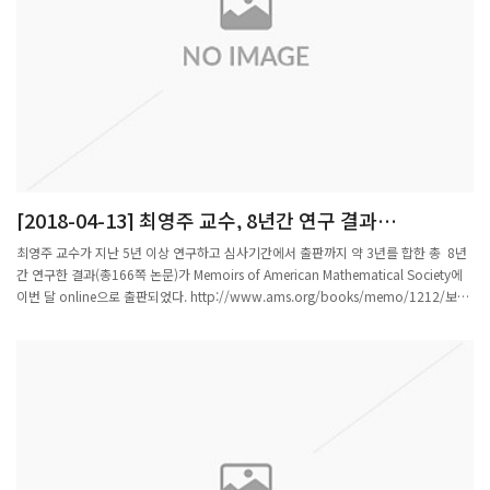
[2018-04-13] 최영주 교수, 8년간 연구 결과
'MEMOIRS OF AMERICAN MATHEMATICAL
최영주 교수가 지난 5년 이상 연구하고 심사기간에서 출판까지 약 3년를 합한 총 8년
SOCIETY' ONLINE 출판
간 연구한 결과(총166쪽 논문)가 Memoirs of American Mathematical Society에
이번 달 online으로 출판되었다. http://www.ams.org/books/memo/1212/보형
형식이론은 정수론의 핵심연구주제인 L 함수을 이해하는데 발전된 이론으로,350년 미
제로 남아있던 Fermat 마지막 정리도 “타원곡선은 보형 형식에서 나온다는 것”을 증
명하는 것이다.2000년대까지는 완벽한 보형형식만 연구되어 1960년부터 현재 미제
로 남아 있는 마스형식에 관련 이론들이 여러 가설들만 난무하고 이론이 발전되지 않았
으나,본 연구는 완벽하지 않은 Bad growth를 갖는 보형형식이나 Maass 형식들의 코
호몰로지 이론을 개발하여 L 함수 연구를 하고자 하는 새로운 기틀을 주는 것이다.