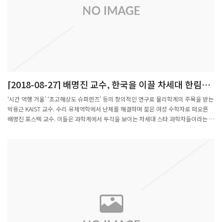
정으로 학부생 고상민 군이 발표할 예정이다.
[2018-08-27] 배명진 교수, 한국을 이끌 차세대 한림원
멤버 선정
‘시간 역행 거울’ ‘초고해상도 슈퍼렌즈’ 등의 창의적인 연구로 물리학계의 주목을 받는
박용근 KAIST 교수. 수리 유체역학에서 난제를 해결하며 젊은 여성 수학자로 떠오른
배명진 포스텍 교수. 이들은 과학계에서 두각을 보이는 차세대 스타 과학자들이라는 공
통점을 갖고 있다.박용근 교수와 배명진 교수 등 차세대 연구를 선도할 것으로 기대되
는 젊은 과학자 26명이 ‘한국차세대과학기술한림원(Y-KAST)’ 신입 회원으로 선출됐
다. 과학기술 분야의 석학 모임인 한국과학기술한림원(KAST·원장 이명철)은 22일 만
43세 이하의 전도유망한 과학자로 Y-KAST 회원을 뽑았다고 밝혔다.박용근 교수는 홀
로그래픽 측정과 제어기술을 개발했다. 지난해 국제학술지인 네이처 포토닉스지에‘3
차원 디스플레이’를, 네이처 커뮤니케이션스지에는 ‘세포 광조작’을, 그리고 사이언스
어드밴시스지에 ‘탄저균 진단’과 관련한 연구 성과를 각각 게재해 해외언론의 주목을
받았다.배명진 교수는 오래된 난제인 프란틀 추측을 증명해냈으며 지난해 한국여성수
리과학회의 ‘젊은여성수학자’ 수상자로 선정됐다.올해 Y-KAST 신입 회원의 평균 나이
는 만 41.1세이며 30대 과학자도 6명 포함됐다.신입 회원 중 최연소 회원은 조승환