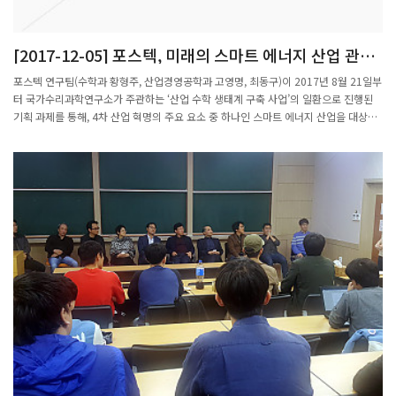
[2017-12-05] 포스텍, 미래의 스마트 에너지 산업 관련
수학의 역할에 대한 미해결 연구 주제 발굴
포스텍 연구팀(수학과 황형주, 산업경영공학과 고영명, 최동구)이 2017년 8월 21일부
터 국가수리과학연구소가 주관하는 ‘산업 수학 생태계 구축 사업’의 일환으로 진행된
기획 과제를 통해, 4차 산업 혁명의 주요 요소 중 하나인 스마트 에너지 산업을 대상으
로 국내/외 관련 산업 및 기술 동향과 해결되지 않은 난제를 조사하고, 이들 중 수학을
통해 해결할 수 있는 분야를 발굴하였다. 위 기간 중 2차례 실시된 전문가 간담회에서
는 포스코 ICT, Encored, 옴니시스템, PMGrow 등 산업체 전문 인력 및 한국에너지기
술연구원, 한국전기연구원, POSTECH, KAIST, 서울대, 중앙대 등 연구소와 대학의 공
학 분야 전문가 다수가 참여하였다. 이를 통해, 스마트 에너지 산업에서의 미해결 문제
의 특징으로 예측, 불확실성 정량화, 개인화를 꼽았으며, 세부 분야로서 에너지 관리 시
스템(EMS), 신재생 에너지, 전력시장 및 수요반응 사업의 관련성이 대두되었다. (아래
표 참조)특히, 해외 연구 수요 조사 및 전문가 자문을 통해, 풍력, 태양에너지 발전 등 신
재생 에너지 생산에서 산업 구조 다변화에 따라 불확실성이 증대되어 관련 예측 및 시
장 가격 결정 문제에 수학적 지식의 활용이 필요하다는 데 의견을 모았으며, 이에 따른
수학적 지식의 주요 방법론으로는 기존의 수리 통계, 최적화, 게임 이론 뿐만 아니라 머
신 러닝, 인공지능 등과 같은 컴퓨터 자원을 활용한 데이터 분석 등의 방법론이 제시되
었다.향후 계획 및 기대효과는 연구진은 위의 연구 결과를 토대로 현재 공학 및 ICT(정
보통신기술, Information and Communication Technology) 기술 수준 대비 수학
의 필요성에 공감하였으며, 새로운 관련 융합 연구 분야 도출을 통해 향후 국가 정책 선