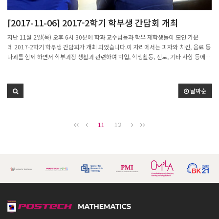
별 및 수립에 활용할 수 있을 뿐 아니라 미래 산업 수학의 위상을 확립하는데 기여할 것
으로 내다보았다.총 연구 기간: 2017. 8. 21 ~ 12. 20 (4개월)전문가 간담회(1
[2017-11-06] 2017-2학기 학부생 간담회 개최
차)2017. 10. 20. (금) 13:30~15:30장소 : 판교 스타트업캠퍼스전문가 간담회(2
차)2017. 11. 10. (금) 13:30~15:30워크샵 및 연구보고2017. 12. 01. (금)
지난 11월 2일(목) 오후 6시 30분에 학과 교수님들과 학부 재학생들이 모인 가운
13:30~16:10
데 2017-2학기 학부생 간담회가 개최 되었습니다.이 자리에서는 피자와 치킨, 음료 등
다과를 함께 하면서 학부과정 생활과 관련하여 학업, 학생활동, 진로, 기타 사항 등에
관하여학생들이 그 동안 궁금했던 사항에 대하여 질문하고, 학생들이 필요한 사항을 건
의하는 형식으로 진행 되었습니다.이날 간담회에서는 Flippled Learning 과 관련한
다양한 얘기들과, 수학과를 복수전공하는 학생들의 과목 대체 인정, 마르쿠스 수학 동
날짜순
아리활동에 대한 학과 지원, 학부생들을 위한 여가 공간 마련 등, 다양한 내용으로 토론
이 이루어 졌습니다.
11
12