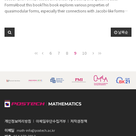
FORMS, PSEUDODIFFERENTIAL OPERATORS,
FormsAbout this bookThis book explores various properties of
AND QUASIMODULAR FORMS"
quasimodular forms, especially their connections with Jacobi-like forms
and automorphic pseudodifferential operators. The material that is essential
to the subject is presented in sufficient detail, including necessary
background on pseudodifferential operators, Lie algebras, etc., to make it
날짜순
accessible also to non-specialists. The book also covers a sufficiently
broadrange or illustrations of how the main themes of the book have
occurred in various parts of mathematics to make it attractive to a wider
6
7
8
9
10
audience. The book is intended for researchers and graduate students in
number theory.About the authorsYoungJu Choie, currently Professor of
Mathematics at Pohang University of Science and Technology and also
Assistant Professor at the University of Colorado at Boulder, works in the
area of number theory, in particular modular forms. She has over 100
publications including a monograph in the Memoirs of American
mathematical Society. She served as Editor in Chief of the Bulletin of the
Korean Mathematical Society and is currently an Editor of the International
Journal of Number Theory. In 2013, she became inaugural Fellow of the
American Mathematical Society and In 2018 she became a member of the
Korean Academy of Science and Technology. She has received several
awards such as "The best woman Scientist of the year" award (2005) from
개인정보처리방침
이메일무단수집거부
저작권정책
the Ministry of Science and Technology of Korea. She has been a visiting
이메일
math-info@postech.ac.kr
fellow at the Max-Planck Institute for Mathematics in Bonn,