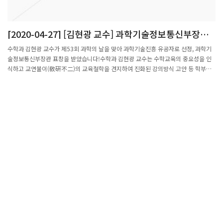
[2020-04-27] [김현광 교수] 과학기술정보통신부장관
표창
수학과 김현광 교수가 제53회 과학의 날을 맞아 과학기술진흥 유공자로 선정, 과학기
술정보통신부장관 표창을 받았습니다!수학과 김현광 교수는 수학교육의 중요성을 인
식하고 교연불이(敎硏不二)의 교육철학을 견지하여 진화된 강의방식 고안 등 학부생
연구능력 향상에 기여하였으며 교원 교육멘토 등 각종 교육 봉사 공로로 이 상을 받았
습니다.축하드립니다!