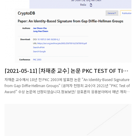
산업수학전략연구부장, 손우식 수리연 감염병연구팀장, 심은하 숭실대 수학과 교수, 이
창형 울산과학기술원(UNIST) 수리과학과 교수, 이효정 수리연 부산의료수학센터장,
정은옥 건국대 수학과 교수, 정일효 부산대 수학과 교수, 최선화 수리연 수학원리응용
팀 연구원, 황형주 포스텍 수학과 교수 등이 이끄는 9개 연구팀이 참여했다.최선화 수
리연 연구원 팀은 28일 기준 5월 한 달 동안 감염재생산지수(R)는 1.02로 이 수준이
유지될 경우 2주 뒤 하루 확진자 규모는 615명이 될 것으로 예상했다. 감염자 1명의 전
파력을 뜻하는 감염재생산지수가 1.0을 넘으면 감염병 환자는 늘어나게 된다.연구팀은
감염재생산지수가 0.9로 떨어져 확산세가 수그러들더라도 2주 뒤 하루 확진자 규모는
509명으로 예상해 확진자 규모가 급격히 줄어들지는 않을 것으로 예측했다.이효정 수
리연 센터장 팀도 현재 확산세가 유지될 경우 2주 뒤 하루 평균 확진자는 603명, 완화
될 경우에는 445명으로 예측했다. 심은하 숭실대 교수팀도 2주 뒤 하루 평균 확진자를
[2021-05-11] [차재춘 교수] 논문 PKC TEST OF TIME
643명으로 계산했다. 정일효 부산대 교수팀은 1주 뒤 이보다는 다소 줄어든 452명으
AWARD 선정
로 예측했다.이번 보고서에서 대부분 연구팀은 국내 코로나19 백신 접종에 따른 바이
차재춘 교수께서 18년 전 PKC 2003에 발표한 논문 "An Identity-Based Signature
러스 전파 차단 효과는 고려하지 않았다. 27일 기준 국내에서 코로나19 백신 접종률은
from Gap Diffie-Hellman Groups” (공저자 천정희 교수)이 2021년 “PKC Test of
1차 접종의 경우 100명당 9.05명, 2차까지 접종을 완료한 비율은 100명당 3.99명이
Award” 수상 논문에 선정되었습니다.정보보안/ 암호론의 응용분야에서 매년 개최되
다. 정 교수는 보고서에서 “백신의 효과가 나타나기에는 접종 인원이 충분하지 않아 백
는 저명 국제 학술대회 PKC(Public Key Cryptography) Conference에 발표된 논문
신의 효과를 고려하지 않았다”고 설명했다.휴대전화를 이용한 이동량 분석과 이를 이
중 15년 이상의 장기간에 걸쳐 큰 영향력을 보인 업적에 대해 “PKC Test of
용한 확진자 예측에서도 다음 1주 동안 전국의 확진자 증가 추이가 현재와 비슷한 기울
Award”가 수여 되며, 시상식은 online virtual conference로 개최되는 PKC 2021
기로 완만하게 늘어날 것으로 예측됐다. 권오규 수리연 부장팀은 보고서에서 KT의 이
(https://pkc.iacr.org/2021/) 학술대회 기간 중 한국 시간 기준 5월 12일 수요일
동통신 위치 데이터를 활용해 통근·통학 등 정기적인 이동량 등을 고려한 결과 이 같은
01:10am 에 열립니다.차재춘 교수의 논문은 전자서명 시스템 및 그 안정성의 수학적
결과를 얻었다고 밝혔다.이창형 UNIST 교수팀도 최근 2주간 감염재생산지수가 약
정의와 수학적 증명 방법을 최초로 확립하여, 그 후부터 지금까지도 이 분야 거의 모든
1.06이며 이에 따라 향후 2주간 하루 평균 확진자 규모는 500명대 후반에서 600명대
관련 논문에서 항상 인용이 되어 총 인용수가 1300회 이상을 기록하고 있습니다.