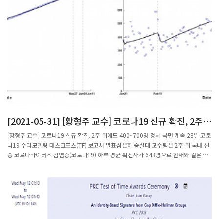
는 등 정교한 신용평가 모델을 갖춘 것을 금리 경쟁력의 원천으로 꼽았다. 금융위원회
등록을 계기로 중금리 대환대출 공급을 더욱 확대하겠다는 구상이다.이 대표는 “특히
금융권에서 소외된 배달기사 등 ‘긱워커(플랫폼 계약직 근로자)’의 대출 수요를 포용할
수 있는 서비스를 강화하겠다”고 밝혔다. 그는 “플랫폼 경제가 활성화되면서 긱워커들
의 소득도 늘어날 것으로 예상된다”며 “하지만 이들은 수익이 일정하지 않고 정규직이
아니라는 이유 등으로 기존 금융권에서 대출받기 힘들다”고 설명했다.8퍼센트가 P2P
금융 업체로 등록하면서 기존에는 제한됐던 시중은행과 증권사, 보험사 등 금융회사의
P2P 투자도 가시화할 전망이다. 이 대표는 “(금융회사 참여를 통해) 투자자 입장에선
더욱 안정적으로 P2P를 이용할 수 있고 차입자는 더욱 신속하고 유리한 한도를 제공
받을 수 있다”고 말했다.이 대표는 P2P 같이 민간에서 자발적으로 일어나는 중금리 대
출을 활성화하기 위해선 추가 인센티브가 필요하다고 강조했다. 그는 “시민들이 십시
일반 소액을 모아 금리 절벽을 해소해 나간다는 점을 고려해 일정 요건을 갖춘 중금리
[2021-05-31] [황형주 교수] 코로나19 신규 확진, 2주
대출상품 투자액에 대해 소득공제를 도입하는 게 필요하다”고 주장했다.포스텍(포항
뒤에도 400~700명 정체 국면 계속
공대) 수학과를 졸업한 이 대표는 2006년 우리은행에 입행해 파생상품 트레이딩 업무
[황형주 교수] 코로나19 신규 확진, 2주 뒤에도 400~700명 정체 국면 계속 28일 코로
를 담당하다가 2014년 8퍼센트를 설립했다. 국내 1호 P2P 핀테크 기업이었다. 이 대
나19 수리모델링 태스크포스(TF) 보고서 발표심은하 숭실대 교수팀은 2주 뒤 국내 신
표는 “고금리에 허덕이던 차입자가 중금리로 갈아타 부채를 상환한 뒤 P2P 투자자로
종 코로나바이러스 감염증(코로나19) 하루 평균 확진자가 643명으로 현재와 같은 확
돌아오는 ‘금융의 선순환’이 8퍼센트의 목표”라고 말했다.[이인혁 기자
산세가 유지될 것으로 예측했다. 코로나19 유행 예측 보고서 캡처국내 신종 코로나바
twopeople@hankyung.com]
이러스 감염증(COVID-19·코로나19)이 현재 확산세를 유지하거나 다소 완화되더라
도 당분간은 하루 평균 확진자 규모가 400~700명을 오르내리는 정체 국면이 계속될
것이라는 예측 결과가 나왔다.국가수리과학연구소(수리연)와 대한수학회가 공동 운영
하는 코로나19 수리모델링 태스크포스(TF)는 28일 이 같은 내용이 담긴 ‘수리모델링
으로 분석한 코로나19 유행 예측’ 보고서를 발표했다.이번 보고서에는 권오규 수리연