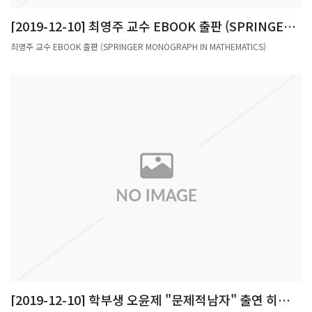
All graduate students and researchers on campus)- Existing :- A revised plan :
[2019-12-10] 최영주 교수 EBOOK 출판 (SPRINGER
(1) Research workers who have not completed safety training for the second
MONOGRAPH IN MATHEMATICS)
semester of 2019 : 1st semester of this year, the above penalty applied.(2)
최영주 교수 EBOOK 출판 (SPRINGER MONOGRAPH IN MATHEMATICS)
Research workers who have completed safety training for the second
semester of 2019 : 1st semester of this year, the above penalty not
applied.※ However, The penalty will be applied for the next semester (2nd
semester of 2020) when this semester is not completed.2. Changing the
method of safety training for new research workers ■ Operation:New
research workers (new undergraduates, graduate students, researchers, and
teachers) were required to take safety training offline, but It was replaced by
online education until the COVID-19 situation is cleared. 3. Change of time
for completion of safety training for research workers in low-risk
laboratory ■ Operation: 3 hours per semester → 2 hours per semester※
Low-risk laboratory : Labs that do not handle hazardous chemicals,
harmful factors, or toxic gases ■ Questions : Safety Team / Se min,
Kim(☎279-8713, kimsemzz@postech.ac.kr) April 3, 2020 Director of Safety
Team
[2019-12-10] 학부생 오윤제 "문제적남자" 출연 히든브