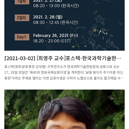
한 아시아 30세 이하 리더 중 한국 스타트업 청년 명단이다. (회사명/이름)▲카펜스트
리트 이민홍(29)·서정수(28) ▲디보션푸드 이용민(29)·박형수(29) ▲셀렉트스타 전
하성(26)·전문희(24)·김세엽(25)·신호욱(25) ▲라이언로켓 정승환(28)·문형준
(25)·박준형(27) ▲슬릭코퍼레이션 최대호(27) ▲코드잇 강영훈(25)·이윤수(25) ▲
글로랑 황태일(28) ▲레드윗 김지원(26) ▲클라썸 이채린(24) ▲테이블매니저 최훈
민(25) ▲해피문데이 부혜은(29)·김도진(29) ▲더카본스튜디오 김기민(28) ▲뉴빌
리티 이상민(23) ▲마스오토 박일수(29) ▲JUNI ESSENTIALS1(한국 스타트업 ‘닥터
노아’의 미국 법인) Seul(Kathy) Ku(29)[newsis.com인용]
[2021-03-02] [최영주 교수]포스텍-한국과학기술한림
원, ‘제45회 한림국제심포지엄’ 개최
포스텍(포항공대·총장 김무환) 수학연구소가 한국과학기술한림원과 공동으로 오는
27, 28일 양일간 '제45회 한림국제심포지엄'을 개최한다.'보형 형식의 주기이론 최신
동향'이라는 주제로 열리는 이번 심포지엄은 수학의 노벨상으로 불리는 필즈메달 수상
자를 비롯한 국내외 정수론 분야의 최고 석학들이 참여해 21세기 수학을 이끌어갈 핵
심 난제에 관한 토론과 강연을 펼칠 예정이다.특히 27일 미국 명문 캘리포니아 버클리
대학 신석우 교수와 공동으로 운영되는 프로그램에는 2018년 필즈메달 수상자 벤카테
시 교수, 워릭대학 김민형 석좌교수 등 6명의 수학계 최고 연사들이 함께 자리한다.최
영주 포스텍수학연구소(PMI) 소장은 "이번 한림국제심포지엄은 국내 수학의 저변을
넓히는 발판이 될 것"이라며 "세계 석학과의 연구 교류를 활성화하고, 차세대 연구그
룹이 세계적인 수준으로 발전하는 계기가 되길 기대한다"고 했다.한민구 한국과학기술
한림원 원장은 "이번 심포지엄이 21세기 수학 핵심 난제 해결의 실마리를 찾는 자리가