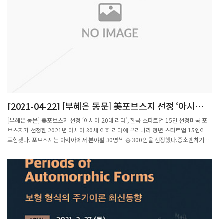
후반을 나타낼 것으로 예측했다.이현경 기자 uneasy75@donga.com
[2021-04-22] [부혜은 동문] 美포브스지 선정 ‘아시아
20대 리더’, 한국 스타트업 15인 선정
[부혜은 동문] 美포브스지 선정 ‘아시아 20대 리더’, 한국 스타트업 15인 선정미국 포
브스지가 선정한 2021년 아시아 30세 이하 리더에 우리나라 청년 스타트업 15인이
포함됐다. 포브스지는 아시아에서 분야별 30명씩 총 300인을 선정했다.중소벤처기업
부는 20일 미국 포브스지가 선정하는 ‘2021년 아시아 30세 이하 리더’에 한국 청년 스
타트업 최고경영자(CEO) 15인이 포함됐다고 21일 밝혔다.이들은 모두 중기부의 창업
지원프로그램에 참여했다. 포브스지에 선정된 청년 스타트업 15개사 모두 팁스(민관
공동창업자발굴육성), 예비·초기창업패키지, 창업기업지원서비스바우처 사업 등 중기
부 창업지원사업에 참여해 창업 초기 사업화 지원과 멘토링 등을 지원받았다. 이에 대
해 중기부는 우리 정부의 창업지원 정책이 청년 스타트업의 성장에 크게 기여한 것이라
고 평가했다.권칠승 장관은 "이번 발표를 통해 우리 청년 스타트업들의 우수한 성과가
해외에서도 인정받고 있음을 다시 한번 확인했다”고 자평했다.다음은 포브스지가 선정