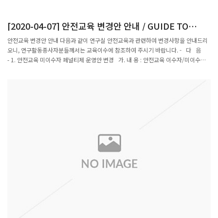
[2020-04-07] 안전교육 변경안 안내 / GUIDE TO
SAFETY TRAINING CHANGES
안전교육 변경안 안내 다음과 같이 연구실 안전교육과 관련하여 변경사항을 안내드리
오니, 연구활동종사자분들께서는 교육이수에 참조하여 주시기 바랍니다. - 다 음
- 1. 안전교육 미이수자 페널티제 운영안 변경 가. 내 용 : 안전교육 이수자/미이수자
대상, 페널티제 차별적용나. 운영방안(대상자 : 교내 전 대학원생 및 연구원)- 기존 :- 변
경안 :(1) ‘19년 2학기 안전교육 미수료자 : 금번 '20년 1학기, 상기 페널티 적용(2)
‘19년 2학기 안전교육 수료자 : 금번 '20년 1학기, 상기 페널티 미적용※ 단, 금번학기
미이수시 다음학기(’20년 2학기) 페널티 적용2. 신규 연구활동종사자 안전교육 수강
방법 변경 가. 내 용 : 연구활동종사자 신규교육 온라인으로 대체나. 운영방안: 연구실
안전법에 의거 기존 신규 연구활동종사자(신입 학부생, 대학원생, 연구원,교원) 의 경우
반드시 오프라인으로 안전교육을 수강하여야 하였으나, 감염병 재난 상황이 해제될 때
까지 집체 교육을 온라인 교육으로 대체 인정.※ 온라인 교육으로 대체는 현 '코로
나-19' 대응을 위한 한시적 적용임.온라인 안전교육은 교내회보 '[안전팀] 2020년 1학
기 안전교육 안내' 참조요망 3. 저위험연구실 연구활동종사자 안전교육 이수시간 변
경 가. 내 용 : 연구실안전법 개정에 따른 저위험연구실 안전교육 이수시간 변경나. 운
영방안: (기존) 학기별 3시간 → (변경) 학기별 2시간 ☞ 안전교육시스템 적용, 금일 조
치예정※ 저위험연구실 : 유해화학물질, 유해인자, 독성가스 미취급 연구실 ■ 문의사
항 :안전팀 김세민(☎279-8713, kimsemzz@postech.ac.kr) 2020. 04. 03 안전팀
장 Guide to safety training changes 1. Changes to the Plan of Penalty for
research workers who has not taken safety training ■ Operation (Subject: