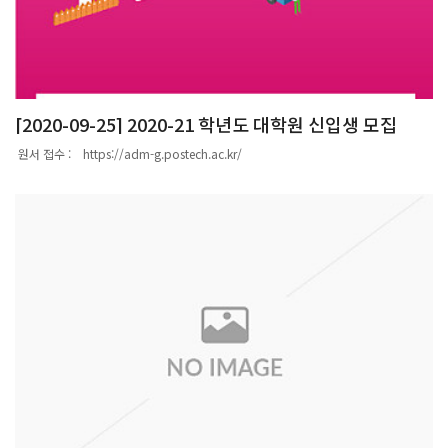
매끄러운 구조를 기술하기 위하여, 닫힌 끈이론 관점의 그로모프-위튼에서 처음으로
제안한 것이 쿠라니시 구조다. 이를 네 저자가 2009년에 집필한 또 다른 저서인 를 비
롯한 다른 많은 논문에서 열린 끈 이론의 관점으로 확장 발전시켰다.오용근 교수는 “이
러한 맥락에서 이 구조에 대한 실과 허를 총망라한 설명이 필요하다는 학계의 요구에
부응하기 위해 이 책을 내게 되었다. 쿠라니시 구조 이론은 기하학과 수학에서 제기되
는 다른 모듈라이 문제까지 확장될 수 있다는 점에서 중요한 이론이다. 이 책이 인접한
[2020-09-25] 2020-21 학년도 대학원 신입생 모집
다양한 분야의 수학자들에게 안내서가 되기를 희망한다”고 밝혔다. 해당 저서는 지난
11월에 출간됐으며, 아마존 등 온라인에서 구입할 수 있다.
원서 접수 : https://adm-g.postech.ac.kr/