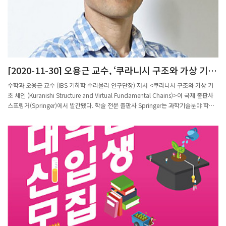
[2020-11-30] 오용근 교수, ‘쿠라니시 구조와 가상 기초
체인’ 발간
수학과 오용근 교수 (IBS 기하학 수리물리 연구단장) 저서 <쿠라니시 구조와 가상 기
초 체인 (Kuranishi Structure and Virtual Fundamental Chains)>이 국제 출판사
스프링거(Springer)에서 발간됐다. 학술 전문 출판사 Springer는 과학기술분야 학술
서적과 함께 학술지 <네이처>를 발행하는 출판사다. 이번 저서는 Springer 수학 단행
본 시리즈의 한 권으로 출판됐으며, 오용근 교수가 켄지 후카야 사이먼스 기하 물리 연
구 센터 (Simons Center for Geometry and Physics (SCGP))∙뉴욕 주립대 교수, 히
로시 오타 나고야대 교수, 카오루 오노 일본 수리 과학 연구소 (Research Insitutute
for Mathermatical Sciences (RIMS))∙교토대 교수와 함께 공동으로 집필하였다.이번
저서는 쿠라니시 구조의 기초를 확립하였다. “쿠라니시 구조는 미분기하학에서 대수기
하학의 스킴 구조에 해당하는 대역적 해석학의 도구다. 쿠라시니 구조 이론은 유사-복
소해석 곡선의 모듈라이 공간 연구에 필요한데, 이는 특히 라그랑지안 부분다양체와 그
들의 변형 이론을 일반적인 경우에 기술할 때 필수 불가결한 이론이다” 고 오용근 교수
는 설명했다.그로모브의 유사-복소해석 곡선은 심플렉틱 기하 위상수학의 핵심적인 도
구다. 1999년, 공동저자인 켄지 후카야와 카오루 오노가 이 곡선들의 모듈라이 공간의