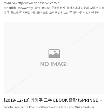
레인 멤버로 선정됐다.
문제적 남자http://www.xportsnews.com/?
ac=article_view&entry_id=1204269'문제적 남자' 포항공대의 김윤희, 오윤재 학생
이 '히든브레인' 멤버로 선정됐다.28일 오후 방송된 tvN '문제적 남자 : 브레인 유랑
단'(이하 '문제적 남자')에서는 포항공대의 '히든브레인'들과 문제 대결을 펼치는 현무
팀(전현무, 이장원, 도티)과 석진팀(하석진, 김지석, 주우재)의 모습이 그려졌다.먼저 석
진팀은 "연못의 요정과 같았다"며 포항공대 17학번 생명과학과 김윤희 학생을 '히든
브레인' 멤버로 소개했다.이어 현무팀은 "천재를 그린 영화의 주인공 같은 느낌"이라
는 소개와 함께 포항공대 수학과 대학원생 오윤재 학생을 '히든브레인' 멤버로 선정했
다.화려한 이력을 자랑하는 두 '히든브레인'에 긴장감이 더해졌다. 김윤희 학생은 "지
지 않을 겁니다"라며 의지를 다졌고, 이에 오윤재 학생은 "기대할게요"라며 지지 않는
모습을 보였다.한편, tvN '문제적 남자 : 브레인 유랑단'은 연예계 대표 브레인 유랑단
전현무, 하석진, 김지석, 이장원, 주우재, 도티가 세상에 없던 신개념 문제들을 풀며 대
한민국 유일무이 두뇌자극 뇌섹 대결을 펼치는 프로그램으로 매주 목요일 오후 8시 10
분에 방송된다.
[2019-12-10] 최영주 교수 EBOOK 출판 (SPRINGER
MONOGRAPH IN MATHEMATICS)"JACOBI-LIKE
Jacobi-Like Forms, Pseudodifferential Operators, and Quasimodular