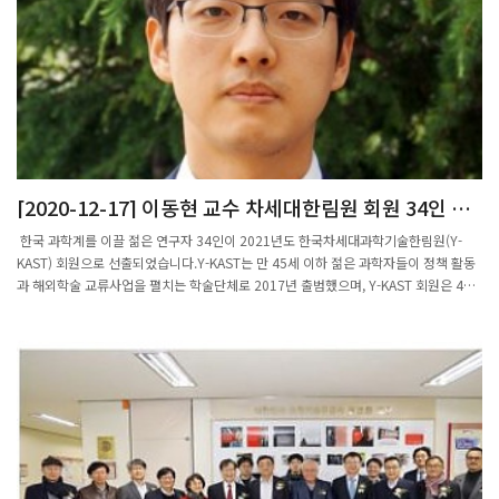
됐으면 한다"고 했다.심포지엄은 유튜브(https://youtu.be/Wr4oKg2nkeo)로 생중
계된다.[매일신문]발췌
[2020-12-17] 이동현 교수 차세대한림원 회원 34인 선
출
한국 과학계를 이끌 젊은 연구자 34인이 2021년도 한국차세대과학기술한림원(Y-
KAST) 회원으로 선출되었습니다.Y-KAST는 만 45세 이하 젊은 과학자들이 정책 활동
과 해외학술 교류사업을 펼치는 학술단체로 2017년 출범했으며, Y-KAST 회원은 43
세 이하 국내 거주 중인 과학자 중 학문적 성과가 뛰어난, 박사학위 후 국내에서 독립
연구자로 이룬 성과를 평가해 한국 과학기술 발전에 기여할 가능성이 큰 차세대 과학기
술리더를 선출합니다.이동현 교수는 해석학 및 응용수학 분야에서 차별화된 방법론으
로 접근하며 주목받는 젊은 수학자로, 통계물리학의 대표적인 방정식이자 희박기체의
움직임을 설명하는 볼츠만 방정식 경계조건문제에 관한 수학적 해의 성질들과 평형상
태로의 수렴성을 규명하고 통계물리학에서의 편미분방정식 문제를 해결하는 업적을
발표하였습니다.선출된 차세대회원의 임기는 2021년 1월부터 3년이며, 심사를 통해
45세까지 연임이 가능합니다.