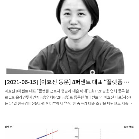
[2021-06-15] [이효진 동문] 8퍼센트 대표 “플랫폼 근로
자 중금리 대출 확대”
이효진 8퍼센트 대표 "플랫폼 근로자 중금리 대출 확대"1호 P2P금융 업체 등록 완
료 1호 온라인투자연계금융업체(P2P금융)로 등록한 ‘8퍼센트’의 이효진 대표(사진)
는 14일 한국경제신문과의 인터뷰에서 “유리한 중금리 대출 조건을 바탕으로 저축은
행과 캐피털 등 2금융권 고객을 흡수하겠다”고 밝혔다. P2P금융은 온라인 플랫폼을
통해 대출 희망자와 투자자를 연결해주고 수수료를 받는 서비스다.그동안 8퍼센트 대
출 이용자의 47.5%는 대환대출(대출 갈아타기)을 위해 이 회사를 찾았다. 신용등급이
4~7등급인 중·저신용자가 주된 고객이며, 금리는 평균 연 10~13%로 다른 업권보다
낮은 수준이다. 이 대표는 한 명의 차주에게 대출을 내줄 때 500여 가지 정보를 활용하