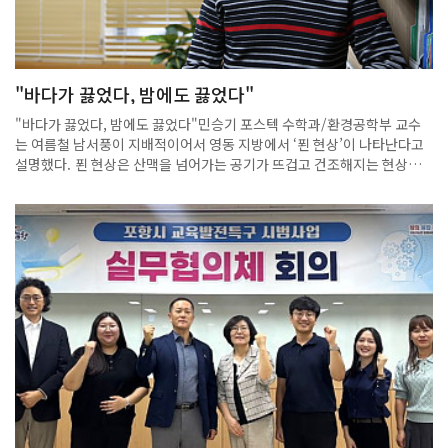
"바다가 끓었다, 밤에도 끓었다"
"바다가 끓었다, 밤에도 끓었다"민승기 포스텍 수학과/환경공학부 교수
는 여름철 남서풍이 지배적이어서 영동 지방에서 ‘푄 현상’이 나타난다고
설명했다. 푄 현상은 산맥을 넘어가는 공기가 뜨겁고 건조해지는 현상으
로, 태백산맥을 넘은 더운 공기가 여름에는 영동 지방을 데운다고 말했다.
올해 강릉 기온이 크게 상승한 이유로는 가뭄이 지목된다. 10일까지 강릉
의 누적 강수량은 394.1㎜로, 평년 같은 기간 강수량(766.6㎜)의 절반 수
준에 불과했다. 민 교수는 “가뭄은 폭염과 직결된다”며 “비가 적으면 구름
이 줄어 햇빛이 더 많이 들어올 수밖에 없다”고 설명했다. 이는 본래 더운
지역이 기후위기에서 더욱 취약해질 수 있음을 보여주는 사례라고 덧붙였
다. 연도별 기온 추세를 보면, 1994년과 2018년 폭염 때는 대구가 전국
평균기온 1위와 4위를 기록했으나 강릉은 20위권 밖이었다. 그러나 2024
년 강릉은 27.3도로 1위를 기록하며 대구(27.2도)를 앞섰고, 올해는 강릉
이 2위, 대구는 26.6도로 6위를 기록했다. 최근 최저기온 상승도 두드러진
다. 지난해 전국 74곳 관측소 중 72곳에서 최소 하루 이상 일일 최저기온
이 최고치를 경신한 반면, 최고기온 최고치는 17곳에 불과했다. 올해는 최
저기온 최고치가 39곳, 최고기온 최고치는 35곳에서 경신됐다. 민 교수는
“밤에는 지면이 차가워 난류가 발생하기 어렵고, 공기가 위아래로 잘 섞이