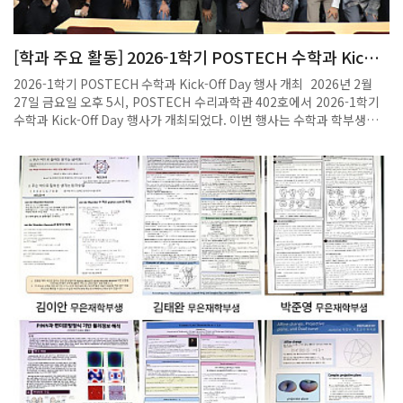
리더로 육성하겠다는 결의를 다진 자리였다"며 "청소년이 포항에서 글로
벌 역량을 키우고 미래를 설계할 수 있도록 적극 지원하겠다"고 말했다.
[포항=뉴시스]송종욱 기자2025.10.10.
[학과 주요 활동] 2026-1학기 POSTECH 수학과 Kick-
Off Day 개최
2026-1학기 POSTECH 수학과 Kick-Off Day 행사 개최 2026년 2월
27일 금요일 오후 5시, POSTECH 수리과학관 402호에서 2026-1학기
수학과 Kick-Off Day 행사가 개최되었다. 이번 행사는 수학과 학부생과
대학원생, 교수진, 행정 및 연구센터 직원 등 약 80여 명이 참석한 가운데
진행되었으며, 새 학기를 맞아 학과 구성원들이 한자리에 모여 교류하고
향후 학과의 방향을 공유하는 의미 있는 자리로 마련되었다. 행사의 진행
은 수학과 주임교수인 정재훈 교수가 맡았다. 정재훈 교수의 인사말로 시
작된 본 행사는 수학과 교수 및 직원 소개에 이어 2026-1학기 신입생 소개
순으로 진행되었다. 새롭게 수학과에 합류한 학부생과 신입 대학원생(구
준혁, 김민섭, 김해민, 박태준, 서정민, 옥승호, 윤서균, 이민서, 조준희, 한
주영)이 한 명씩 소개하며 참석자들의 따뜻한 환영을 받았고, 이를 통해 학
과 공동체의 새로운 시작을 함께 축하하는 시간을 가졌다. 이어 2025년
하반기 수학과의 주요 성과와 주요 행사들을 돌아보는 발표가 진행되었으
며, 학과 내 연구소 및 연구센터인 PMI, MINDS, CRT, CM2LA에 대한 소
개도 함께 이루어졌다. 이를 통해 참석자들은 학과의 다양한 연구 활동과
성과를 공유하며 학문적 교류의 의미를 되새길 수 있었다. 또한 우수 교육
조교상, Graduate Research Fellowship, BK21 등 다양한 분야에서
우수한 성과를 거둔 구성원들을 축하하는 시상식이 이어졌으며, 수학과