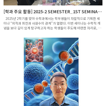
있다.
[학과 주요 활동] 2025-2 SEMESTER_1ST SEMINAR
외적과 회전과 사원수의 관계(학부생 세미나)
2025년 2학기를 맞아 수학과에서는 학부생들이 자발적으로 기획한 세
미나 “외적과 회전과 사원수의 관계”가 열렸다. 이번 세미나는 수학적 개
념을 보다 깊이 있게 탐구하고자 하는 학생들이 주도해 마련한 자리로, 전
공을 넘나드는 다양한 배경을 가진 학생들이 수리과학관 4층 매쓰라운지
에서 함께 참여했다. 세미나는 11월 14일(금) 오후 5시 수학과 학생인 김
현성, 김민준, 백광운, 이도현, 김정인 그리고 수학적 구조를 컴퓨터 그래
픽스 및 기하 연산과 연결해보고자 참여한 유재원(컴퓨터공학과), 물리적
회전과 각운동량 개념과의 관련성에 관심을 가진 정태우(물리학과) 등 총
7명이 모여 진행되었다. 이번 세미나는 3차원 벡터공간에서 정의되는 외
적(CROSS PRODUCT) 이 단순한 계산 도구가 아니라, 실제로는 ‘회
전’이라는 물리적·기하학적 현상과 어떻게 연결되는지를 집중적으로 다
루었다. 예를 들어 변위 벡터와 속도의 외적이 각속도로 이어지고, 운동량
과의 외적이 각운동량을 설명하며, 또한 그래디언트 연산자와 결합한 외
적이 벡터장의 회전 성분을 나타내는 컬(CURL) 연산자가 되는 과정은 많
은 학생들이 교과 과정에서 만나지만 구조적으로 깊게 이해하기는 쉽지 않
다. 발표자들은 이러한 개념을 보다 근본적으로 설명하기 위해 “외적을 회
전의 제곱근의 미분으로 해석한다”는 관점을 소개했다. 이는 외적이 단순
히 손가락 규칙으로 이해되는 기계적 연산이 아니라, 회전 변환과 대칭군
이 만들어내는 구조 속에서 자연스럽게 등장하는 연산임을 강조하는 방식