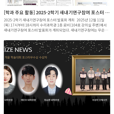
구성원들이 함께하는 기념 촬영과 경품 추첨이 진행되어 행사 분위기를 더
욱 화기애애하게 만들었다. 행사의 마지막에는 샌드위치와 음료가 제공되
[학과 주요 활동] 2025-2학기 새내기연구참여 포스터 발
는 Tea Time이 마련되어 참석자들이 자유롭게 대화를 나누며 친목을 다
표회 개최
지는 시간을 가졌다. 이번 Kick-Off Day 행사는 수학과 구성원들이 함께
2025-2학기 새내기연구참여 포스터 발표회 개최 2025년 12월 11일
모여 지난 성과를 돌아보고 새 학기의 출발을 다짐하는 뜻깊은 자리로 마
(목) 17시부터 18시까지 수리과학관 1층 로비(104호 강의실 주변)에서
무리되었다.2026.02.27.
새내기연구참여 포스터 발표회가 개최되었다. 새내기연구참여는 무은재
학부 학생(김이안, 김태완, 박준영, 신윤섭, 이시원, 차정우)들이 전공 탐
색의 일환으로 실제 연구 활동을 경험해볼 수 있도록 마련된 프로그램이
다. 이번 행사는 학부위원장인 손영환 교수가 진행을 맡아 더욱 의미 있는
자리로 꾸며졌다. 이번 학기에는 총 6명의 무은재학부 1학년 학생들이
수학과 연구실에서 다양한 주제의 연구를 수행하였다. 발표회는 이들이
한 학기 동안 탐구한 결과를 공유하는 자리로 마련되었으며, 학부생뿐만
아니라 수학과 대학원생들과 행정직원들도 참석해 학생들의 연구 발표를
응원하였다. 아직 수학 전공을 선택하지 않은 신입생들이었지만, 학생들
은 연구에 대한 높은 열정을 바탕으로 적극적으로 참여하며 학문적 탐구의
첫걸음을 내딛었다. 발표회는 학기 말 수업이 종료되는 날에 열려 참석자
들이 간단한 다과와 함께 여유로운 분위기 속에서 포스터를 관람할 수 있
는 기회가 되었다. 이번 새내기연구참여 포스터 발표회는 학생들이 연구
자로 성장해가는 과정의 중요한 경험이자, 구성원들이 함께 소통하며 학
생들을 격려하는 뜻깊은 행사로 마무리되었다.