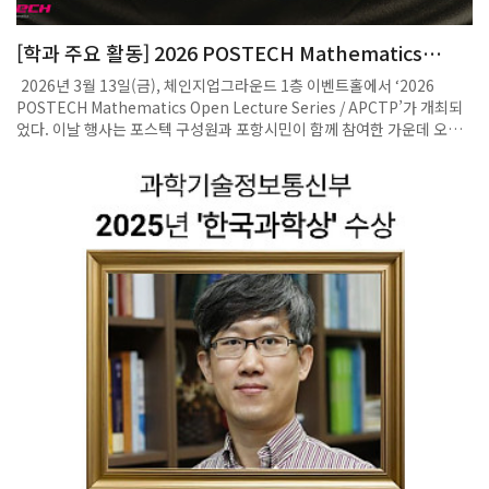
[학과 주요 활동] 2026 POSTECH Mathematics
Open Lecture Series / APCTP 대중강연개최
2026년 3월 13일(금), 체인지업그라운드 1층 이벤트홀에서 ‘2026
POSTECH Mathematics Open Lecture Series / APCTP’가 개최되
었다. 이날 행사는 포스텍 구성원과 포항시민이 함께 참여한 가운데 오후
1시 59분부터 5시까지 진행되었다. 행사는 정재훈 수학과 학과장의 사회
와 행사 소개로 시작되었으며, 이어 APCTP 김소리 팀장이 센터 소개를
맡았다. 이후 조철현 교수(포스텍 수학과)가 “Mirror Symmetry: 기하
와 대수의 거울대칭”을 주제로 강연을 진행하였고, 김경민 박사(아시아태
평양이론물리센터)는 “대칭성과 물리의 아름다움”을 주제로 수학과 물리
의 깊은 연관성을 소개하였다. 이번 파이데이 행사는 포스텍 구성원(학부
생, 대학원생 등)을 비롯해 포항시민, 경북과학고등학교와 유성여자고등
학교 학생들이 참여하여 다양한 기관에서 폭넓은 참여가 이루어졌다. 행
사 시작에 앞서 정재훈 학과장은 파이데이와 관련하여 ‘소수점 어디까지
알까?’라는 참여형 질문을 던지며 분위기를 부드럽게 이끌었고, 경북과학
고등학교 학생들의 자발적이고 적극적인 참여로 현장은 한층 활기를 띠었
다. 또한 참석자들을 위해 다과가 제공되었으며, 중간중간 퀴즈를 맞힌 참
여자들에게는 수학과와 APCTP에서 준비한 기념품이 증정되었다. 강연
이후에는 포스텍 수학과 학부회와 APCTP가 공동으로 준비한 참여형 액
티비티 프로그램이 진행되었다. APCTP 퀴즈와 “이 Pi 해석되나요?” 활
동을 통해 참가자들은 직접 체험하며 파이데이의 의미를 쉽고 재미있게 이