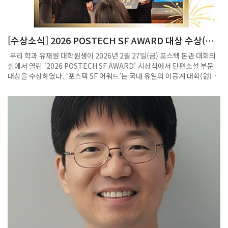
이 함께 성장할 수 있도록 지원하는 한편, 현장의 목소리를 바탕으로 정책
을 제안하고 혁신 창업생태계를 조성하는 역할을 충실히 해 나가겠다”고
밝혔다.
[수상소식] 2026 POSTECH SF AWARD 대상 수상(유
재원 대학원생)
우리 학과 유재원 대학원생이 2026년 2월 27일(금) 포스텍 본관 대회의
실에서 열린 '2026 POSTECH SF AWARD' 시상식에서 단편소설 부문
대상을 수상하였다. ‘포스텍 SF 어워드’는 국내 유일의 이공계 대학(원)생
대상 SF 공모전으로, 과학기술에 대한 깊은 성찰과 창의적 상상력을 바탕
으로 미래 사회를 조망하는 작품을 발굴하고자 마련된 행사이다. 이 공모
전은 SF 창작을 꿈꾸는 이공계 학생들에게 중요한 등용문으로 자리매김하
고 있다. 유재원 대학원생은 오랜 기간 SF 창작 활동을 이어오며 수학 연
구와 글쓰기를 병행해 왔으며, 정해진 규칙 속에서 상상력을 확장해 나간
다는 점에서 SF와 수학의 공통점을 발견하고 이를 작품 세계에 반영해 왔
다. 특히 꾸준한 창작 활동과 도전 끝에 이번 대상을 수상하며 ‘SF를 쓰는
연구자’라는 자신의 꿈에 한 걸음 더 다가서는 계기를 마련하였다. 이날 시
상식은 개회사를 시작으로 경과보고(김진희 포스텍 인문사회학부 교수),
격려사(김성근 포스텍 총장), 수상자 시상 및 소감 발표 순으로 진행되었
으며, 심사위원 심사평과 내빈 축사가 이어졌다. 단편소설 부문에서는 동
아대학교, 한국과학기술원, 전북대학교 학생들이 우수상을 수상하였고,
유재원 대학원생이 대상의 영예를 안았다. 포스텍 소통과 공론 연구소는
앞으로도 과학기술적 전문성과 인문학적 창의력을 겸비한 이공계 인재들