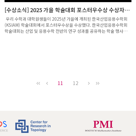
[수상소식] 2025 가을 학술대회 포스터우수상 수상자
(강민지, 이민수, 정승훈 대학원생)
우리 수학과 대학원생들이 2025년 가을에 개최된 한국산업응용수학회
(KSIAM) 학술대회에서 포스터우수상을 수상했다. 한국산업응용수학회
학술대회는 산업 및 응용수학 전반의 연구 성과를 공유하는 학술 행사로,
매 학술대회마다 포스터 발표를 통해 우수한 연구를 선정하여 시상하고 있
다. 이번 학술대회에서는 강민지 대학원생의 Noise-Robust Absence
of Stochastic Turing Patterns in a Class of Chemical Reaction
Networks(교신저자: 김진수 교수), 이민수 대학원생의 Partially
Linear Contextual Bandits(교신저자: 신선영 교수), 그리고 정승훈 대
학원생의 Asymptotic Convergence of Nonconvex Wasserstein
Gradient Flow(교신저자: 최범준 교수) 등 총 세 편의 연구가 포스터우
수상으로 선정되었다. 해당 연구들은 각각 반응 네트워크 이론과 패턴형
11
12
성, 통계적 학습 이론, 최적수송 및 비선형 해석 분야에서 의미 있는 이론
적 성과를 제시한 점에서 높은 평가를 받았다. 이번 수상은 우리 수학과
대학원생들의 꾸준한 연구 성과를 보여주는 사례로, 학술대회를 통한 연
구 교류와 발표의 중요성을 다시 한번 확인하는 계기가 되었다. 앞으로도
우리 수학과는 다양한 학문 분야와의 연계를 바탕으로 응용수학 연구를 지
속적으로 확장해 나갈 예정이다.