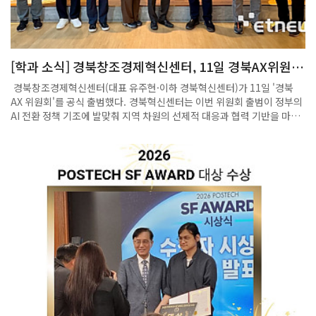
[학과 소식] 경북창조경제혁신센터, 11일 경북AX위원회
공식 출범
경북창조경제혁신센터(대표 유주현·이하 경북혁신센터)가 11일 '경북
AX 위원회'를 공식 출범했다. 경북혁신센터는 이번 위원회 출범이 정부의
AI 전환 정책 기조에 발맞춰 지역 차원의 선제적 대응과 협력 기반을 마련
하고, 센터가 현장의 목소리를 수렴해 정책제안을 주도하는 혁신 허브로
서 역할을 강화하기 위한 본격적인 행보다라고 밝혔다. 출범식에는 학계,
연구기관, 기업, 스타트업 관계자 등 10여 명이 참석해 AI·AX가 국가경쟁
력과 지역산업 발전의 핵심과제라는 점에 깊이 공감했다. 경북 AX 위원회
는 앞으로 지역 내 인공지능 전환(AX) 확산 전략 수립, AX 분야 스타트업
발굴·육성, 정책제안 및 제도 개선 등을 추진할 계획이다. 현장 의견을 제
도와 정책에 반영하고, 지역 창업·혁신 주체들을 연결하는 허브 기능을 수
행할 예정이다. AX 위원으로는 황형주 포스텍 교수, 김성영 금오공과대학
교 교수, 조용준 농업로봇자동화연구센터 센터장, 박수영 경북디지털혁신
본부 본부장, 오택수 한국로봇산업진흥원 센터장, 한병용 포스코 리더, 곽
인범 폴라리스쓰리디 대표, 박태윤 피칸소프트 대표, 배상윤 리소리우스
대표, 김삼정 아이디어스투실리콘 대표 등 학계·연구기관·산업계 인사가
포함됐다.유주현 경북창조경제혁신센터 대표는 “경북 AX 위원회는 지역
인공지능 전환을 위한 실질적 전문가 협의체”라며, “스타트업과 지역기업