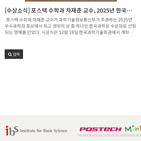
해하는 시간을 가졌다. 특히 포항시민들의 높은 참여도는 행사에 더욱 큰
[수상소식] 포스텍 수학과 차재춘 교수, 2025년 한국과
활기를 더했다.행사 종료 후에는 3.14를 상징하는 원형 피자와 음료가 제
학상 수상
공되었으며, 참가자들은 수학을 보다 친근하게 느끼는 뜻깊은 시간을 보
포스텍 수학과 차재춘 교수가 과학기술정보통신부가 주관하는 2025년
냈다. 이날 행사는 성황리에 마무리되었다.
우수과학자 포상에서 최고 권위의 상 중 하나인 한국과학상 수상자로 선정
되는 영예를 안았다. 시상식은 12월 18일 한국과학기술회관에서 개최되
었으며, 수상자에게는 대통령상과 함께 연구장려금 7천만 원이 수여됐
다. 한국과학상은 세계적 수준의 연구 성과를 창출하며 기초과학 발전에
크게 기여한 연구자에게 수여되는 상으로, 차재춘 교수는 위상수학 분야
검색
에서 다양체와 매듭 이론의 핵심 난제를 해결한 공로를 인정받아 이번 수
상의 주인공으로 선정되었다. 차재춘 교수는 특히 디스크 임베딩 이론
(DISK EMBEDDING THEORY)을 새롭게 개발하여, 4차원 위상 다양체
연구의 핵심 난제로 꼽혀 온 디스크 임베딩의 가능성과 불가능성에 대한
중요한 이론적 결과를 도출했다. 또한 3차원 다양체의 초한 불변량을 최초
로 발견함으로써, 약 60여 년간 해결되지 않았던 밀너(MILNOR)의 난제
를 해결하는 성과를 이루었다. 이러한 연구는 위상수학과 기하학 전반에
걸쳐 깊은 학문적 영향을 미치며 국제적으로 높은 평가를 받고 있다. 이번
수상은 포스텍 수학과의 우수한 기초연구 역량을 대외적으로 다시 한번 입
증하는 성과이자, 국내 수학 연구가 세계 수학계에서 차지하는 위상을 보
여주는 뜻깊은 사례로 평가된다. 포스텍 수학과는 앞으로도 기초과학의
본질적 질문에 도전하는 연구를 지속적으로 지원하며, 세계적 수준의 연
구 성과 창출에 기여해 나갈 예정이다.기사(데일리
안): https://share.google/E6NxHn24HZ2jXTZc5