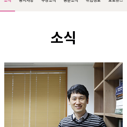
소식
공지사항
수상소식
동문소식
취업정보
포토뉴스
소식