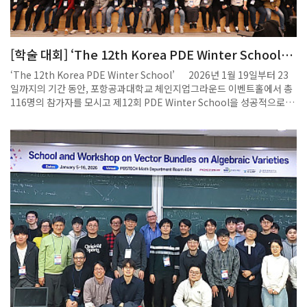
코너에서는 관악기, 현악기, 타악기의 물리적 원리와 오동나무, 갈대, 명주
실 등 우리 국악기에 사용되는 소재의 특성을 통해 아름다운 소리의 원리
를 소개한다. 국악기의 독창적인 소리를 물리적으로 탐구하는 전시 코너_
[학술 대회] ‘The 12th Korea PDE Winter School’
국립중앙과학관 제공마지막 '인공지능(AI)과 만나 확장되는 국악' 코너에
학회 개최
서는 국립국악원, 고등과학원·포스텍, KAIST 연구팀이 인공지능을 활용
‘The 12th Korea PDE Winter School’ 2026년 1월 19일부터 23
해 국악을 분석하고, 새롭게 창조한 작품이 전시된다. 관람객들은 전통예
일까지의 기간 동안, 포항공과대학교 체인지업그라운드 이벤트홀에서 총
술과 첨단기술이 만나는 새로운 국악을 만끽할 수 있다. 국악 음계 중 기준
116명의 참가자를 모시고 제12회 PDE Winter School을 성공적으로 개
이 되는 '황종'음을 불어서 낼 수 있는 관인 황종율관 만들기 체험 등 다양
최하였다. 본 행사는 우리 학과 이동현 교수와 장진우 교수가 카이스트 권
한 체험 전시물과 부대행사도 마련된다. 13일에는 '과학으로 얼쑤! 인공지
순식 교수, 성균관대학교 윤석배 교수와 함께 공동으로 조직하였다. 이번
능으로 작곡한 우리 국악' 행사를 개최한다. 참가자들이 정재훈 포스텍 교
겨울학교의 주제는 기체운동론적 편미분방정식 및 비압축적 유체 편미분
수와 함께 직접 국악을 수학적으로 분석하고 AI가 작곡하는 과정을 체험하
방정식으로, 관련 분야의 최신 연구 동향과 해석 이론을 심도 있게 다루는
며 엑스포를 탐방할 수 있는 기회다. 권석민 국립중앙과학관장은 "국악은
프로그램으로 구성되었다. 주요 초청 연사로는 칭화대학교 Ling-Bing
수백 년간 우리 생활 속에서 독창적인 소리 문화를 만들어 왔다"며 "이번
He 교수, 서울대학교 정인지 교수, 울산과학기술원 최규동 교수가 참여하
전시는 국립중앙과학관의 과학적 전문성과 영동세계국악엑스포의 문화
였으며, 이들을 포함하여 총 11명의 초청 연사와 8명의 기여 강연 연사가
역량을 결합해 전 세계에 국악의 과학적 매력을 알리는 계기가 될 것"이라
참가하였다. 전체 일정 동안 총 25회의 강연이 진행되었으며, 참가자들 간
고 밝혔다.
의 활발한 학술 교류와 토론이 이루어졌다.