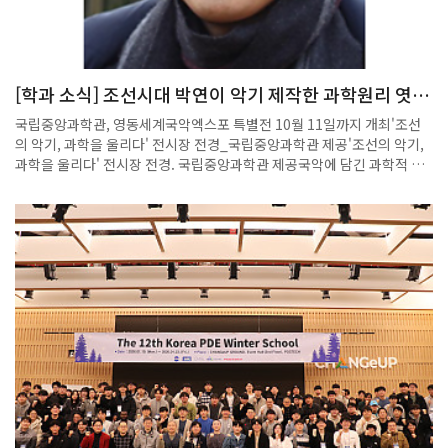
[학과 소식] 조선시대 박연이 악기 제작한 과학원리 엿본
다
국립중앙과학관, 영동세계국악엑스포 특별전 10월 11일까지 개최'조선
의 악기, 과학을 울리다' 전시장 전경_국립중앙과학관 제공'조선의 악기,
과학을 울리다' 전시장 전경. 국립중앙과학관 제공국악에 담긴 과학적 원
리를 탐구하는 특별한 전시가 열린다.국립중앙과학관은 9월 12일부터 10
월 11일까지 충북 영동군에서 열리는 '영동세계국악엑스포'에서 '조선의
악기, 과학을 울리다' 특별전을 개최한다고 12일 밝혔다. 영동세계국악엑
스포는 우리 국악을 세계에 선보이는 행사로 세계 30개국 공연단과 국내
외 관람객들이 참여하는 행사다. 엑스포 내 미래국악관에 마련되는 이번
전시는 올해 4월 영국 런던에서 개최된 개관 80주년 해외특별전을 국내에
처음 선보이는 자리다. 국악을 과학기술적 관점에서 재해석해 영국 BBC
라디오 등 현지 언론과 영국 관객에게 호평을 받았다.이번 특별전은 총 3
가지 주제로 꾸려졌다. 첫 코너인 '조선시대 음악에 깃든 과학적 지혜'에서
는 세종대왕과 박연이 정확한 음을 내는 악기를 제작하는 과정에서 활용된
수학 규칙과 과학 원리를 통해 조선 초기 음악에 숨은 과학을 엿본다. 난계
박연은 엑스포 개최지인 충북 영동이 고향인 문신으로 정간보 제작 등 조
선 궁중음악을 정비했다. 고구려의 왕산악, 신라의 우륵과 더불어 3대 악
성으로 불린다. 국악기의 독창적인 소리를 물리적으로 탐구하는 두 번째