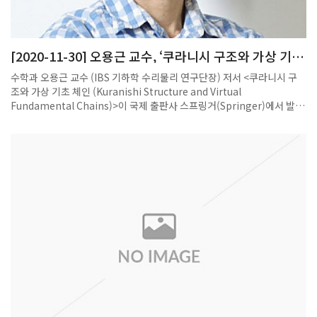
[2020-11-30] 오용근 교수, ‘쿠라니시 구조와 가상 기초
체인’ 발간
수학과 오용근 교수 (IBS 기하학 수리물리 연구단장) 저서 <쿠라니시 구
조와 가상 기초 체인 (Kuranishi Structure and Virtual
Fundamental Chains)>이 국제 출판사 스프링거(Springer)에서 발간
됐다. 학술 전문 출판사 Springer는 과학기술분야 학술 서적과 함께 학술
지 <네이처>를 발행하는 출판사다. 이번 저서는 Springer 수학 단행본
시리즈의 한 권으로 출판됐으며, 오용근 교수가 켄지 후카야 사이먼스 기
하 물리 연구 센터 (Simons Center for Geometry and Physics
(SCGP))∙뉴욕 주립대 교수, 히로시 오타 나고야대 교수, 카오루 오노 일본
수리 과학 연구소 (Research Insitutute for Mathermatical
Sciences (RIMS))∙교토대 교수와 함께 공동으로 집필하였다.이번 저서
는 쿠라니시 구조의 기초를 확립하였다. “쿠라니시 구조는 미분기하학에
서 대수기하학의 스킴 구조에 해당하는 대역적 해석학의 도구다. 쿠라시
니 구조 이론은 유사-복소해석 곡선의 모듈라이 공간 연구에 필요한데, 이
는 특히 라그랑지안 부분다양체와 그들의 변형 이론을 일반적인 경우에 기
술할 때 필수 불가결한 이론이다” 고 오용근 교수는 설명했다.그로모브의
유사-복소해석 곡선은 심플렉틱 기하 위상수학의 핵심적인 도구다. 1999
년, 공동저자인 켄지 후카야와 카오루 오노가 이 곡선들의 모듈라이 공간