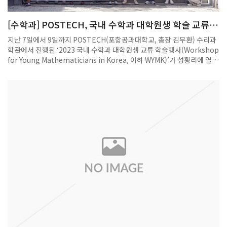
[수학과] POSTECH, 국내 수학과 대학원생 학술 교류
행사 진행
지난 7일에서 9일까지 POSTECH(포항공과대학교, 총장 김무환) 수리과
학관에서 진행된 ‘2023 국내 수학과 대학원생 교류 학술행사(Workshop
for Young Mathematicians in Korea, 이하 WYMK)’가 성황리에 열렸
다.WYMK는 국내 대학원에서 수학을 공부하는 대학원생들의 학술 교류와
네트워크 형성을 위한 행사다. 올해 행사는 POSTECH 수학과 최범준 교
수의 특별 강연과 대학원생들의 학술강연으로 구성되었으며, 수학과 대학
원생 약 60여 명이 참여했다.- 특별 및 학술강연 진행자△ 최범준 교수
(POSTECH) : 그대들, 어떻게 수학과 살 것인가△ 유재원 씨(POSTECH)
: Lefschetz Decomposition of Cohomology of Complex
Manifold(복소 다양체의 동형성의 레프체츠 분해)△ 김영종 씨(KAIST) :
Introduction to Online Convex Optimization(온라인 컨벡스 최적
화 소개)△ 정다솔 씨(POSTECH) : Basic theory on algebraic
surfaces(대수 서페이스의 기본 이론)△ 최도영 씨(KAIST) : Geometry
of secant variety(세컨트 다양성의 기하학)△ 윤태호 씨(서울대학교) :
Data Sampling via Probability Distribution Flow along
Stochastic Processes(확률적 프로세스에 따른 확률 분포 흐름을 통한
데이터 샘플링)△ 권재성 씨(UNIST) : On the μ-invariant in
Iwasawa theory(이와사와 이론의 μ-변수에 대해)△ 윤재영 씨(서울대
학교) : Synchronization with Winfree Model(Winfree 모델과 동기