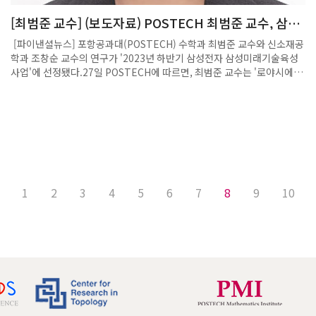
[최범준 교수] (보도자료) POSTECH 최범준 교수, 삼성
미래기술육성사업 선정
[파이낸셜뉴스] 포항공과대(POSTECH) 수학과 최범준 교수와 신소재공
학과 조창순 교수의 연구가 '2023년 하반기 삼성전자 삼성미래기술육성
사업'에 선정됐다.27일 POSTECH에 따르면, 최범준 교수는 '로야시에비
치(Lojasiewicz) 정리와 변분방정식 점근에 관한 유일성 추측들' 연구로
기초분야에서 선정됐다. 또 조창순 교수는 '플라스몬 트랜스퍼를 이용한
고해상도·고색순도 나노박막 광발광 디스플레이' 연구로 소재 분야에서
선정됐다.최범준 교수는 2019년 미국 컬럼비아대에서 박사 학위를 받고,
캐나다 토론토대와 한국과학기술원(KAIST) 부설 고등과학원을 거쳐
2021년부터 POSTECH 학생들을 지도하고 있다. 지난 2021년 대한수학
회 '상산젊은수학자상'을 받았으며, '2022 포스코사이언스펠로'에 선정
되기도 했다.출
1
2
3
4
5
6
7
8
9
10
처: https://www.fnnews.com/news/202310271027365630