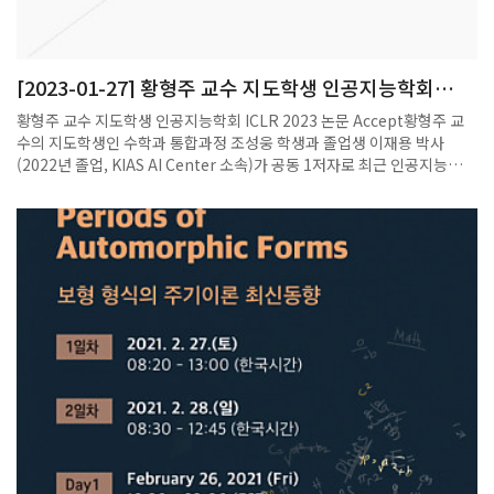
자가 발생할 것으로 예측했다.이창형 교수팀도 이와 유사한 감염재생산지
수를 내놨다. 연구팀은 "지난달 11일부터 이달 9일까지 감염재생산지수
가 1.29로 분석됐다"며 "향후 2주간 하루 평균 1300~1700명 수준의 확
[2023-01-27] 황형주 교수 지도학생 인공지능학회
진자가 발생할 것으로 예측된다"는 분석을 내놨다. 정은옥 교수팀은 전국
ICLR 2023 논문 ACCEPT
감염재생산 지수가 1.35로 1주 후 하루 확진자가 약 1533명, 2주 후 약
황형주 교수 지도학생 인공지능학회 ICLR 2023 논문 Accept황형주 교
2030명에 이를 것으로 봤다.연구팀들은 수도권 확산세가 앞으로 더 거세
수의 지도학생인 수학과 통합과정 조성웅 학생과 졸업생 이재용 박사
질 것이라는 예측을 모두 내놨다. 수도권 국내발생 확진자는 7~9일 사흘
(2022년 졸업, KIAS AI Center 소속)가 공동 1저자로 최근 인공지능학회
연속 990명→994명→963명으로 900명대를 기록했다. 4차 유행이 무서
인 ICLR 2023에 논문이 ACCEPT 되었다.논문관련 연구결과 소개는 아
운 기세로 퍼지며 수도권 지역의 확산세가 심각하다.심은하 교수팀은 현
래와 같다.논문 제목: HyperDeepOnet: Learning operator with
재 R값이 방역조치로 줄어들지 않고 유지될 경우 수도권에서만 이달 16
complex target function space the limited resources via
일 하루 확진자 수가 1110명, 1주일 후인 23일 1335명이 발생할 것으로
hypernetwork, ICLR 2023저자: Jae Yong Lee, SungWoong Cho,
예측했다. 정은옥 교수팀은 현재 추세가 지속될 경우 2주 후 수도권 하루
H.J. Hwang연구내용: 편미분방정식을 시뮬레이션 하는 수치적인 접근
확진자 수가 1634명이, 이효정 센터장팀도 2주 후 1409명, 3주 후 1529
을 대신하여 딥 러닝을 이용하여 시뮬레이션 하려는 시도가 등장하고 있
명, 내달 6일 1555명이 발생할 것으로 봤다.다만 이번 분석들은 정부가 이
다.본 연구에서는 기존의 대표적인 작용소 학습 모델이 가지는 한계를 극
달 12일부터 2주간 수도권에 새로운 사회적 거리두기 4단계를 적용하기
복하고자 이를 더욱 일반화한 새로운 모델을 개발하였으며 기존 모델의 문
로 한 내용을 반영하고 있지 않다. 정부는 9일 수도권 코로나19 확산세가
제를 해결해 주는 원인을 이론적으로 증명하였다.
심각해지며 가장 높은 수준의 방역조치인 거리두기 4단계를 수도권에 적
용하기로 했다. 4단계가 적용되면 사실상 야간 외출제한 조치가 시행된다.
오후 6시 이후 ‘3인 이상 사적모임 금지’에 따라 2명까지만 모일 수 있다.
1인 시위 이외 모든 집회와 행사 금지, 그리고 유흥시설도 영업이 중단된
다. 식당과 카페 등 다중이용시설은 오후 10시까지만 운영, 스포츠 경기도
무관중으로 전환된다. 정부는 이에 더해 '4단계+α' 조치도 내렸다. 사모임