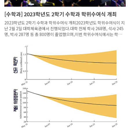
이 증가할 수 있다. 실제로 강수량 증가가 두드러졌던 북미와 남미 서부 지
역, 열대 아프리카 지역에서는 홍수가 더 자주 발생할 수 있다는 결과가 나
[수학과] 2023학년도 2학기 수학과 학위수여식 개최
왔다.우리나라를 포함한 동아시아는 겨울철 극한 엘니뇨 발생이 잦아지면
이듬해 봄에 강수량이 폭발적으로 증가할 수 있다. 극한 엘니뇨가 발생 당
2023학년도 2학기 수학과 학위수여식 개최2023학년도 학위수여식이 지
시 이상기후를 일으키는 것을 넘어 장기적으로 여러 지역의 기후 상태까지
난 2월 2일 대학체육관에서 진행되었다.대학 전체 학사 268명, 석사 245
바꿀 수 있음을 최초로 제시한 것이다.국종성 교수는 “탄소 중립 등 이상
명, 박사 287명 등 총 800명이 졸업했으며,이번 학위수여식에서는 학사
기후를 막기 위한 정책을 설계할 때 지구 평균기온과 강수량 등의 지표만
와 석사 졸업자를 대표하여 소수 인원만 등단해 학위증을 받는 일반적인
으로는 복잡한 기후체계를 제대로 반영할 수 없어 극한 엘니뇨의 강화와
졸업식과 달리 소외되는 인원 없이 학위수여식 참석자 전원 단상에 올랐
같은 현상을 충분히 고려해야 한다”며 “이미 배출된 온실가스는 지속적으
다.김성근 총장은 졸업식사에서 “호박벌은 자신의 한계를 모르기 때문에
로 기후에 영향을 미치기 때문에 이러한 장기적인 영향까지 기후변화에 의
무수한 실패와 좌절 끝에 결국 날 수 있었다”며 공기역학적으로 불가능한
한 사회적 비용으로 평가하고, 예측하는 것이 중요하다”고 말했다.한국연
비행을 가능하게 만든 호박벌의 우직함을 얘기했다.또 “지금은 힘겹게 날
구재단 리더사업(급격한기후변화연구센터)의 지원을 받아 수행된 이번
개를 퍼덕이는 호박벌과 같겠지만 언젠가는 하늘로 솟구치는 독수리같이
연구성과는 최근 국제학술지 ‘사이언스 어드밴시스(Science
뻗어나가기를 기대한다”며 새로운 비상을 준비하고 있는 졸업생들에게
Advances)’에 게재됐다.출처: 포스텍, 이산화탄소 감축 시기의 극한 엘
응원의 말을 전했다.대학 행사를 마친 후 수리과학관 402호에서 학부위원
니뇨 증가 예측 - 전자신문 (etnews.com)
장 주관으로 수학과 자체 학위수여식을 개최하였다. 박사 4명, 석사 2명,
학사 10명총 16명이 학위를 수여 받았으며, 졸업생과 가족들, 학과 구성
원들이 참석하여 졸업을 축하해 주었다.졸업식은 지난 1년간 학과의 주요
활동을 담은 영상 시청, 이동현 교수의 축하 인사, 학위기 수여, 꽃다발 및
기념품 전달,우수 논문상 시상, 기념사진 촬영 순으로 진행되었으며, 행사
후 참가자들에게 점심식사를 위해 도시락을 제공하였다.