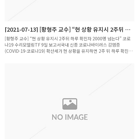
[2021-07-13] [황형주 교수] “현 상황 유지시 2주뒤 하
루 확진자 2000명 넘는다” 코로나19 수리모델링TF 9일
[황형주 교수] “현 상황 유지시 2주뒤 하루 확진자 2000명 넘는다” 코로
보고서
나19 수리모델링TF 9일 보고서국내 신종 코로나바이러스 감염증
(COVID-19·코로나19) 확산세가 현 상황을 유지하면 2주 뒤 하루 확진자
가 2000명을 넘는다는 최신 분석 보고서가 나왔다.국가수리과학연구소
와 대한수학회가 운영하는 코로나19 수리모델링 태스크포스(TF)는 9일
이런 내용이 담긴 ‘코로나19 확산 예측 보고서’를 발표했다. 매주 발행되
는 이 보고서는 수리연의 권오규∙손우식∙이효정∙최선화 연구원이 참여한
연구팀과 심은하 숭실대 수학과 교수팀, 이창형 울산과학기술원(UNIST)
수리과학과 교수팀, 정은옥 건국대 수학과 교수팀, 정일효 부산대 수학과
교수팀, 황형주 포스텍 수학과 교수팀 등 국내 전문가 9개팀이 분석한 결
과를 담고 있다.이들 연구팀은 환자 한 명이 몇 명을 감염시키는지 보여주
는 값인 감염재생산지수(R값)이 9일 기준 약 1.3 내외 정도라고 분석했다.
이 값은 감염자 한 사람이 몇 명에게 코로나19를 옮기는지를 나타내는 값
으로 1보다 크면 감염병이 확산한다고 보면 된다.이효정 수리연 부산의료
수학센터장팀은 R값이 이날 기준 1.32라고 분석했다. 1주일전인 2일 1.2
보다 증가한 것으로 이 값이 별다른 방역 강화 없이 유지될 경우 이달 16일
1595명, 23일 1884명, 30일 2087명, 8월 6일에는 2266명의 하루 확진