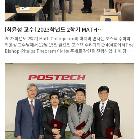
[최윤성 교수] 2023학년도 2학기 MATH
COLLOQUIUM 마지막 연사자로 강연 진행
2023학년도 2학기 Math Colloquium의 마지막 연사는 포스텍 수학과
최윤성 교수님께서 12월 15일 금요일 포스텍 수리과학관 404호에서The
Bishop-Phelps Theorem 이라는 주제로 강연을 진행하였다.이 강연
에는 많은 수학과 교수님들과 학생들이 참석하여 청강했다.최윤성 교수님
은 1988년부터 35년간 포스텍에서 학생들을 지도하였으며 함수해석학
분야의 무한차원 함수이론에서 새로운 연구 분야를 개척해 세계적인 수준
의 연구성과를 이뤘다.또한 2024년 1월22일(월) ~26일(금)까지 포스텍
IBS 건물 301호에서 대학원생을 포함하여 국내외 연구원과 교수들이 격
의 없이 토론할 수 있는 개방학교인 제19회 일주수학학교가 개최된다.