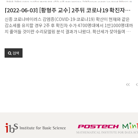
[2022-06-03] [황형주 교수] 2주뒤 코로나19 확진자
4700~1만1000명대…연휴 영향 크면 다시 증가세 전환
신종 코로나바이러스 감염증(COVID-19·코로나19) 확산이 현재와 같은
감소세를 유지할 경우 2주 후 확진자 수가 4700명대에서 1만1000명대까
지 줄어들 것이란 수리모델링 분석 결과가 나왔다. 확산세가 잦아들며 확
진자 수도 줄고 있으나 현충일 연휴와 여름철 휴가기간이 시작되는 만큼
어린이날 연휴 때처럼 사람들 간 많은 접촉이 이어지면 감소세가 다시 증
가세로 전환할 수 있다는 전망도 나온다.국가수리과학연구소는 지난달
검색
31일 현재 코로나19 확산세를 수학 모델로 전망한 내용을 담은 ‘코로나19
확산 예측 보고서’를 공개했다. 이 보고서는 수리연과 대한수학회가 운영
하는 코로나19 수리모델링 태스크포스(TF)가 발간하는 것으로 격주로 발
행되고 있다.정은옥 건국대 수학과 교수팀과 권오규 수리연 연구원팀, 나
경아 수리연 연구원팀, 손우식 수리연 연구원팀, 최선화 수리연 연구원팀,
정일효 부산대 수학과 교수팀, 심은하 숭실대 수학과 교수팀, 이창형 울산
과학기술원(UNIST) 수리과학과 교수팀, 황형주 포스텍 수학과 교수팀 등
국내 수리모델링 전문가 9개팀이 참여했다.정은옥 교수팀은 31일 기준 전
국 감염재생산지수(R)를 0.8로 분석했다. R은 확진자 한 명이 다른 사람
을 몇 명이나 감염시키는가를 나타낸 수로 R이 1보다 작으면 확산세가 잦
아드는 것으로 본다. 이같은 상황을 유지하면 2주 후인 이달 14일에는 하
루 확진자 수가 1만1163명, 4주 후에는 9827명으로 줄어들 것으로 분석
했다.다른 전문가들도 감소세가 계속해 이어질 것으로 전망했다. 최선화
연구원팀은 최근 4주간 R값을 0.61로 보고 이같은 추세가 이어지면 2주