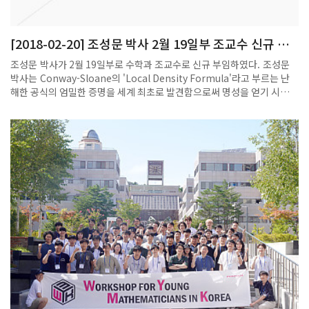
의 매끄러운 구조를 기술하기 위하여, 닫힌 끈이론 관점의 그로모프-위튼
에서 처음으로 제안한 것이 쿠라니시 구조다. 이를 네 저자가 2009년에 집
필한 또 다른 저서인 를 비롯한 다른 많은 논문에서 열린 끈 이론의 관점으
[2018-02-20] 조성문 박사 2월 19일부 조교수 신규 부
로 확장 발전시켰다.오용근 교수는 “이러한 맥락에서 이 구조에 대한 실과
임
허를 총망라한 설명이 필요하다는 학계의 요구에 부응하기 위해 이 책을
조성문 박사가 2월 19일부로 수학과 조교수로 신규 부임하였다. 조성문
내게 되었다. 쿠라니시 구조 이론은 기하학과 수학에서 제기되는 다른 모
박사는 Conway-Sloane의 'Local Density Formula'라고 부르는 난
듈라이 문제까지 확장될 수 있다는 점에서 중요한 이론이다. 이 책이 인접
해한 공식의 엄밀한 증명을 세계 최초로 발견함으로써 명성을 얻기 시작하
한 다양한 분야의 수학자들에게 안내서가 되기를 희망한다”고 밝혔다. 해
였고, 그 문제와 연관된 뛰어난 후속 연구를 통하여 중요한 Minkowski-
당 저서는 지난 11월에 출간됐으며, 아마존 등 온라인에서 구입할 수 있
Siegel 문제를 완결 지은 것으로 평가받고 있다. 2001년 서울대 수학과
다.
학사과정을 마치고 2012년에 Purdue 대학에서 박사학위를 취득하였으
며 정수론 분야의 권위자인 Kudla 교수가 재직하고 있는 캐나다 토론토
대학에서 박사후 연구원을 지낸 다음, 교토대학 수학과에서 JSPS
Postdoctoral Fellow로 재직하다가 이번에 포스텍 수학과의 조교수로
근무하게 되었다.