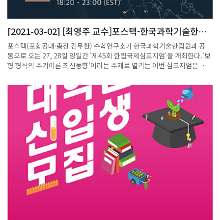
인원 포함 제외라는 백신 접종자에 대한 인센티브도 유보된다.감염병 전
문가들은 최근 확진자 발생 양상을 고려할 때 4단계 적용이 불가피한 조치
라고 평가한다. 정재훈 가천대 의대 예방의학과 교수는 9일 연합뉴스 "4
[2021-03-02] [최영주 교수]포스텍-한국과학기술한림
단계 조처는 방역상으로 큰 이점이 있을 것"이라며 "생활권이나 풍선 효
원, ‘제45회 한림국제심포지엄’ 개최
과 등을 고려할 때 수도권 전체에 적용하는 게 바람직하다"고 말했다. 김
포스텍(포항공대·총장 김무환) 수학연구소가 한국과학기술한림원과 공
탁 순천향대 부천병원 감염내과 교수도 "다음 주에는 (하루 신규) 확진자
동으로 오는 27, 28일 양일간 '제45회 한림국제심포지엄'을 개최한다.'보
가 1500명 수준으로 늘어날 가능성이 있다"며 "지금 개입해야 2주 정도
형 형식의 주기이론 최신동향'이라는 주제로 열리는 이번 심포지엄은 수
뒤에는 환자 발생이 감소 추세를 보일 수 있다"고 말했다.[동아사이언스
학의 노벨상으로 불리는 필즈메달 수상자를 비롯한 국내외 정수론 분야의
고재원 기자]
최고 석학들이 참여해 21세기 수학을 이끌어갈 핵심 난제에 관한 토론과
강연을 펼칠 예정이다.특히 27일 미국 명문 캘리포니아 버클리대학 신석
우 교수와 공동으로 운영되는 프로그램에는 2018년 필즈메달 수상자 벤
카테시 교수, 워릭대학 김민형 석좌교수 등 6명의 수학계 최고 연사들이
함께 자리한다.최영주 포스텍수학연구소(PMI) 소장은 "이번 한림국제심
포지엄은 국내 수학의 저변을 넓히는 발판이 될 것"이라며 "세계 석학과
의 연구 교류를 활성화하고, 차세대 연구그룹이 세계적인 수준으로 발전
하는 계기가 되길 기대한다"고 했다.한민구 한국과학기술한림원 원장은
"이번 심포지엄이 21세기 수학 핵심 난제 해결의 실마리를 찾는 자리가 됐
으면 한다"고 했다.심포지엄은 유튜브
(https://youtu.be/Wr4oKg2nkeo)로 생중계된다.[매일신문]발췌