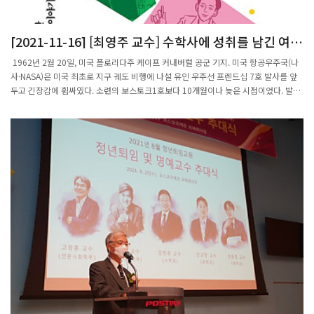
원 푸앵카레추측(Poincaré conjecture)이다. 러시아의 괴짜 수학자 그리고리 페렐만
이 2003년에 풀었다.지금 위상수학자가 모르는 건 정확히 말해 4차원 공간의 구조다.
여기에도 1980년대 큰 진전이 있었다. 4차원 공간은 5차원 이상의 고차원과도 너무나
[2021-11-16] [최영주 교수] 수학사에 성취를 남긴 여성
다르고 3차원과도 달라 진짜 이상하다는 사실이 발견됐다. 마이클 프리드먼(미국)과
수학자 29명
사이먼 도널드슨(영국), 두 사람이 그런 얘기를 했다. 연속적인 변형이 위상수학에서는
1962년 2월 20일, 미국 플로리다주 케이프 커내버럴 공군 기지. 미국 항공우주국(나
핵심인데 프리드먼은 엄청 달라 보이는 다양체도 연속적인 변형을 가해 위상적으로 분
사·NASA)은 미국 최초로 지구 궤도 비행에 나설 유인 우주선 프렌드십 7호 발사를 앞
류할 수 있는 기술을 개발했다. 또 도널드슨은 미분이 가능한가라는 기준으로 공간을
두고 긴장감에 휩싸였다. 소련의 보스토크1호보다 10개월이나 늦은 시점이었다. 발사
봤다. 자연과학과 공학에서는 미분이 중요한 수학적인 도구다. 공간에서 미분이 가능하
각, 궤도 진입각과 속도, 지구 재진입 위치와 시각까지 한 치의 오차도 허용되지 않았
지 않다면 자연법칙을 쓸 수가 없다. 미분이 가능하면 할 수 있는 게 굉장히 많다. 즉 좋
다.당대 최고 성능의 아이비엠(IBM) 7090 컴퓨터가 비행 궤도를 계산했다. 발사 초읽
은 공간이다. 그러니 미분 가능한 걸로 만들 수 있느냐가 중요한 문제다. 도널드슨은 미
기를 앞두고 존 글렌 선장이 말했다. “캐서린 존슨 씨에게 이 계산을 확인하게 해주십
분 가능한 4차원 공간을 연구했다. 그러면서 4차원 공간의 연속적인 변형, 즉 위상 특
시오. 그 여성(girl)이 계산이 맞다고 하면 즉시 출발하겠습니다.” 존슨이 탁상용 계산
성을 연구했다.3차원 공간에서는 ‘미분 가능한 것’과 ‘위상적인 것’의 차이가 없다. 그런
기와 필기로 검산을 마친 뒤 우주선은 순조롭게 발사됐다. 미국 영화 <히든 피겨스>
데 4차원에서는 미분 가능한 것과 위상적인 것의 차이가 너무나 컸다. 4차원에서는 계
(2016)에서 재조명됐던 것처럼, 존슨은 이공계 엘리트들이 모인 나사에서도 단연 뛰어
산할 방법이 보이지 않았다. 차 교수는 “프리드먼과 도널드슨의 발견을 이후에 많이 발
난 수학자였지만 흑인이자 여성이라는 이유로 투명인간 취급을 받던 시절이었다.<우
전시켰다. 하지만 현재도 새로운 차이를 계속 찾아내는 상황이지, 어떤 차이가 다 가능
리가 수학을 사랑한 이유>(전혜진 지음, 다드래기 그림, 지상의 책 펴냄)는 대학에서 수
한지를 분류 해볼까 하는 상황도 아니다”라고 말했다. 미분 가능한 걸 알고 싶으면 위
학·기계공학·컴퓨터과학을 공부한 소설가 전혜진이 쓴 ‘불가능한 꿈을 실현한 29명
상적인 걸 알아내고, 그다음에 미분 가능한 것과 위상적인 것의 차이를 알면 다 이해할
의 여성 수학자 이야기’(부제)다. 시대와 장소는 다르지만 차별과 편견에 맞서 수학사에
수 있다. 그런데 지금 그 두 가지가 다 벽에 부딪혀 있다.이런 맥락에서 차 교수는 어떤
서 불멸의 성취를 남긴 이들의 흥미진진하고 감동적인 이야기가 펼쳐진다. 한국의 수학
연구를 하고 있는 것일까? 차 교수는 “4차원 연구를 제일 많이 했다라고 말할 수 있다.
자 4명도 포함됐다.16세기 화가 라파엘로는 걸작 <아테네 학당>에 54명의 걸출한 철
그중에서도 4차원의 위상적인 걸 많이 했다. 4차원 공간의 구조 및 이와 관련된 매듭이
학자들을 그렸다. 이중 유일한 여성이 바로 기원전 4세기 알렉산드리아의 수학자 히파
론을 연구하는 사람이다”라고 말했다.그는 박사 때 매듭이론으로 연구를 시작했다. 지
티아다. 알렉산드리아 도서관장이던 아버지 테온과 함께 프톨레마이오스의 천문서 <
도교수가 매듭이론을 했는데 이것도 여러 방법으로 공부할 수 있다. 그중 차 교수가 보
알마게스트>에 주석을 붙였고, 원뿔곡선 연구에 대한 해설서를 썼으며, 천문관측 도구
기에 가장 흥미로운 건 공간 구조와 연관된 것이다. 매듭의 4차원적 특성을 알아낼 수