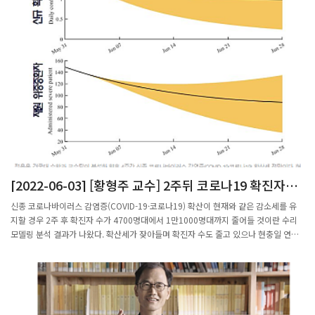
[2022-06-03] [황형주 교수] 2주뒤 코로나19 확진자
4700~1만1000명대…연휴 영향 크면 다시 증가세 전환
신종 코로나바이러스 감염증(COVID-19·코로나19) 확산이 현재와 같은 감소세를 유
지할 경우 2주 후 확진자 수가 4700명대에서 1만1000명대까지 줄어들 것이란 수리
모델링 분석 결과가 나왔다. 확산세가 잦아들며 확진자 수도 줄고 있으나 현충일 연휴
와 여름철 휴가기간이 시작되는 만큼 어린이날 연휴 때처럼 사람들 간 많은 접촉이 이
어지면 감소세가 다시 증가세로 전환할 수 있다는 전망도 나온다.국가수리과학연구소
는 지난달 31일 현재 코로나19 확산세를 수학 모델로 전망한 내용을 담은 ‘코로나19
확산 예측 보고서’를 공개했다. 이 보고서는 수리연과 대한수학회가 운영하는 코로나
19 수리모델링 태스크포스(TF)가 발간하는 것으로 격주로 발행되고 있다.정은옥 건국