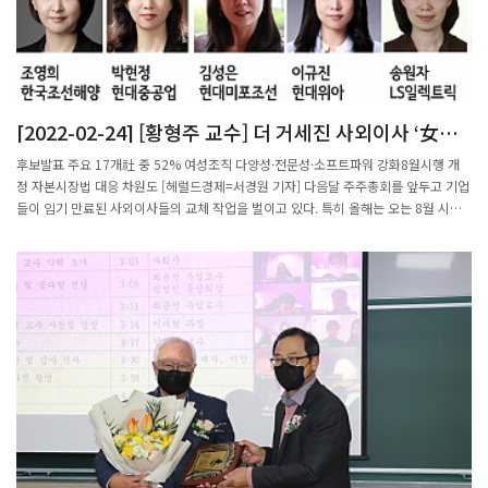
첫 시험에서는 반 학생 중 뒤에서 두 번째 성적을 받았다. 뒤에서 첫 번째이던 학생이
일반고로 전학가면서는 반에서 꼴찌가 되었다. 당시 카이스트는 입학시험에서 수학 과
목 비중이 압도적이었다. 물리, 영어 과목이 150점이었다면 수학은 300점 만점이었
다. 수학을 못하면 카이스트에 들어갈 수 없었다. 경기과학고에서 수학을 집중 공부해
성적을 끌어올렸다. 수학에 관심이 있어서가 아니라 대학에 가기 위해서였다. 1989년
[2022-02-24] [황형주 교수] 더 거세진 사외이사 ‘女風
카이스트 수학과가 아닌, 전자전산학부에 진학했다.차 교수는 한국의 수학 교육에 대해
당당’ [비즈360]
이렇게 비판했다. “빠른 시간에 많은 문제를 기계처럼 해결하기를 요구하는 한국 초·
후보발표 주요 17개社 중 52% 여성조직 다양성·전문성·소프트파워 강화8월시행 개
중·고 수학에 별 흥미를 느끼지 못했다. 중등교육까지 가르치는 수학은 재미있는 수학
정 자본시장법 대응 차원도 [헤럴드경제=서경원 기자] 다음달 주주총회를 앞두고 기업
이 아니다. 특히 사교육을 통해 과도한 훈련을 받은 학생들이 아니면 중등교육 과정에
들이 임기 만료된 사외이사들의 교체 작업을 벌이고 있다. 특히 올해는 오는 8월 시행
서 좋은 점수를 받기 어려워 관심을 잃게 된다. 마치 어린 운동선수들에게 금지약물을
되는 개정 자본시장법에 대비, 신규 추천 이사 중 절반이 여성으로 꾸려지고 있다. 기업
쓰고 혹독한 트레이닝을 가해 성과만을 추구하는 것과 비슷하다. 그 후유증으로 나중에
들은 이를 통해 경영의 다양성과 투명성을 제고하고 여성 이사들의 전문성과 소프트파
몸과 마음이 상하고 흥미를 잃게 되기 쉽다는 것도 비슷하다. 정말 재능과 흥미를 가진
워를 활용, ESG(환경·사회·지배구조) 대응력을 강화하겠다는 전략이다.최근 국내 기
아이들이 가려지게 된다는 면도 비슷하다.”카이스트에 입학하자 컴퓨터 천재가 입학했
업들은 정기 주주총회 소집 결의를 공시하면서 신규 선임 사외이사 후보자를 잇따라 발
다는 소문이 돌았다. 한 선배는 첨단컴퓨터 실습실 열쇠를 주며 “컴퓨터 수업은 재미가
표하고 있다. 삼성전자, LG화학, 포스코, SK이노베이션, KT 등 17개사에 따르면 이달
없을 거니까, 여기에 와서 놀아라”라고 했다. 그는 나중에 유명한 컴퓨터게임 개발자가
이들 회사가 공개한 신임(재선임 제외) 사외이사 내정자는 총 25명으로 이 중 13명
되었다. 어떤 선배는 부르더니 “너, 다른 건 몰라도 해커가 되면 안 된다”라고 다짐받으
(52%)이 여성이다.삼성전자는 다음달 16일 열리는 주총에서 한화진 국가과학기술인
려 하기도 했다.수학과의 만남은 카이스트 1학년 때 찾아왔다. 수학과 오윤용 교수가
력개발원 석좌교수와 김준성 전 싱가포르투자청(GIC) 국장을 새 사외이사로 선임할 예
가르치는 선형대수학 중간시험 때였다. 추상적인 문제가 하나 있었다. 추상적으로 생각
정이다. 삼성전자는 한 교수의 추천 사유에 대해 “1993년 한국환경연구원의 창립멤버
하는 훈련이 안 되어 있으니, 학생들 아무도 문제를 못 풀었다. 차재춘 학생은 시험이
로 2009~2010년 대통령실 환경비서관을 역임한 기후·환경 분야의 최고 전문가”라
끝나고도 그 문제에 대한 생각을 멈출 수가 없었다. 이틀인가 지나서 어느 순간, 풀이를
며 “ESG(환경·사회·지배구조) 전문성을 가지고 크게 활약할 것으로 기대된다”고 밝
알게 되었다.선형대수학 배우며 수학에 빠지다시험 기간이 끝나고 선형대수학 첫 수업
혔다. 삼성전기도 같은날 주총에서 이윤정 김앤장법률사무소 변호사를 신임 사외이사
때 교수님이 시험 관련 질문이 있으면 하라고 했다. 학생들 모두 못 풀었으니, 그 문제