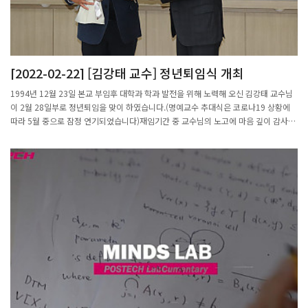
로 세울 예정이다. 이 변호사 역시 현재 한국환경법학회 부회장과 환경부 고문 변호사
는 어떻게 되는 거냐고 질문했다. 오 교수가 풀이를 칠판에 쓰는데 증명은 다섯 줄이면
를 맡고 있는 환경 분야에 소양이 깊다. LG화학은 지난 22일 이현주 KAIST 교수(생명
되나 싶을 정도로 간단했다. 그런데 오 교수가 한 줄 쓰고 나서 멈칫했다. 갑자기 생각
화학공학과)와 조화순 연세대 교수(정치외교학과)를 신임 사외이사 후보자로 이름을
이 나지 않는 듯했다. 그때 맨 앞줄에 앉아 있던 그가 “교수님, 그거요. 이걸 빼서 1이
올렸다. LG화학은 이 후보자에 대해 “국제적으로 주목 받고 있는 젊은 학자”라며 “화
나오게 하면 되지 않나요”라고 말했다. 차 교수는 당시 오윤용 교수의 눈빛을 지금도
학 분야 전문가로서 회사의 의사결정에 중심적 역할을 할 것으로 기대된다”고 말했다.
기억한다. 되게 인자한 표정인데 차재춘 학생 쪽을 돌아보며 이북 말투로 “자네가 이거
[2022-02-22] [김강태 교수] 정년퇴임식 개최
조 후보자의 선임 배경과 관련해서는 “과학기술정책과 미래 거버넌스 연구에 조예가
를 풀었나”라고 말했다. “아니오 못 풀었는데요.” “그런데 어떻게 하는 걸 알아?” “시
깊다”며 “정치·과학기술 인사이트를 바탕으로 사업 자문 및 대외 네트워크 제공이 가
험 끝나고 생각해봤는데, 그렇게 하면 될 것 같았습니다.” “맞아, 그렇게 하는 게 맞
1994년 12월 23일 본교 부임후 대학과 학과 발전을 위해 노력해 오신 김강태 교수님
능할 것으로 기대된다”고 설명했다. LG화학의 여성 사외이사 추천은 창사 이래 처음이
아”.2학년 때 수학과를 선택해 수학을 계속 공부했다. 차 교수는 “수학이 너무 재밌었
이 2월 28일부로 정년퇴임을 맞이 하였습니다.(명예교수 추대식은 코로나19 상황에
다.SK이노베이션도 이날 두명의 신임 사외이사 후보자(김태진 고려대 법학전문대학원
다. 힘들기는 되게 힘들었다”라고 말했다. 이후 카이스트 대학원 수학과에 진학해 석사
따라 5월 중으로 잠정 연기되었습니다)재임기간 중 교수님의 노고에 마음 깊이 감사드
교수·박진회 전 씨티은행장)를 소개했다. 회사는 여성 학자인 김 교수의 추천 사유에
를 1993~1994년에 했고 1995년에 박사과정에 들어가 2000년에 박사학위를 받았
리며, 건강과 행복을 기원합니다!
대해 “기업 지배구조 전문성을 활용, ESG 중심 경영 및 거버넌스 스토리 고도화에 기
다. 박사 과정은 위상수학자인 고기형 교수의 지도를 받았다. 차재춘 교수는 위상수학
여할 수 있을 것으로 보였기 때문”이라고 말했다.한국조선해양, 현대중공업, 현대미포
자이고, 위상수학에서도 기하위상수학 전공이다.해석학이나 대수학, 정수론 이런 건 고
조선 등 이사회의 남성 편중도가 높았던 조선사들도 여성 전문가들 영입에 나서고 있
대 그리스가 기원이다. 반면 공간의 학문인 위상수학은 현대에 와서 시작됐다. 차 교수
다. 한국조선해양은 지난 21일 하버드대 출신의 조영희 엘에이비파트너스 변호사를 새
는 어려서부터 도면 그림 같은 걸 좋아했다. 위상수학은 그런 도식적인 그림을 많이 그
사외이사로 추천했고, 현대중공업과 현대미포조선도 각각 박현정 한양대 교수(법학전
리고, 그걸 수학으로 쓴다.“다시 말하지만 나는 수학을 뛰어나게 잘했다기보다는, 흥미
문대학원)와 김성은 경희대 교수(회계·세무학)를 후보 명단에 올렸다. 한국조선해양은
를 갖고 엄청나게 안 되는 걸 되게 해보려고 했다. 수학이 내가 할 수 있는 일 중에 재능
조 후보자에 대해 “법률 전문가로서 충분한 지식과 경험을 갖추고 있어 회사의 경쟁력
이 제일 잘 맞는지는 솔직히 모르겠다. 하지만 수학에는 내가 도전하게 만드는 게 많다.
제고에 기여할 수 있고 회사의 경영에 대한 감독을 충실히 수행할 수 있다고 판단된
그런 상황이 됐을 때 ‘지금부터 재밌는 게임이 시작이구나’라는 생각을 한다. 안 되는
다”고 밝혔다.이밖에 한화시스템(황형주 포스텍 수학과 교수), LG디스플레이(강정혜
벽을 만났을 때 포기하는 게 아니고, 뭔가 해볼까라고 생각하는 게 수학의 매력이
서울시립대 법학전문대학원 교수), LG이노텍(이희정 고려대 법학전문대학원 교수),
다.”위상수학이란 무엇인가? 차 교수는 “위상수학자는 공간이 어떤 구조를 갖는지 알
LS일렉트릭(송원자 수원대 경영학과 교수), 오뚜기(선경아 가천대 관광경영학과 교수)
고 싶어 한다”라며 다음과 같이 설명했다. “공간이란 건 우리가 쉽게 받아들일 수 있다.
등도 여성 후보자를 이사회의 새 구성원으로 발표했다.2020년 국회를 통과한 개정 자
예를 들면 상대성이론은 공간이 휘어졌다고 말한다. 그게 무슨 뜻인지 모르지만 그렇구
본시장법은 올 8월 공식 시행에 들어간다. 이 법(제165조)은 자산총액 2조원 이상의