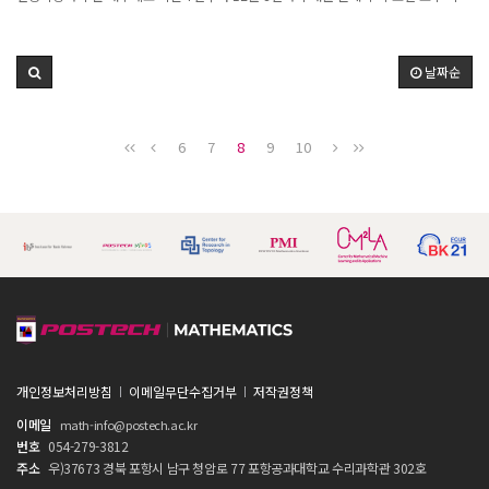
학교 및 연구실은 경진대회 홈페이지에 순위를 게재한다. 예측 입찰이 생소한 참가자들
대에 실학박물관 열수홀에서 ‘2021 다산 콜로퀴움’을 개최한다. 이번 행사는 4차 산업
을 위해 경진대회 및 입찰 방식 설명회가 7월 12일 오후 3시에 예정되어 있으며 참가
혁명 시대에 들어선 오늘, 전통과학기술과 문화유산이 주는 가치가 무엇인지, 이를 새
등록을 마친 설명회 참석자들에게는 커피 쿠폰을 제공한다.
롭게 조명하는 자리다.첫 번째 순서는 이달 7일에 ‘전통 천문학과 현대 우주론’을 주제
날짜순
로 박창범 고등과학원 물리학부 교수가 발제자로 참여한다. 박 교수에 이어 황호성 서
울대학교 물리천문학부 교수는 토론자로서 주제를 더욱 의미 있게 할 예정이다.두 번째
인 8월 11일에는 ‘개성상인의 실학 정신’을 주제로 허성관 롯데재단 이사장이 발제한
6
7
8
9
10
다.허 이사장은 학자관인으로서 개성상인의 활동기록을 발굴해 서양에 앞선 우리의 독
자적인 복식부기의 연원과 자본주의적 경영기법이 있었음을 학계에 최초로 밝힌 바 있
다. 토론자인 이용회 수원대 경제학부 교수는 전문적인 주제를 알기 쉽게 풀어 해당 강
연을 마무리할 예정이다.세 번째 순서로는 9월 8일에 정재훈 포항공대 수학과 교수가
‘AI風流: 밑도드리[수연장지곡壽延長之曲]의 수학적 분석과 기계작곡’을 제목으로 우
리 국악의 음을 수학적으로 분석해 이를 인공지능과 결합한 연구물을 발표한다. 이를
위해 AI음악기술 기업인 뉴튠(Neutune) 소속 이종필 박사와 박승순 이사가 패널로 등
장해 이 박사는 공학적인 측면을, 박 이사는 예술적인 분야를 토론한다. 또한 최영준 온
석대학원대학교 교수는 AI작곡과 코딩이 실제 국악공연을 위한 기보로 이어지는 과정
을 설명한다.네 번째는 10월 6일, 이근이 전국토종벼농부모임 대표가 ‘청년 자급자립
플랫폼, 논 학교 이야기’를 들려준다.이 대표는 일제강점기에 박멸되다시피 한 우리 고
유의 토종 벼 가운데 100여 품종에 이르는 벼를 재배, 전국에 씨앗을 보급하고 청년들
개인정보처리방침
이메일무단수집거부
저작권정책
을 중심으로 자급자립형 생태환경사업을 벌이고 있는 이 시대의 대표적인 생태환경 분
이메일
math-info@postech.ac.kr
야의 리더이다. 이에 대한 일반인들의 궁금증은 서지명 중앙일보 기자가 패널로 참석해
번호
054-279-3812
덜어줄 예정이다.11월 10일, 다섯 번째 연사는 최재천 이화여자대학교 석좌교수다. 최
주소
우)37673 경북 포항시 남구 청암로 77 포항공과대학교 수리과학관 302호
교수는 초대 국립생태원장을 역임한 분으로서 ‘제 4차 산업혁명과 통섭형 인재’를 제목