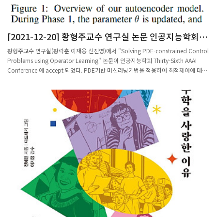
연구를 진행해 기계학습의 인공신경망 이론과 편미분 방정식의 해법 이론 연구 등을 진
수가 나의 취재수첩에 도너츠 모양을 그렸다. 도너츠 표면만 보자고 했다. 내부는 비어
행하고 있다.연구실은 밑도드리의 창작 원리를 파악한 것 외에도 위상수학, 기하학, 대
있다. 도너츠 표면에 작은 점을 그린 뒤 그 주변을 떼어보면 그건 2차원 다양체다. 반면
수학을 기반으로 의학, 천체물리, 음악 분야 등을 이해하려는 시도를 이어가고 있
3차원 다양체는 그림으로 그리기가 어렵다. 훈련되지 않은 일반인은 상상하기가 쉽지
[2021-12-20] 황형주교수 연구실 논문 인공지능학회
다. “데이터과학 연구는 사회를 이롭게 해야 한다고 생각한다”는 정 교수는 AI 수학 아
않다. 3차원 다양체를 그리려면 4차원이 되어야 하니까.차 교수에 따르면 다양체의 공
THIRTY-SIXTH AAAI CONFERENCE ACCEPT
카데미와 같은 지역 교육 프로그램을 개설하고, 제3세계 국가 데이터를 분석해 해당국
간 차원을 고정시키는 것이 중요하다. 가령 60차원 다양체의 족보를 전부 나열해 보라
황형주교수 연구실(황락훈 이재용 신진영)에서 "Solving PDE-constrained Control
의 문제를 해결해주는 사회적 봉사에도 많은 시간을 할애하고 있다.정 교수는 “앞으로
는 문제가 있을 수 있다. 60차원 다양체 리스트를 만들되, 빠지는 게 없어야 하고 두 번
Problems using Operator Learning" 논문이 인공지능학회 Thirty-Sixth AAAI
도 데이터과학과 AI의 근본적인 수학적 연구를 진행하면서, 이것이 또한 다양한 분야에
나오는 것도 없어야 한다. 이런 걸 ‘분류(classification)’ 문제라고 한다.그가 공간은 그
Conference 에 accept 되었다. PDE기반 머신러닝기법을 적용하여 최적제어에 대한
응용될 수 있도록 하겠다”고 말했다.※대학 연구실은 인류의 미래에 어떤 일들이 펼쳐
리기가 힘이 드니 매듭을 갖고 생각해 보자고 한다. 그가 취재수첩의 빈 공간에 매듭 두
새로운 프레임워크를 제안하였고 이것은 다양한 산업문제에 활용성이 높은 방법론이
질지 엿볼 수 있는 창문입니다. 인류 지식의 지평을 넓히는 연구부터 실제 인간의 삶을
개를 그렸다. 생긴 게 달라 보인다. 하지만 늘이고 줄이고 잡아당겨서 연속적으로 변형
될 것으로 기대한다. 이 결과는 인공지능분야 탑티어 학회중 하나인 AAAI 2022년에 발
편하게 하는 기술 개발까지 다양한 모험과 도전이 펼쳐지고 있습니다. 오늘도 연구실
시키면 두 개가 같음을 확인할 수 있다. 차 교수는 “3차원 다양체만 해도 상상이 어렵
표될 예정이다.
마다 교수와 연구원, 학생들이 머리를 맞대고 열정을 펼치고 있습니다. 연구자 한 명
다. 4차원은 더 어렵다”라고 말했다. 5차원 다양체는 더 어려울 것 같지만 그렇지가 않
한 명은 모두 하나하나의 학문입니다. 동아사이언스는 210개에 이르는 연구실을 보유
다. 기하위상수학에서는 직관과 다른, 즉 반직관적인 게 5차원 이상의 공간이어서 오히
한 포스텍과 함께 누구나 쉽게 연구를 이해할 수 있도록 2분 분량의 연구실 다큐멘터
려 잘 이해되어 있다. 수학에서는 잘 알려진 재밌는 현상이다. 차원이 높으면 공간을 이
리, 랩큐멘터리를 매주 수요일 소개합니다.동아사이언스 조승한 기
해하기 어려울 것 같은데 오히려 ‘분류’가 잘 되어 있다. 물론 풀어야 하는 흥미로운 문
자 shinjsh@donga.com
제가 많지만, 연구 프레임은 정립되었다. 1960년대에 엄청난 대가들이 나와서 그 틀을
만들어 놨다. 당시 대가들의 접근 방법이 성공을 거둬 위상수학이 크게 발전했다.1차원
과 2차원은 너무 낮은 차원이라 복잡할 것이 별로 없다. 남은 것이 3차원과 4차원이다.
두 개가 큰 난제인데 3·4차원을 저차원 위상수학(low dimensional topology)이라
고 한다. 반면 5 차원 이상은 고차원 위상수학이라고 한다. 3차원에서 엄청난 발전이
2000년대 들어서 있었다. 초석을 놓은 사람이 윌리엄 서스턴(1946~2012)이다. 미국
수학자 서스턴은 3차원 이해에 훌륭한 방향을 제시했다. 그가 제시한 난제들을 해결하
는 것이 큰 과제였는데 2000년대 이후 대부분 해결되었다. 그중에 제일 유명한 게 3차