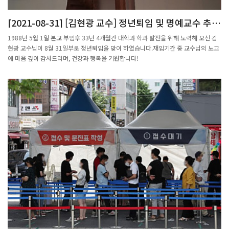
와 수중 투시경을 개선했다.20세기 초 독일 수학자 에미 뇌터는 아인슈타인의 일반상
있다면, 4차원 공간의 위상을 분류할 수 있다. 사람들이 그렇다는 건 알고 있었지만 이
대성 이론을 수학적으로 정리했다. 1933년 히틀러의 집권은 유대인·사회주의자·페미
작업을 해낼 수 있느냐는 것은 다른 문제다. 차 교수는 이 연구를 많이 했다.국내 두 사
[2021-08-31] [김현광 교수] 정년퇴임 및 명예교수 추대
니스트였던 뇌터에게 재앙이었다. 뇌터는 역시 유대인이던 아인슈타인이 앞서 망명한
람밖에 없는 리더연구자“특수한 4차원 공간보다 더 일반적인 4차원 공간에서 매듭이
식 개최
미국으로 갔고, 아인슈타인이 머물렀던 프린스턴대에서 강의하기도 했다.조선 후기 명
1988년 5월 1일 본교 부임후 33년 4개월간 대학과 학과 발전을 위해 노력해 오신 김
풀리는지에 대한 내용으로 논문을 썼다. 고차원 매듭에 대해 분류가 가능하고, 4차원
물학으로 이름 높았던 서씨 집안의 영수합 서씨는 <산학계몽>의 방식보다 더 간단한
현광 교수님이 8월 31일부로 정년퇴임을 맞이 하였습니다.재임기간 중 교수님의 노고
공간에서는 분류는 어려우나 그걸 향해 나아갈 수 있는 새로운 불변량을 찾아냈다. 불
사다리꼴 넓이 구하기 풀이를 만들었고, 뒷날 실학자가 된 아들에게 수학과 기하학을
에 마음 깊이 감사드리며, 건강과 행복을 기원합니다!
변량을 찾아내는 것까지는 박사 과정 때 성공했다.”그의 논문은 2002년 영국 옥스퍼
가르쳤다. 일제 강점기 홍임식은 조선에선 가르치지 않았던 수학을 배우려 일본에서 유
드대학교가 발행하는 위상수학의 최상위 학술지인 ‘위상수학(Topology)’에 실렸다.
학했다. 해방 뒤에도 수학에 대한 열망으로 다시 일본의 지도 교수를 찾아가 한국 최초
박사학위를 받고 카이스트에서 1년간 연구원으로 머물렀다. 좋은 학술지에 논문을 냈
의 수학 박사가 됐지만, 끝내 조국에 돌아오지 못했다.최영주(62)는 ‘변하지 않는 아름
지만 직장을 찾기는 쉽지 않았다. 그래서 과학재단의 해외 박사후연구원 프로그램에 지
다움’(수학적 진리)을 쫓아 임신 4개월째에 포항공대 최초의 여성 수학교수로 부임했
원해 미국 인디애나대학교로 2002년 초 떠났다. 이곳에서 차재춘 박사는 박사학위 논
고 정수론의 새 방향을 개척했다. 미국 예일대 최초의 수학과 종신교수가 된 오희(52)
문 주제를 계속 생각했다. 차 교수는 “생각을 멈출 수가 없었다. 거기에 빠졌다”라고 당
는 서울대 재학 시절 구로공단에 위장취업하며 변혁을 꿈꿨으나 수학 사랑을 포기할 순
시를 돌아봤다. 사실 그때는 논문 생산성을 높여야 할 때였다. 실적을 내서 그걸로 직장
없었다. 수업을 제대로 듣지 않아 수학 시험 답안지에 정답과 풀이 대신 ‘학생운동 이유
을 찾아야 했다. 과학재단의 지원은 1년밖에 되지 않았다. 차 교수는 “논문을 쓰기 쉬운
서’를 써냈던 일화는 한 시대의 단상을 잘 보여준다.이란 수학자 마리암 마르자히니는
문제를 잘 찾는 게 현명한데, 나는 그렇지 못했다. 미련한 스타일이어서 그러지 못하고
역학과 기하학 분야의 탁월한 업적으로 여성 최초로 수학계 최고의 필즈상(2014)을 받
잘 안 되는 문제를 붙잡고 있었다”라고 말했다. 그러던 중 박사학위 논문 주제였던 위
았다. 갓 태어난 아이를 키우는 중에도 동료들과 당구를 치며 다각형 테이블에서 당구
상수학의 문제를 대수학으로 바꿔 풀 수 있는 방법을 찾아냈다.해결책의 가장 중요한
공의 궤적을 연구해 논문을 발표하는 열의를 불태웠으나 2017년 유방암을 끝내 이기
핵심을 미국에서 찾았지만 논문이 완성된 건 아니었다. 연구의 고비를 넘었을 뿐이었
지 못하고 요절했다. 필즈상 수상 기자회견에서 마르자히니는 이런 말을 남겼다. “수학
다. 미국 인디애나대학교에서 1년을 더 있게 되었고, 2003년 말 대전 대덕연구단지의
을 하는 데 중요한 것은 재능이 아닙니다. ‘내가 재능이 있다’고 느끼는 것이죠. 자신 안
한국정보통신대학교 교수가 되어 한국으로 돌아왔다. 정보통신대학교는 카이스트와
에 깃들어 있는 창조성을 발현해줄 자신감을 가지는 게 가장 중요합니다.”조일준 선임
2009년 통합되었는데 그전인 2007년 차재춘 교수는 포항공과대학교로 옮겼다.미국
기자 iljun@hani.co.kr
에서 해법을 찾은 문제는 2007년 출판되었다. 수학 분야의 아주 좋은 학술지
(Memoirs of American Mathematical Society)에 나왔다. 이 학술지의 해당 호에는